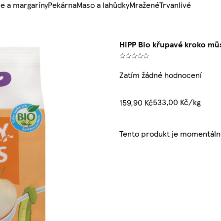
e a margaríny
Pekárna
Maso a lahůdky
Mražené
Trvanlivé
HiPP Bio křupavé kroko müs
Zatím žádné hodnocení
533,00 Kč/kg
159,90 Kč
Tento produkt je momentáln