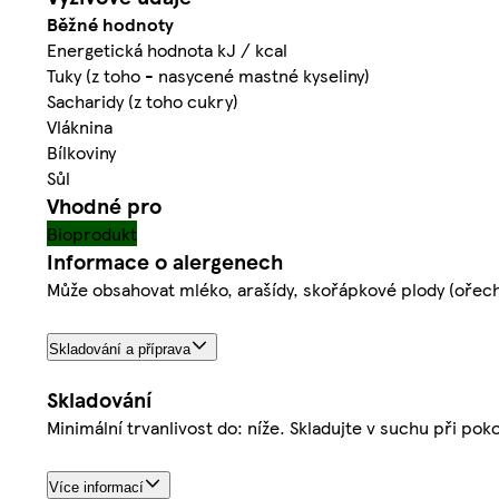
Běžné hodnoty
Energetická hodnota kJ / kcal
Tuky (z toho - nasycené mastné kyseliny)
Sacharidy (z toho cukry)
Vláknina
Bílkoviny
Sůl
Vhodné pro
Bioprodukt
Informace o alergenech
Může obsahovat mléko, arašídy, skořápkové plody (ořec
Skladování a příprava
Skladování
Minimální trvanlivost do: níže. Skladujte v suchu při p
Více informací