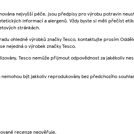
nována nejvyšší péče, jsou předpisy pro výrobu potravin neust
etetických informací a alergenů. Vždy byste si měli přečíst eti
etových stránkách.
 radu ohledně výrobků značky Tesco, kontaktujte prosím Odděl
se nejedná o výrobek značky Tesco.
ualizovány, Tesco nemůže přijmout odpovědnost za jakékoliv ne
a nemohou být jakkoliv reprodukovány bez předchozího souhla
ikované recenze neověřuje.