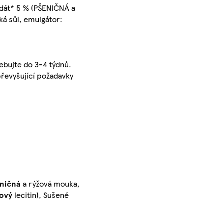
udát* 5 % (PŠENIČNÁ a
ká sůl, emulgátor:
ebujte do 3-4 týdnů.
převyšující požadavky
ničná
a rýžová mouka,
ový
lecitin), Sušené