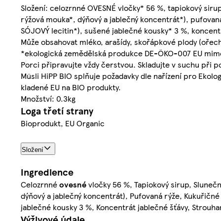
Složení: celozrnné OVESNÉ vločky* 56 %, tapiokový sirup
rýžová mouka*, dýňový a jablečný koncentrát*), pufovaná
SÓJOVÝ lecitin*), sušené jablečné kousky* 3 %, koncent
Může obsahovat mléko, arašídy, skořápkové plody (ořec
*ekologická zemědělská produkce DE-ÖKO-007 EU mim
Porci připravujte vždy čerstvou. Skladujte v suchu při 
Müsli HiPP BIO splňuje požadavky dle nařízení pro Ekolog
kladené EU na BIO produkty.
Množství: 0.3kg
Loga třetí strany
Bioprodukt, EU Organic
Složení
Ingredience
Celozrnné
ovesné
vločky 56 %, Tapiokový sirup, Slunečni
dýňový a jablečný koncentrát), Pufovaná rýže, Kukuřičné
jablečné kousky 3 %, Koncentrát jablečné šťávy, Strouha
Výživové údaje