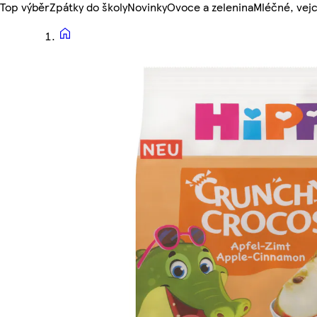
Top výběr
Zpátky do školy
Novinky
Ovoce a zelenina
Mléčné, vejc