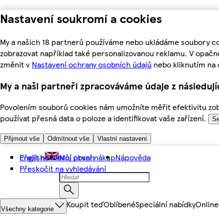
Nastavení soukromí a cookies
My a našich 18 partnerů používáme nebo ukládáme soubory coo
zobrazovat například také personalizovanou reklamu. V opačn
změnit v
Nastavení ochrany osobních údajů
nebo kliknutím na 
My a naši partneři zpracováváme údaje z následuj
Povolením souborů cookies nám umožníte měřit efektivitu zobr
používat přesná data o poloze a identifikovat vaše zařízení.
Se
Přijmout vše
Odmítnout vše
Vlastní nastavení
Přejít na hlavní obsah
English
Můj první nákup
Nápověda
Přeskočit na vyhledávání
Koupit teď
Oblíbené
Speciální nabídky
Online
Všechny kategorie