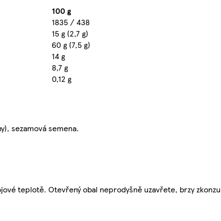
100 g
1835 / 438
15 g (2,7 g)
60 g (7,5 g)
14 g
8,7 g
0,12 g
hy), sezamová semena.
okojové teplotě. Otevřený obal neprodyšně uzavřete, brzy zkonz