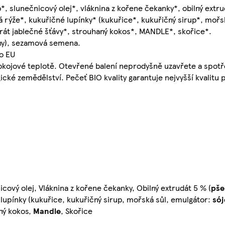
*, slunečnicový olej*, vláknina z kořene čekanky*, obilný extr
 rýže*, kukuřičné lupínky* (kukuřice*, kukuřičný sirup*, mořs
rát jablečné šťávy*, strouhaný kokos*, MANDLE*, skořice*.
hy), sezamová semena.
o EU
pokojové teplotě. Otevřené balení neprodyšně uzavřete a spotř
ické zemědělství. Pečeť BIO kvality garantuje nejvyšší kvalitu 
cový olej, Vláknina z kořene čekanky, Obilný extrudát 5 % (
pše
 lupínky (kukuřice, kukuřičný sirup, mořská sůl, emulgátor:
sój
ný kokos,
Mandle
, Skořice