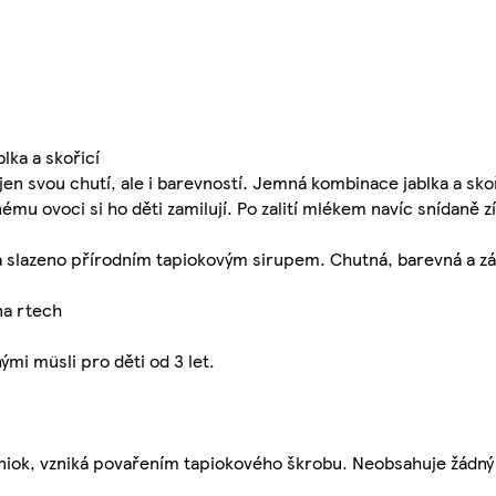
lka a skořicí
en svou chutí, ale i barevností. Jemná kombinace jablka a sk
mu ovoci si ho děti zamilují. Po zalití mlékem navíc snídaně z
 a slazeno přírodním tapiokovým sirupem. Chutná, barevná a z
na rtech
ými müsli pro děti od 3 let.
maniok, vzniká povařením tapiokového škrobu. Neobsahuje žádný