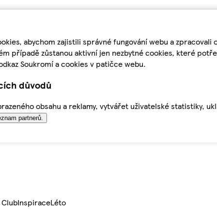
kies, abychom zajistili správné fungování webu a zpracovali 
ém případě zůstanou aktivní jen nezbytné cookies, které pot
odkaz Soukromí a cookies v patičce webu.
ících důvodů
azeného obsahu a reklamy, vytvářet uživatelské statistiky, uk
znam partnerů.
 Club
Inspirace
Léto