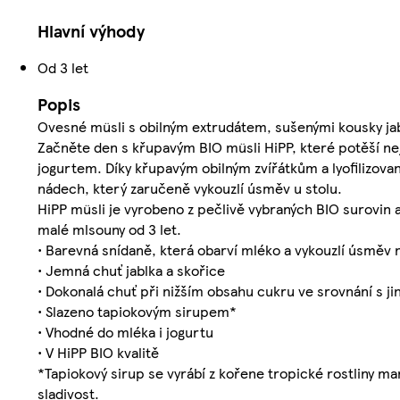
Hlavní výhody
Od 3 let
Popis
Ovesné müsli s obilným extrudátem, sušenými kousky jab
Začněte den s křupavým BIO müsli HiPP, které potěší nej
jogurtem. Díky křupavým obilným zvířátkům a lyofilizované
nádech, který zaručeně vykouzlí úsměv u stolu.
HiPP müsli je vyrobeno z pečlivě vybraných BIO surovin
malé mlsouny od 3 let.
• Barevná snídaně, která obarví mléko a vykouzlí úsměv 
• Jemná chuť jablka a skořice
• Dokonalá chuť při nižším obsahu cukru ve srovnání s jin
• Slazeno tapiokovým sirupem*
• Vhodné do mléka i jogurtu
• V HiPP BIO kvalitě
*Tapiokový sirup se vyrábí z kořene tropické rostliny 
sladivost.