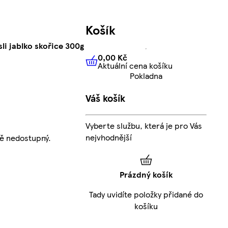
Košík
li jablko skořice 300g
0,00 Kč
Aktuální cena košíku
0,00 Kč
Aktuální cena košíku
Pokladna
Váš košík
Vyberte službu, která je pro Vás
nejvhodnější
ě nedostupný.
Prázdný košík
Tady uvidíte položky přidané do
košíku