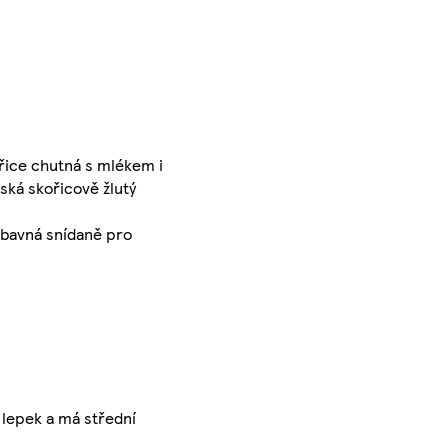
ořice chutná s mlékem i
íská skořicově žlutý
ábavná snídaně pro
 lepek a má střední