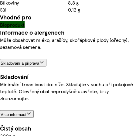
Bílkoviny
8,8 g
Sůl
0,12 g
Vhodné pro
Bioprodukt
Informace o alergenech
Může obsahovat mléko, arašídy, skořápkové plody (ořechy),
sezamová semena.
Skladování a příprava
Skladování
Minimální trvanlivost do: níže. Skladujte v suchu při pokojové
teplotě. Otevřený obal neprodyšně uzavřete, brzy
zkonzumujte.
Více informací
Čistý obsah
300g ℮