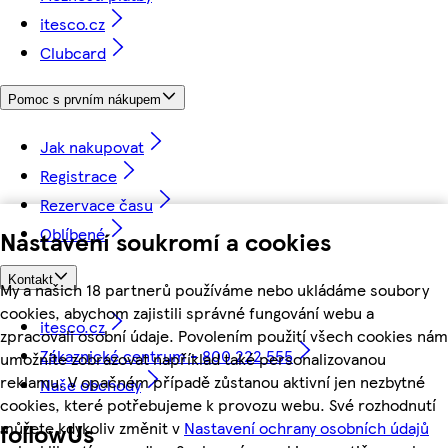
itesco.cz
Clubcard
Pomoc s prvním nákupem
Jak nakupovat
Registrace
Rezervace času
Oblíbené
Nastavení soukromí a cookies
Kontakt
My a našich 18 partnerů používáme nebo ukládáme soubory
cookies, abychom zajistili správné fungování webu a
itesco.cz
zpracovali osobní údaje. Povolením použití všech cookies nám
Zákaznické centrum - 800 222 555
umožníte zobrazovat například také personalizovanou
reklamu. V opačném případě zůstanou aktivní jen nezbytné
Naše obchody
cookies, které potřebujeme k provozu webu. Své rozhodnutí
můžete kdykoliv změnit v
Nastavení ochrany osobních údajů
followUs