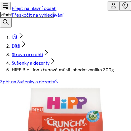
Přejít na hlavní obsah
Přeskočit na vyhledávání
Dítě
Strava pro děti
Sušenky a dezerty
HiPP Bio Lion křupavé müsli jahoda-vanilka 300g
Zpět na Sušenky a dezerty