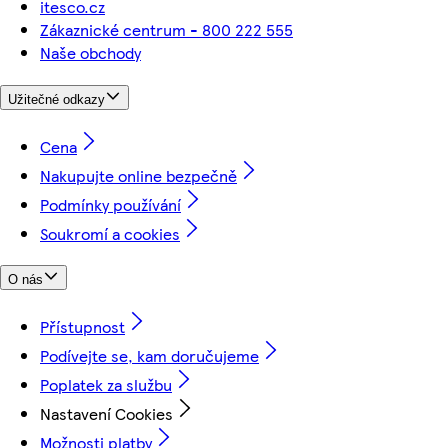
itesco.cz
Zákaznické centrum - 800 222 555
Naše obchody
Užitečné odkazy
Cena
Nakupujte online bezpečně
Podmínky používání
Soukromí a cookies
O nás
Přístupnost
Podívejte se, kam doručujeme
Poplatek za službu
Nastavení Cookies
Možnosti platby