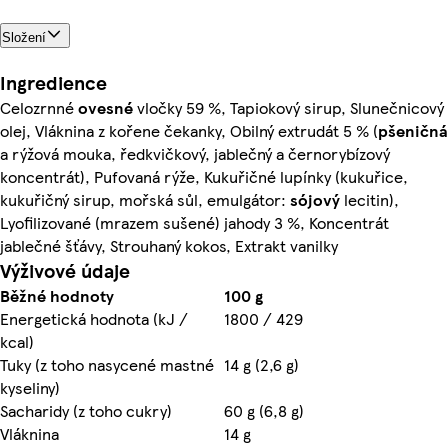
Složení
Ingredience
Celozrnné
ovesné
vločky 59 %, Tapiokový sirup, Slunečnicový
olej, Vláknina z kořene čekanky, Obilný extrudát 5 % (
pšeničná
a rýžová mouka, ředkvičkový, jablečný a černorybízový
koncentrát), Pufovaná rýže, Kukuřičné lupínky (kukuřice,
kukuřičný sirup, mořská sůl, emulgátor:
sójový
lecitin),
Lyofilizované (mrazem sušené) jahody 3 %, Koncentrát
jablečné šťávy, Strouhaný kokos, Extrakt vanilky
Výživové údaje
Běžné hodnoty
100 g
Energetická hodnota (kJ /
1800 / 429
kcal)
Tuky (z toho nasycené mastné
14 g (2,6 g)
kyseliny)
Sacharidy (z toho cukry)
60 g (6,8 g)
Vláknina
14 g