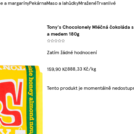
e a margaríny
Pekárna
Maso a lahůdky
Mražené
Trvanlivé
Tony's Chocolonely Mléčná čokoláda 
a medem 180g
Zatím žádné hodnocení
888,33 Kč/kg
159,90 Kč
Tento produkt je momentálně nedostupn