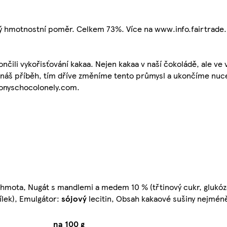
tý hmotnostní poměr. Celkem 73%. Více na www.info.fairtrade
čili vykořisťování kakaa. Nejen kakaa v naší čokoládě, ale ve
et náš příběh, tím dříve změníme tento průmysl a ukončíme nu
.tonyschocolonely.com.
 hmota, Nugát s mandlemi a medem 10 % (třtinový cukr, glukóz
ílek), Emulgátor:
sójový
lecitin, Obsah kakaové sušiny nejmén
na 100 g