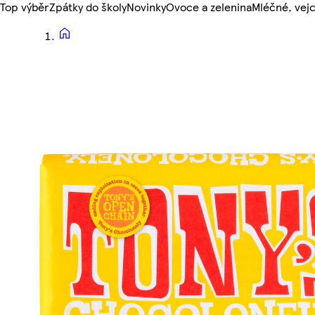
Top výběr
Zpátky do školy
Novinky
Ovoce a zelenina
Mléčné, vejc