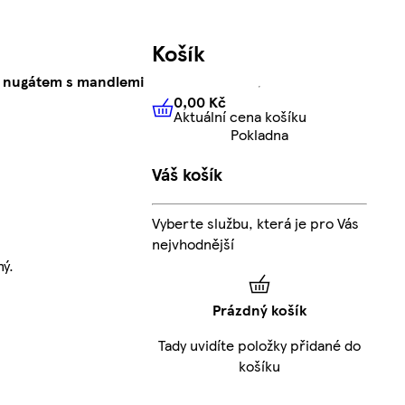
Košík
s nugátem s mandlemi
0,00 Kč
Aktuální cena košíku
0,00 Kč
Aktuální cena košíku
Pokladna
Váš košík
Vyberte službu, která je pro Vás
nejvhodnější
ý.
Prázdný košík
Tady uvidíte položky přidané do
košíku