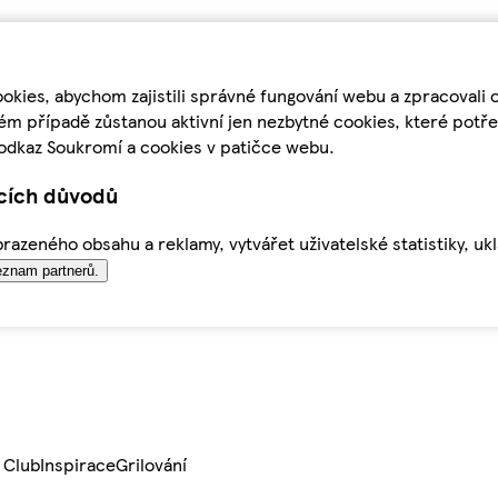
kies, abychom zajistili správné fungování webu a zpracovali 
ém případě zůstanou aktivní jen nezbytné cookies, které pot
odkaz Soukromí a cookies v patičce webu.
ících důvodů
azeného obsahu a reklamy, vytvářet uživatelské statistiky, uk
znam partnerů.
 Club
Inspirace
Grilování