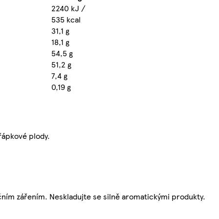
2240 kJ /
535 kcal
31,1 g
18,1 g
54,5 g
51,2 g
7,4 g
0,19 g
ořápkové plody.
ním zářením. Neskladujte se silně aromatickými produkty.