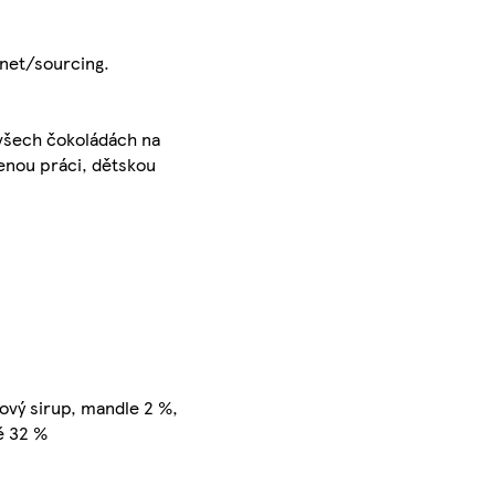
.net/sourcing.
 všech čokoládách na
cenou práci, dětskou
ový sirup, mandle 2 %,
ě 32 %