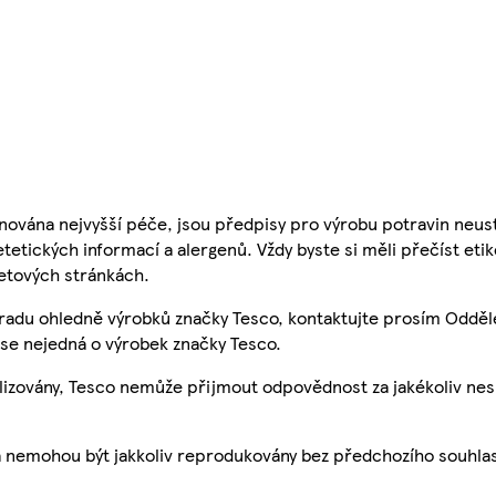
nována nejvyšší péče, jsou předpisy pro výrobu potravin neust
etetických informací a alergenů. Vždy byste si měli přečíst eti
etových stránkách.
 radu ohledně výrobků značky Tesco, kontaktujte prosím Odděl
se nejedná o výrobek značky Tesco.
ualizovány, Tesco nemůže přijmout odpovědnost za jakékoliv ne
a nemohou být jakkoliv reprodukovány bez předchozího souhla