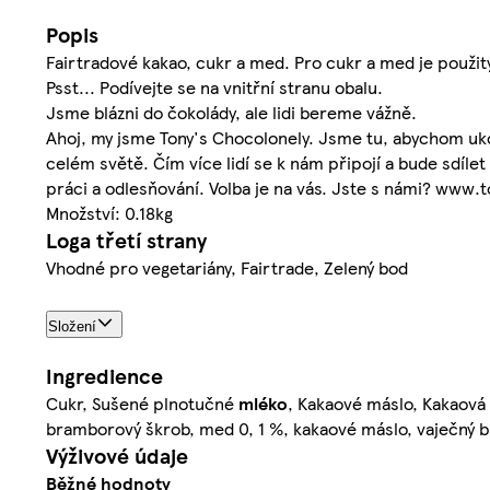
Popis
Fairtradové kakao, cukr a med. Pro cukr a med je použi
Psst... Podívejte se na vnitřní stranu obalu.
Jsme blázni do čokolády, ale lidi bereme vážně.
Ahoj, my jsme Tony's Chocolonely. Jsme tu, abychom ukon
celém světě. Čím více lidí se k nám připojí a bude sdíl
práci a odlesňování. Volba je na vás. Jste s námi? www
Množství: 0.18kg
Loga třetí strany
Vhodné pro vegetariány, Fairtrade, Zelený bod
Složení
Ingredience
Cukr, Sušené plnotučné
mléko
, Kakaové máslo, Kakaová
bramborový škrob, med 0, 1 %, kakaové máslo, vaječný b
Výživové údaje
Běžné hodnoty