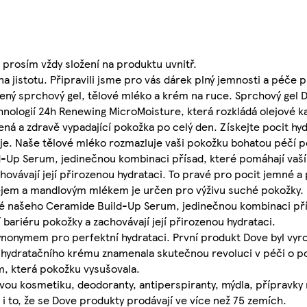
 prosím vždy složení na produktu uvnitř.
a jistotu. Připravili jsme pro vás dárek plný jemnosti a péče 
íbený sprchový gel, tělové mléko a krém na ruce. Sprchový gel
ologií 24h Renewing MicroMoisture, která rozkládá olejové ka
ená a zdravě vypadající pokožka po celý den. Získejte pocit hy
eje. Naše tělové mléko rozmazluje vaši pokožku bohatou péčí p
d-Up Serum, jedinečnou kombinaci přísad, které pomáhají vaší
chovávají její přirozenou hydrataci. To pravé pro pocit jemné a
ejem a mandlovým mlékem je určen pro výživu suché pokožky.
é našeho Ceramide Build-Up Serum, jedinečnou kombinaci pří
 bariéru pokožky a zachovávají její přirozenou hydrataci.
 synonymem pro perfektní hydrataci. První produkt Dove byl vyro
 hydratačního krému znamenala skutečnou revoluci v péči o po
m, která pokožku vysušovala.
ovou kosmetiku, deodoranty, antiperspiranty, mýdla, přípravk
 to, že se Dove produkty prodávají ve více než 75 zemích.