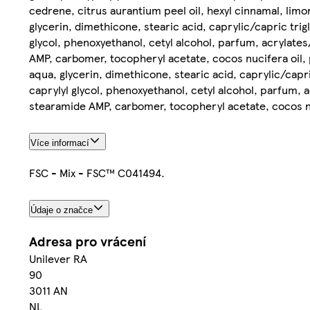
cedrene, citrus aurantium peel oil, hexyl cinnamal, lim
glycerin, dimethicone, stearic acid, caprylic/capric trig
glycol, phenoxyethanol, cetyl alcohol, parfum, acrylate
AMP, carbomer, tocopheryl acetate, cocos nucifera oil, 
aqua, glycerin, dimethicone, stearic acid, caprylic/capri
caprylyl glycol, phenoxyethanol, cetyl alcohol, parfum,
stearamide AMP, carbomer, tocopheryl acetate, cocos nuc
Více informací
FSC - Mix - FSC™ C041494.
Údaje o značce
Adresa pro vrácení
Unilever RA
90
3011 AN
NL