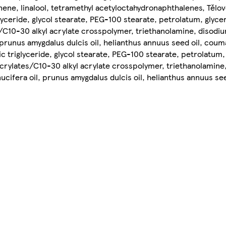
onene, linalool, tetramethyl acetyloctahydronaphthalenes, Tělo
lyceride, glycol stearate, PEG-100 stearate, petrolatum, glycer
s/C10-30 alkyl acrylate crosspolymer, triethanolamine, disod
prunus amygdalus dulcis oil, helianthus annuus seed oil, coum
c triglyceride, glycol stearate, PEG-100 stearate, petrolatum, 
 acrylates/C10-30 alkyl acrylate crosspolymer, triethanolamin
ifera oil, prunus amygdalus dulcis oil, helianthus annuus se