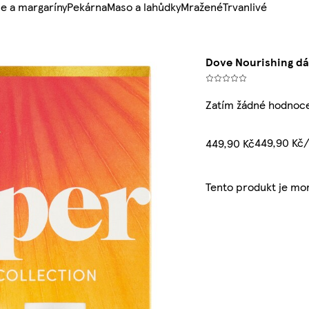
e a margaríny
Pekárna
Maso a lahůdky
Mražené
Trvanlivé
Dove Nourishing dá
Zatím žádné hodnoc
449,90 Kč
449,90 Kč
Tento produkt je mo