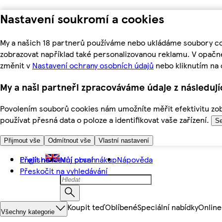
Nastavení soukromí a cookies
My a našich 18 partnerů používáme nebo ukládáme soubory coo
zobrazovat například také personalizovanou reklamu. V opačn
změnit v
Nastavení ochrany osobních údajů
nebo kliknutím na 
My a naši partneři zpracováváme údaje z následuj
Povolením souborů cookies nám umožníte měřit efektivitu zobr
používat přesná data o poloze a identifikovat vaše zařízení.
Se
Přijmout vše
Odmítnout vše
Vlastní nastavení
Přejít na hlavní obsah
English
Můj první nákup
Nápověda
Přeskočit na vyhledávání
Koupit teď
Oblíbené
Speciální nabídky
Online
Všechny kategorie