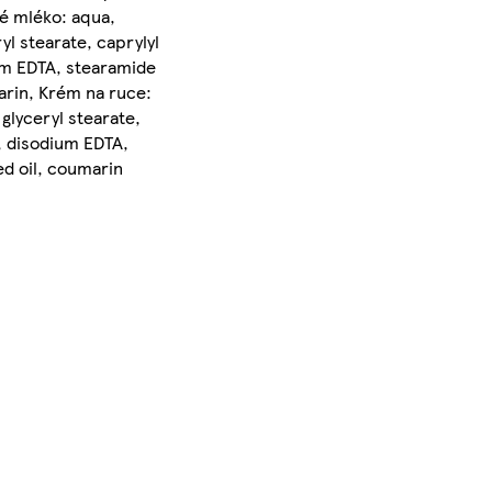
vé mléko: aqua,
yl stearate, caprylyl
ium EDTA, stearamide
arin, Krém na ruce:
glyceryl stearate,
e, disodium EDTA,
ed oil, coumarin