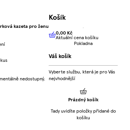
Košík
rková kazeta pro ženu
0,00 Kč
Aktuální cena košíku
0,00 Kč
Aktuální cena košíku
Pokladna
ení
Váš košík
/kus
Vyberte službu, která je pro Vás
nejvhodnější
mentálně nedostupný.
Prázdný košík
Tady uvidíte položky přidané do
košíku