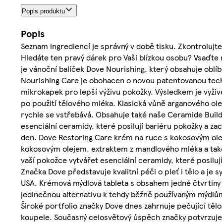
Popis produktu
Popis
Seznam ingrediencí je správný v době tisku. Zkontrolujte
Hledáte ten pravý dárek pro Vaši blízkou osobu? Vsaďte n
je vánoční balíček Dove Nourishing, který obsahuje obl
Nourishing Care je obohacen o novou patentovanou techn
mikrokapek pro lepší výživu pokožky. Výsledkem je vyživ
po použití tělového mléka. Klasická vůně arganového ol
rychle se vstřebává. Obsahuje také naše Ceramide Buil
esenciální ceramidy, které posilují bariéru pokožky a za
den. Dove Restoring Care krém na ruce s kokosovým ol
kokosovým olejem, extraktem z mandlového mléka a tak
vaší pokožce vytvářet esenciální ceramidy, které posilují
Značka Dove představuje kvalitní péči o pleť i tělo a je
USA. Krémová mýdlová tableta s obsahem jedné čtvrtiny
jedinečnou alternativu k tehdy běžně používaným mýdlů
Široké portfolio značky Dove dnes zahrnuje pečující těl
koupele. Současný celosvětový úspěch značky potvrzuje i