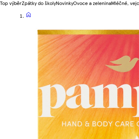
Top výběr
Zpátky do školy
Novinky
Ovoce a zelenina
Mléčné, vejc