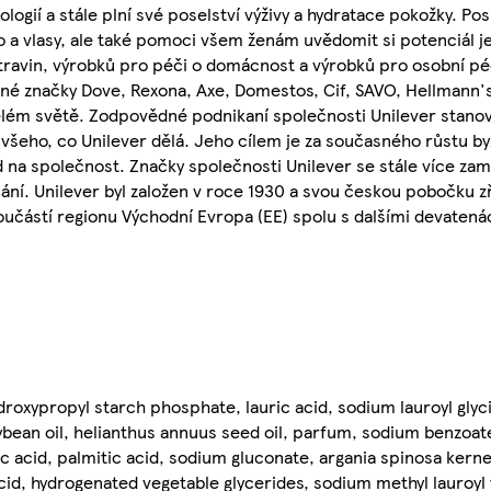
ogií a stále plní své poselství výživy a hydratace pokožky. Po
o a vlasy, ale také pomoci všem ženám uvědomit si potenciál je
travin, výrobků pro péči o domácnost a výrobků pro osobní péč
bené značky Dove, Rexona, Axe, Domestos, Cif, SAVO, Hellmann
elém světě. Zodpovědné podnikaní společnosti Unilever stanov
i všeho, co Unilever dělá. Jeho cílem je za současného růstu b
 na společnost. Značky společnosti Unilever se stále více zamě
. Unilever byl založen v roce 1930 a svou českou pobočku zří
 součástí regionu Východní Evropa (EE) spolu s dalšími devaten
oxypropyl starch phosphate, lauric acid, sodium lauroyl glyci
bean oil, helianthus annuus seed oil, parfum, sodium benzoate,
c acid, palmitic acid, sodium gluconate, argania spinosa kernel 
id, hydrogenated vegetable glycerides, sodium methyl lauroyl 