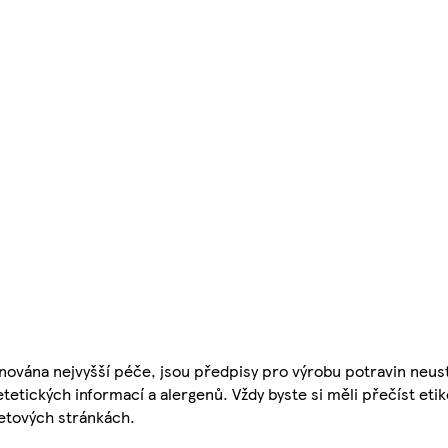
nována nejvyšší péče, jsou předpisy pro výrobu potravin neust
etetických informací a alergenů. Vždy byste si měli přečíst eti
etových stránkách.