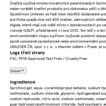
Značka využívá mnoha inovativních patentovaných technol
nejen vyrábět kvalitní produkty pro dokonalou péči o těl
Společnost Unilever se řadí mezi největší dodavatele po
portfolia spadá více než 400 značek, zahrnujících oblí
Algida, které mají své stálé místo v domácnostech po c
rozvoje (USLP), představený v roce 2010. Ten leží v srdc
environmentální stopu a přitom zvyšovat pozitivní dopad
jasně vymezené společenské nebo environmentální poslání
UNILEVER ČR, spol. s r. o., s hlavním sídlem v Praze, je
Loga třetí strany
FSC, PETA Approved Test Free / Cruelty Free
Složení
Ingredience
Sprchový gel: aqua, cocamidopropyl betaine, sodium hydr
isethionate, sodium chloride, glycerin, hydrogenated soy
sodium hydroxide, citric acid, sodium isethionate, steari
guar hydroxypropyltrimonium chloride, hydroxystearic ac