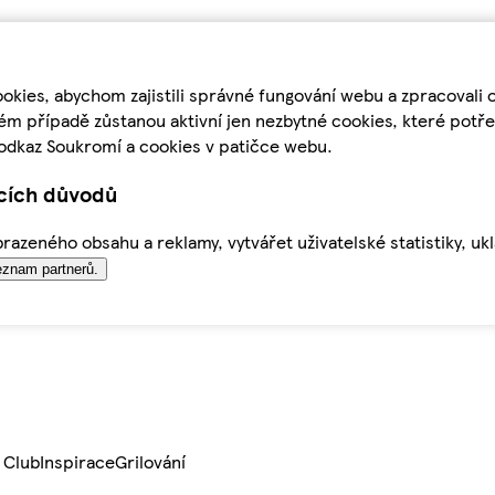
kies, abychom zajistili správné fungování webu a zpracovali 
ém případě zůstanou aktivní jen nezbytné cookies, které pot
odkaz Soukromí a cookies v patičce webu.
ících důvodů
azeného obsahu a reklamy, vytvářet uživatelské statistiky, uk
znam partnerů.
 Club
Inspirace
Grilování