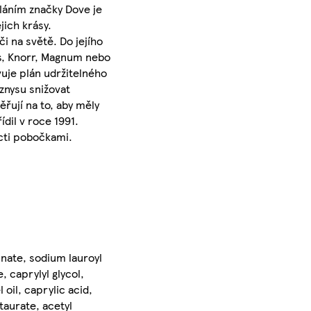
sláním značky Dove je
jich krásy.
i na světě. Do jejího
's, Knorr, Magnum nebo
uje plán udržitelného
yznysu snižovat
řují na to, aby měly
dil v roce 1991.
ácti pobočkami.
nate, sodium lauroyl
 caprylyl glycol,
oil, caprylic acid,
taurate, acetyl