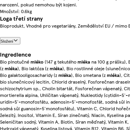
narození, pokud nemohou být kojeni.
Množství: 0.6kg
Loga třetí strany
Bioprodukt, Vhodné pro vegetariány, Zemědělství EU / mimo 
Složení
Ingredience
Bio plnotučné
mléko
(147 g tekutého
mléka
na 100 g prášku), 
(z
mléka
), Bio laktóza (z
mléka
), Bio rostlinné oleje (slunečnic
Bio galaktooligosacharidy (z
mléka
), Bio smetana (z
mléka
), C
bio slunečnicový lecitin, Chlorid draselný, Fosforečnan draseln
schizochytrium sp., Cholin bitartát, Fosforečnan vápenatý, Cit
mortierella alpina, Uhličitan vápenatý, Nukleotidy (cytidin-5'
uridin-5'-monofosfátu, adenosin-5'-monofosfát, sodná sůl i
sodná sůl guanosin-5'monofosfátu), Vitamin C, Chlorid hořečna
železitý, Inositol, Vitamin E, Síran zinečnatý, Niacin, Kyselina
Seleničitan sodný, Vitamin A, Biotin, Síran měďnatý, Vitamin K,
Hydroxid vápenatý, Kyselina listová, Vitamin B12, Vitamin B6, 