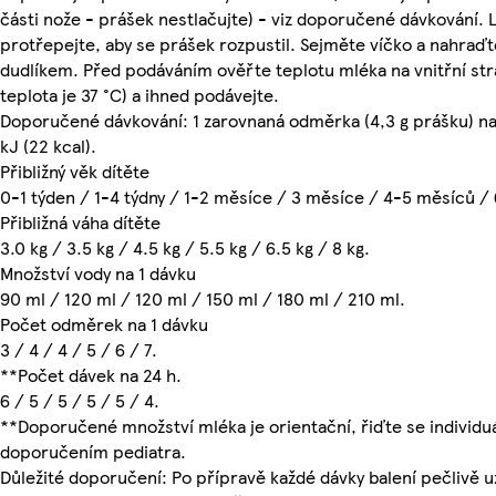
části nože - prášek nestlačujte) - viz doporučené dávkování. 
protřepejte, aby se prášek rozpustil. Sejměte víčko a nahraďte
dudlíkem. Před podáváním ověřte teplotu mléka na vnitřní st
teplota je 37 °C) a ihned podávejte.
Doporučené dávkování: 1 zarovnaná odměrka (4,3 g prášku) na
kJ (22 kcal).
Přibližný věk dítěte
0-1 týden / 1-4 týdny / 1-2 měsíce / 3 měsíce / 4-5 měsíců /
Přibližná váha dítěte
3.0 kg / 3.5 kg / 4.5 kg / 5.5 kg / 6.5 kg / 8 kg.
Množství vody na 1 dávku
90 ml / 120 ml / 120 ml / 150 ml / 180 ml / 210 ml.
Počet odměrek na 1 dávku
3 / 4 / 4 / 5 / 6 / 7.
**Počet dávek na 24 h.
6 / 5 / 5 / 5 / 5 / 4.
**Doporučené množství mléka je orientační, řiďte se individuá
doporučením pediatra.
Důležité doporučení: Po přípravě každé dávky balení pečlivě 