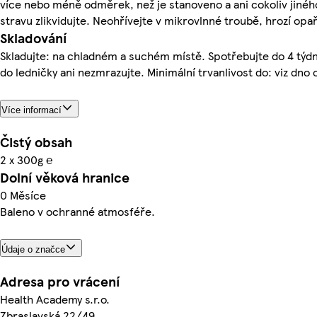
více nebo méně odměrek, než je stanoveno a ani cokoliv jiné
stravu zlikvidujte. Neohřívejte v mikrovlnné troubě, hrozí opař
Skladování
Skladujte: na chladném a suchém místě. Spotřebujte do 4 týd
do ledničky ani nezmrazujte. Minimální trvanlivost do: viz dno 
Více informací
Čistý obsah
2 x 300g ℮
Dolní věková hranice
0 Měsíce
Baleno v ochranné atmosféře.
Údaje o značce
Adresa pro vrácení
Health Academy s.r.o.
Zbraslavská 22/49