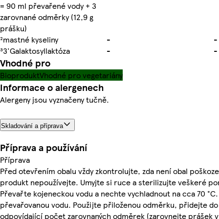
= 90 ml převařené vody + 3
zarovnané odměrky (12,9 g
prášku)
²mastné kyseliny
-
-
³3'Galaktosyllaktóza
-
-
Vhodné pro
Bioprodukt
Vhodné pro vegetariány
Informace o alergenech
Alergeny jsou vyznačeny tučně.
Skladování a příprava
Příprava a používání
Příprava
Před otevřením obalu vždy zkontrolujte, zda není obal poškoz
produkt nepoužívejte. Umyjte si ruce a sterilizujte veškeré p
Převařte kojeneckou vodu a nechte vychladnout na cca 70 °C
převařovanou vodu. Použijte přiloženou odměrku, přidejte do
odpovídající počet zarovnaných odměrek (zarovnejte prášek