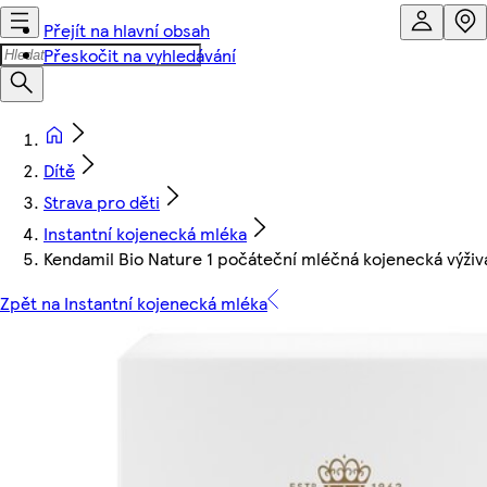
Přejít na hlavní obsah
Přeskočit na vyhledávání
Dítě
Strava pro děti
Instantní kojenecká mléka
Kendamil Bio Nature 1 počáteční mléčná kojenecká výživ
Zpět na Instantní kojenecká mléka