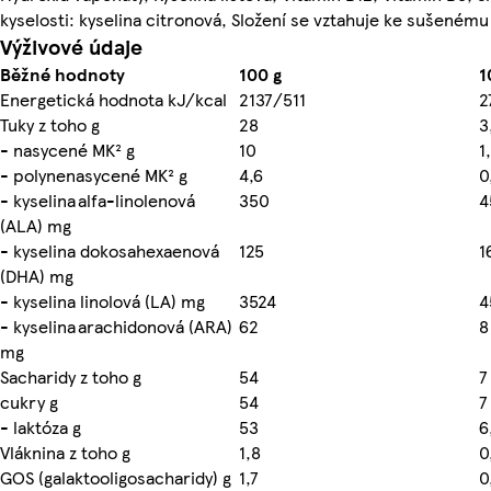
kyselosti: kyselina citronová, Složení se vztahuje ke sušenému
Výživové údaje
Běžné hodnoty
100 g
1
Energetická hodnota kJ/kcal
2137/511
2
Tuky z toho g
28
3
- nasycené MK² g
10
1
- polynenasycené MK² g
4,6
0
- kyselina alfa-linolenová
350
4
(ALA) mg
- kyselina dokosahexaenová
125
1
(DHA) mg
- kyselina linolová (LA) mg
3524
4
- kyselina arachidonová (ARA)
62
8
mg
Sacharidy z toho g
54
7
cukry g
54
7
- laktóza g
53
6
Vláknina z toho g
1,8
0
GOS (galaktooligosacharidy) g
1,7
0