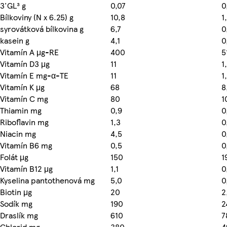
3'GL³ g
0,07
0
Bílkoviny (N x 6.25) g
10,8
1
syrovátková bílkovina g
6,7
0
kasein g
4,1
0
Vitamín A μg-RE
400
5
Vitamín D3 μg
11
1
Vitamín E mg-α-TE
11
1
Vitamín K μg
68
8
Vitamín C mg
80
1
Thiamin mg
0,9
0
Riboflavin mg
1,3
0
Niacin mg
4,5
0
Vitamín B6 mg
0,5
0
Folát μg
150
1
Vitamín B12 μg
1,1
0
Kyselina pantothenová mg
5,0
0
Biotin μg
20
2
Sodík mg
190
2
Draslík mg
610
7
Chlorid mg
380
4