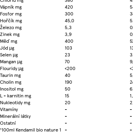
Vápník mg
420
5
Fosfor mg
300
3
Hořčík mg
45,0
5
Železo mg
5,3
0
Zinek mg
3,9
0
Měď mg
400
5
Jód μg
103
1
Selen μg
23
3
Mangan μg
70
9
Flouridy μg
<200
<
Taurin mg
40
5
Cholin mg
190
2
Inositol mg
50
6
L - karnitin mg
15
1
Nukleotidy mg
20
2
Vitamíny
-
-
Minerální látky
-
-
Ostatní
-
-
¹100ml Kendamil bio nature 1
-
-