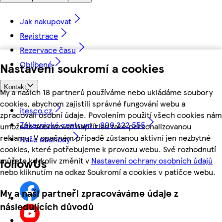
Jak nakupovat
Registrace
Rezervace času
Oblíbené
Nastavení soukromí a cookies
Kontakt
My a našich 18 partnerů používáme nebo ukládáme soubory
cookies, abychom zajistili správné fungování webu a
itesco.cz
zpracovali osobní údaje. Povolením použití všech cookies nám
Zákaznické centrum - 800 222 555
umožníte zobrazovat například také personalizovanou
reklamu. V opačném případě zůstanou aktivní jen nezbytné
Naše obchody
cookies, které potřebujeme k provozu webu. Své rozhodnutí
můžete kdykoliv změnit v
Nastavení ochrany osobních údajů
followUs
nebo kliknutím na odkaz Soukromí a cookies v patičce webu.
My a naši partneři zpracováváme údaje z
následujících důvodů