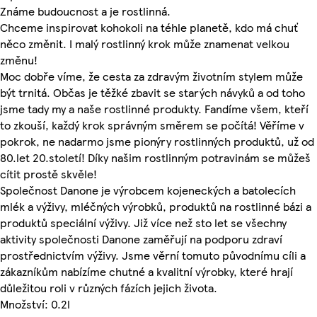
Známe budoucnost a je rostlinná.
Chceme inspirovat kohokoli na téhle planetě, kdo má chuť
něco změnit. I malý rostlinný krok může znamenat velkou
změnu!
Moc dobře víme, že cesta za zdravým životním stylem může
být trnitá. Občas je těžké zbavit se starých návyků a od toho
jsme tady my a naše rostlinné produkty. Fandíme všem, kteří
to zkouší, každý krok správným směrem se počítá! Věříme v
pokrok, ne nadarmo jsme pionýry rostlinných produktů, už od
80.let 20.století! Díky našim rostlinným potravinám se můžeš
cítit prostě skvěle!
Společnost Danone je výrobcem kojeneckých a batolecích
mlék a výživy, mléčných výrobků, produktů na rostlinné bázi a
produktů speciální výživy. Již více než sto let se všechny
aktivity společnosti Danone zaměřují na podporu zdraví
prostřednictvím výživy. Jsme věrní tomuto původnímu cíli a
zákazníkům nabízíme chutné a kvalitní výrobky, které hrají
důležitou roli v různých fázích jejich života.
Množství: 0.2l