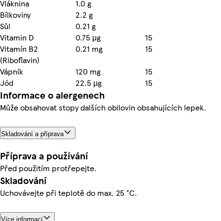
Vláknina
1.0 g
Bílkoviny
2.2 g
Sůl
0.21 g
Vitamin D
0.75 μg
15
Vitamín B2
0.21 mg
15
(Riboflavin)
Vápník
120 mg
15
Jód
22.5 μg
15
Informace o alergenech
Může obsahovat stopy dalších obilovin obsahujících lepek.
Skladování a příprava
Příprava a používání
Před použitím protřepejte.
Skladování
Uchovávejte při teplotě do max. 25 °C.
Více informací