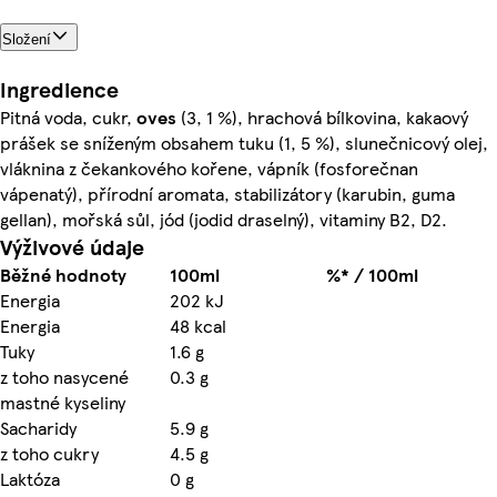
Složení
Ingredience
Pitná voda, cukr,
oves
(3, 1 %), hrachová bílkovina, kakaový
prášek se sníženým obsahem tuku (1, 5 %), slunečnicový olej,
vláknina z čekankového kořene, vápník (fosforečnan
vápenatý), přírodní aromata, stabilizátory (karubin, guma
gellan), mořská sůl, jód (jodid draselný), vitaminy B2, D2.
Výživové údaje
Běžné hodnoty
100ml
%* / 100ml
Energia
202 kJ
Energia
48 kcal
Tuky
1.6 g
z toho nasycené
0.3 g
mastné kyseliny
Sacharidy
5.9 g
z toho cukry
4.5 g
Laktóza
0 g