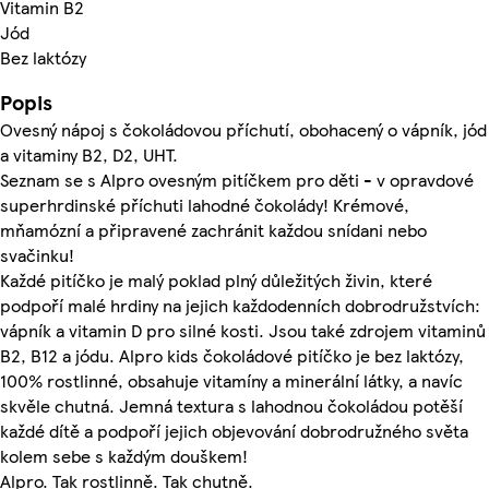
Vitamin B2
Jód
Bez laktózy
Popis
Ovesný nápoj s čokoládovou příchutí, obohacený o vápník, jód
a vitaminy B2, D2, UHT.
Seznam se s Alpro ovesným pitíčkem pro děti - v opravdové
superhrdinské příchuti lahodné čokolády! Krémové,
mňamózní a připravené zachránit každou snídani nebo
svačinku!
Každé pitíčko je malý poklad plný důležitých živin, které
podpoří malé hrdiny na jejich každodenních dobrodružstvích:
vápník a vitamin D pro silné kosti. Jsou také zdrojem vitaminů
B2, B12 a jódu. Alpro kids čokoládové pitíčko je bez laktózy,
100% rostlinné, obsahuje vitamíny a minerální látky, a navíc
skvěle chutná. Jemná textura s lahodnou čokoládou potěší
každé dítě a podpoří jejich objevování dobrodružného světa
kolem sebe s každým douškem!
Alpro. Tak rostlinně. Tak chutně.