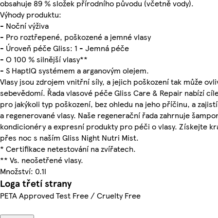
obsahuje 89 % složek přírodního původu (včetně vody).
Výhody produktu:
- Noční výživa
- Pro roztřepené, poškozené a jemné vlasy
- Úroveň péče Gliss: 1 - Jemná péče
- O 100 % silnější vlasy**
- S HaptIQ systémem a arganovým olejem.
Vlasy jsou zdrojem vnitřní síly, a jejich poškození tak může ovli
sebevědomí. Řada vlasové péče Gliss Care & Repair nabízí cíl
pro jakýkoli typ poškození, bez ohledu na jeho příčinu, a zajist
a regenerované vlasy. Naše regenerační řada zahrnuje šampon
kondicionéry a expresní produkty pro péči o vlasy. Získejte kr
přes noc s naším Gliss Night Nutri Mist.
* Certifikace netestování na zvířatech.
** Vs. neošetřené vlasy.
Množství: 0.1l
Loga třetí strany
PETA Approved Test Free / Cruelty Free