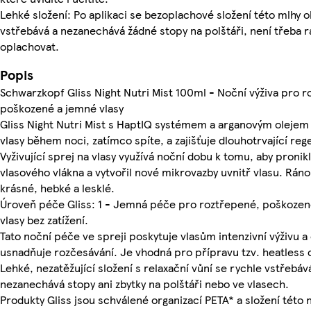
Lehké složení: Po aplikaci se bezoplachové složení této mlhy 
vstřebává a nezanechává žádné stopy na polštáři, není třeba 
oplachovat.
Popis
Schwarzkopf Gliss Night Nutri Mist 100ml - Noční výživa pro 
poškozené a jemné vlasy
Gliss Night Nutri Mist s HaptIQ systémem a arganovým olejem 
vlasy během noci, zatímco spíte, a zajišťuje dlouhotrvající reg
Vyživující sprej na vlasy využívá noční dobu k tomu, aby pronik
vlasového vlákna a vytvořil nové mikrovazby uvnitř vlasu. Ráno
krásné, hebké a lesklé.
Úroveň péče Gliss: 1 - Jemná péče pro roztřepené, poškozen
vlasy bez zatížení.
Tato noční péče ve spreji poskytuje vlasům intenzivní výživu a
usnadňuje rozčesávání. Je vhodná pro přípravu tzv. heatless c
Lehké, nezatěžující složení s relaxační vůní se rychle vstřebáv
nezanechává stopy ani zbytky na polštáři nebo ve vlasech.
Produkty Gliss jsou schválené organizací PETA* a složení této