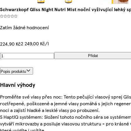
Schwarzkopf Gliss Night Nutri Mist noční vyživující lehký s
Zatím žádné hodnocení
2 249,00 Kč/l
224,90 Kč
Přidat
Popis produktu
Hlavní výhody
Proměňte své vlasy přes noc: Tento pečující vlasový sprej Gli
roztřepené, poškozené a jemné vlasy pomáhá s jejich regene
noci a zajistí hladké a lesklé vlasy po probuzení.
S HaptIQ systémem: Složení tohoto nočního séra se systéme
vytváří mikrovazby a posiluje vlasovou strukturu - pro krásné 
které uvidíte i ucítíte.