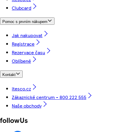
Clubcard
Pomoc s prvním nákupem
Jak nakupovat
Registrace
Rezervace času
Oblíbené
Kontakt
itesco.cz
Zákaznické centrum - 800 222 555
Naše obchody
followUs