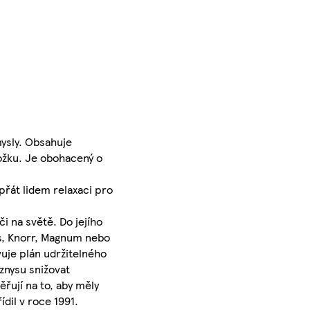
ysly. Obsahuje
kožku. Je obohacený o
přát lidem relaxaci pro
i na světě. Do jejího
's, Knorr, Magnum nebo
uje plán udržitelného
yznysu snižovat
řují na to, aby měly
dil v roce 1991.