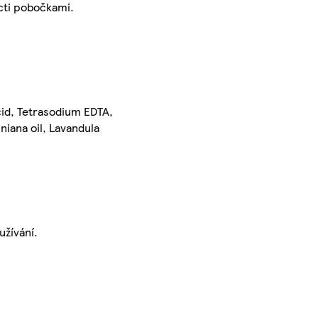
ácti pobočkami.
cid, Tetrasodium EDTA,
niana oil, Lavandula
užívání.