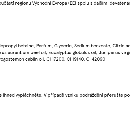
 součástí regionu Východní Evropa (EE) spolu s dalšími devaten
opropyl betaine, Parfum, Glycerin, Sodium benzoate, Citric a
rus aurantium peel oil, Eucalyptus globulus oil, Juniperus virgi
 Pogostemon cablin oil, CI 17200, CI 19140, CI 42090
e ihned vypláchněte. V případě vzniku podráždění přerušte po