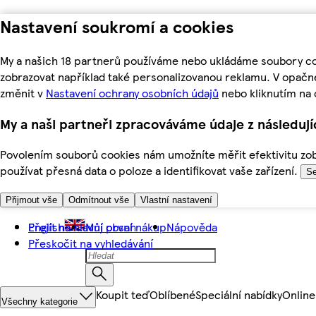
Nastavení soukromí a cookies
My a našich 18 partnerů používáme nebo ukládáme soubory coo
zobrazovat například také personalizovanou reklamu. V opačn
změnit v
Nastavení ochrany osobních údajů
nebo kliknutím na 
My a naši partneři zpracováváme údaje z následuj
Povolením souborů cookies nám umožníte měřit efektivitu zobr
používat přesná data o poloze a identifikovat vaše zařízení.
Se
Přijmout vše
Odmítnout vše
Vlastní nastavení
Přejít na hlavní obsah
English
Můj první nákup
Nápověda
Přeskočit na vyhledávání
Koupit teď
Oblíbené
Speciální nabídky
Online
Všechny kategorie