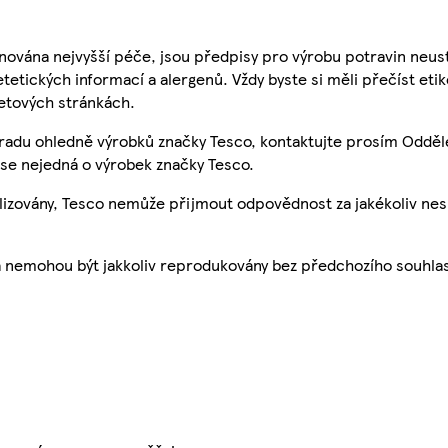
nována nejvyšší péče, jsou předpisy pro výrobu potravin neust
etetických informací a alergenů. Vždy byste si měli přečíst eti
etových stránkách.
 radu ohledně výrobků značky Tesco, kontaktujte prosím Odděl
se nejedná o výrobek značky Tesco.
ualizovány, Tesco nemůže přijmout odpovědnost za jakékoliv ne
a nemohou být jakkoliv reprodukovány bez předchozího souhla