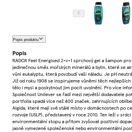
Popis produktu
Popis
RADOX Feel Energised 2-v-1 sprchový gel a šampon pro m
jedinečnou směs mořských minerálů a bylin, které se akt
vůni eukalyptu, která povzbudí vaši náladu. Je pH neutrá
Již od roku 1908 se inspirujeme vůněmi těch nejlepších i
tělo i mysl a poskytnout jim pocit uvolnění. Pro více in
Společnost Unilever se řadí mezi největší dodavatele po
portfolia spadá více než 400 značek, zahrnujících oblí
Algida, které mají své stálé místo v domácnostech po c
rozvoje (USLP), představený v roce 2010. Ten leží v srdc
environmentální stopu a přitom zvyšovat pozitivní dopad
jasně vymezené společenské nebo environmentální poslání