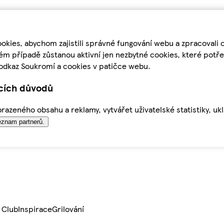
kies, abychom zajistili správné fungování webu a zpracovali 
ém případě zůstanou aktivní jen nezbytné cookies, které pot
odkaz Soukromí a cookies v patičce webu.
ících důvodů
azeného obsahu a reklamy, vytvářet uživatelské statistiky, uk
znam partnerů.
 Club
Inspirace
Grilování