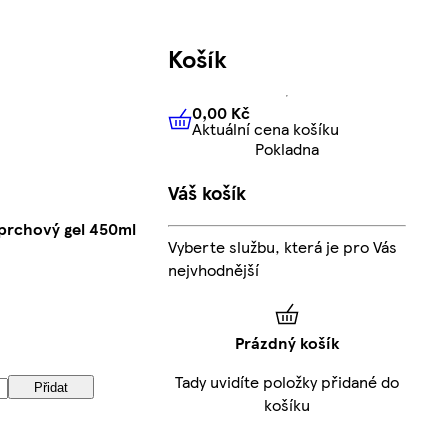
Košík
0,00 Kč
Aktuální cena košíku
0,00 Kč
Aktuální cena košíku
Pokladna
Váš košík
prchový gel 450ml
Vyberte službu, která je pro Vás
nejvhodnější
Prázdný košík
Tady uvidíte položky přidané do
Přidat
košíku