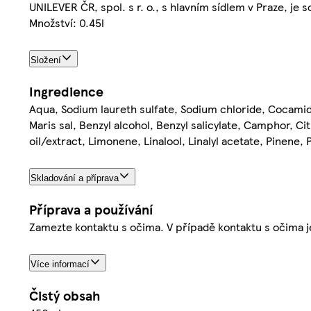
UNILEVER ČR, spol. s r. o., s hlavním sídlem v Praze, je
Množství: 0.45l
Složení
Ingredience
Aqua, Sodium laureth sulfate, Sodium chloride, Cocamid
Maris sal, Benzyl alcohol, Benzyl salicylate, Camphor, Cit
oil/extract, Limonene, Linalool, Linalyl acetate, Pinene,
Skladování a příprava
Příprava a používání
Zamezte kontaktu s očima. V případě kontaktu s očima j
Více informací
Čistý obsah