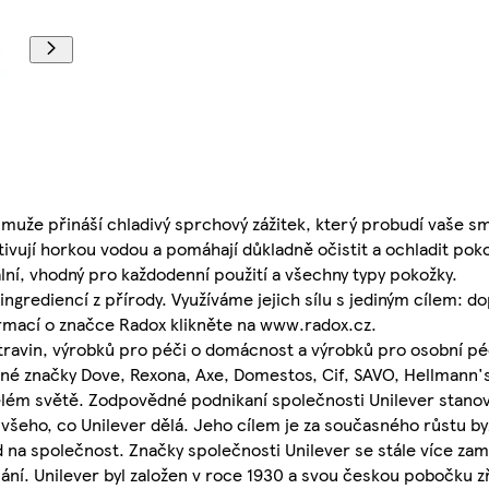
uže přináší chladivý sprchový zážitek, který probudí vaše sm
ivují horkou vodou a pomáhají důkladně očistit a ochladit po
lní, vhodný pro každodenní použití a všechny typy pokožky.
ngrediencí z přírody. Využíváme jejich sílu s jediným cílem: do
formací o značce Radox klikněte na www.radox.cz.
travin, výrobků pro péči o domácnost a výrobků pro osobní péč
bené značky Dove, Rexona, Axe, Domestos, Cif, SAVO, Hellmann
elém světě. Zodpovědné podnikaní společnosti Unilever stanov
i všeho, co Unilever dělá. Jeho cílem je za současného růstu b
 na společnost. Značky společnosti Unilever se stále více zamě
. Unilever byl založen v roce 1930 a svou českou pobočku zří