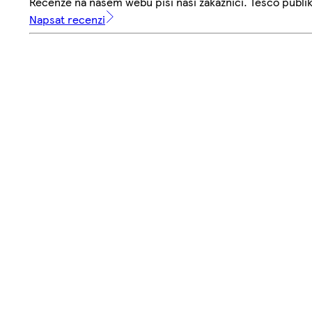
Recenze na našem webu píší naši zákazníci. Tesco publ
Napsat recenzi