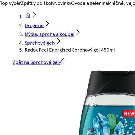
Top výběr
Zpátky do školy
Novinky
Ovoce a zelenina
Mléčné, vejc
Drogerie
Mýdla, sprcha a koupel
Sprchové gely
Radox Feel Energised Sprchový gel 450ml
Zpět na Sprchové gely