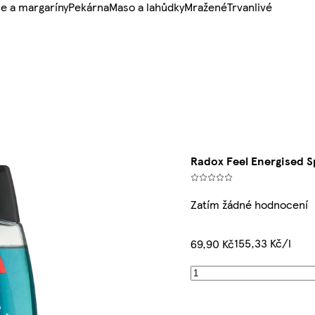
e a margaríny
Pekárna
Maso a lahůdky
Mražené
Trvanlivé
Radox Feel Energised S
Zatím žádné hodnocení
155,33 Kč/l
69,90 Kč