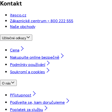
Kontakt
itesco.cz
Zákaznické centrum - 800 222 555
Naše obchody
Užitečné odkazy
Cena
Nakupujte online bezpečně
Podmínky používání
Soukromí a cookies
O nás
Přístupnost
Podívejte se, kam doručujeme
Poplatek za službu