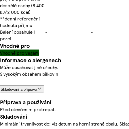
dospělé osoby (8 400
kJ/2 000 kcal)
**denní referenční
-
-
hodnota příjmu
Balení obsahuje 1
-
-
porci
Vhodné pro
Vhodné pro vegany
Informace o alergenech
Může obsahovat jiné ořechy.
S vysokým obsahem bílkovin
Skladování a příprava
Příprava a používání
Před otevřením protřepat.
Skladování
Minimální trvanlivost do: viz datum na horní straně obalu. Skl