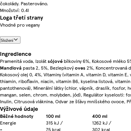
čokolády. Pasterováno.
Množství: 0.4l
Loga třetí strany
Vhodné pro vegany
Složení
Ingredience
Pramenitá voda, Izolát
sójové
bílkoviny 6%, Kokosové mléko 5
Mandlová
pasta 2, 5%, Bezlepkový
oves
2%, Koncentrovaná da
Kokosový olej 0, 4%, Vitaminy (vitamin A, vitamin D, vitamin E, 
thiamin, riboflavin, niacin, vitamin B6, kyselina listová, vitamin
pantothenová), Minerální látky (chlor, vápník, draslík, fosfor, 
mangan, selen, chrom, molybden, jód), Regulátor kyselosti: f
Inulin, Citrusová vláknina, Odvar ze šťávy mnišského ovoce, P
Výživové údaje
Běžné hodnoty
100 ml
400 ml
Energie
315 kJ /
1262 kJ /
-
75 kcal
302 kcal