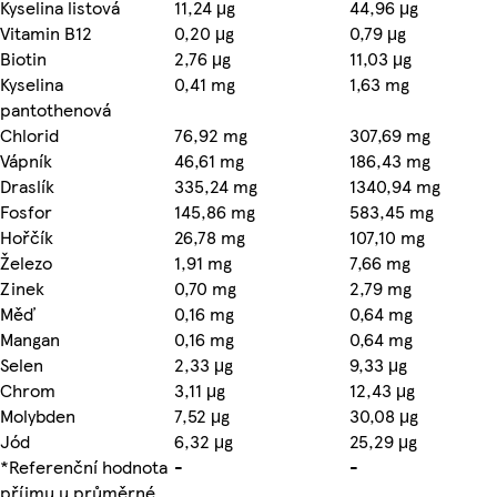
Kyselina listová
11,24 μg
44,96 μg
Vitamin B12
0,20 μg
0,79 μg
Biotin
2,76 μg
11,03 μg
Kyselina
0,41 mg
1,63 mg
pantothenová
Chlorid
76,92 mg
307,69 mg
Vápník
46,61 mg
186,43 mg
Draslík
335,24 mg
1340,94 mg
Fosfor
145,86 mg
583,45 mg
Hořčík
26,78 mg
107,10 mg
Železo
1,91 mg
7,66 mg
Zinek
0,70 mg
2,79 mg
Měď
0,16 mg
0,64 mg
Mangan
0,16 mg
0,64 mg
Selen
2,33 μg
9,33 μg
Chrom
3,11 μg
12,43 μg
Molybden
7,52 μg
30,08 μg
Jód
6,32 μg
25,29 μg
*Referenční hodnota
-
-
příjmu u průměrné