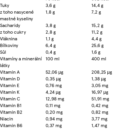
Tuky
3,6 g
14,4 g
z toho nasycené
1,8 g
7,2 g
mastné kyseliny
Sacharidy
3,8 g
15,2 g
z toho cukry
2,8 g
11,2 g
Vláknina
1,1 g
4,4 g
Bílkoviny
6,4 g
25,6 g
Sůl
0,4 g
1,6 g
Vitamíny a minerální
100 ml
400 ml
látky
Vitamin A
52,06 μg
208,25 μg
Vitamin D
0,35 μg
1,38 μg
Vitamin E
0,76 mg
3,05 mg
Vitamin K
4,24 μg
16,97 μg
Vitamin C
12,98 mg
51,91 mg
Vitamin B1
0,11 mg
0,42 mg
Vitamin B2
0,20 mg
0,82 mg
Niacin
0,94 mg
3,77 mg
Vitamin B6
0,37 mg
1,47 mg