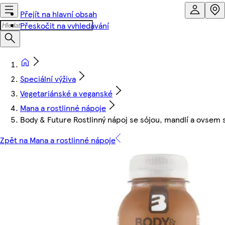
Přejít na hlavní obsah
Přeskočit na vyhledávání
Speciální výživa
Vegetariánské a veganské
Mana a rostlinné nápoje
Body & Future Rostlinný nápoj se sójou, mandlí a ovsem 
Zpět na Mana a rostlinné nápoje