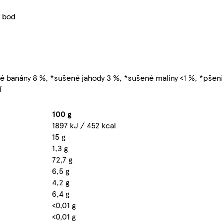
ý bod
é banány 8 %, *sušené jahody 3 %, *sušené maliny <1 %, *pšen
í
100 g
1897 kJ / 452 kcal
15 g
1,3 g
72,7 g
6,5 g
4,2 g
6,4 g
<0,01 g
<0,01 g