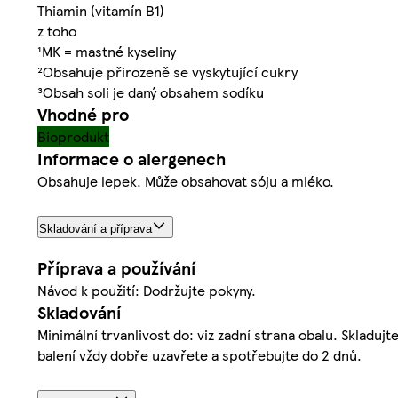
Thiamin (vitamín B1)
z toho
¹MK = mastné kyseliny
²Obsahuje přirozeně se vyskytující cukry
³Obsah soli je daný obsahem sodíku
Vhodné pro
Bioprodukt
Informace o alergenech
Obsahuje lepek. Může obsahovat sóju a mléko.
Skladování a příprava
Příprava a používání
Návod k použití: Dodržujte pokyny.
Skladování
Minimální trvanlivost do: viz zadní strana obalu. Skladu
balení vždy dobře uzavřete a spotřebujte do 2 dnů.