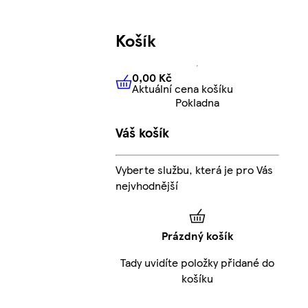
Košík
0,00 Kč
Aktuální cena košíku
0,00 Kč
Aktuální cena košíku
Pokladna
Váš košík
Vyberte službu, která je pro Vás
nejvhodnější
Prázdný košík
Tady uvidíte položky přidané do
košíku