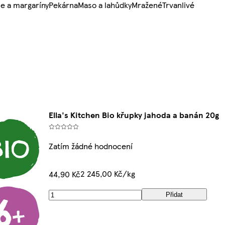
e a margaríny
Pekárna
Maso a lahůdky
Mražené
Trvanlivé
Ella's Kitchen Bio křupky jahoda a banán 20g
Zatím žádné hodnocení
2 245,00 Kč/kg
44,90 Kč
Přidat