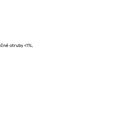
ičné otruby <1%,