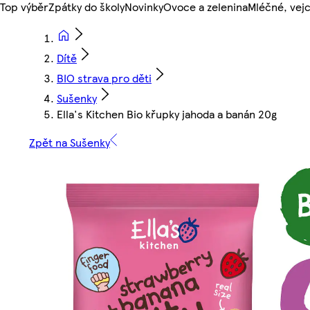
Top výběr
Zpátky do školy
Novinky
Ovoce a zelenina
Mléčné, vejc
Dítě
BIO strava pro děti
Sušenky
Ella's Kitchen Bio křupky jahoda a banán 20g
Zpět na Sušenky