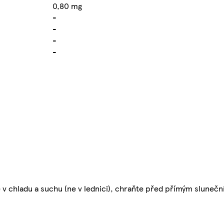
0,80 mg
-
-
-
-
jte v chladu a suchu (ne v lednici), chraňte před přímým slune