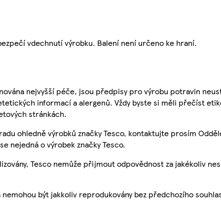
bezpečí vdechnutí výrobku. Balení není určeno ke hraní.
nována nejvyšší péče, jsou předpisy pro výrobu potravin neust
etetických informací a alergenů. Vždy byste si měli přečíst eti
etových stránkách.
 radu ohledně výrobků značky Tesco, kontaktujte prosím Odděl
se nejedná o výrobek značky Tesco.
ualizovány, Tesco nemůže přijmout odpovědnost za jakékoliv ne
a nemohou být jakkoliv reprodukovány bez předchozího souhla