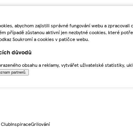
kies, abychom zajistili správné fungování webu a zpracovali 
ém případě zůstanou aktivní jen nezbytné cookies, které pot
odkaz Soukromí a cookies v patičce webu.
ících důvodů
azeného obsahu a reklamy, vytvářet uživatelské statistiky, uk
znam partnerů.
 Club
Inspirace
Grilování