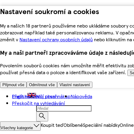
Nastavení soukromí a cookies
My a našich 18 partnerů používáme nebo ukládáme soubory coo
zobrazovat například také personalizovanou reklamu. V opačn
změnit v
Nastavení ochrany osobních údajů
nebo kliknutím na 
My a naši partneři zpracováváme údaje z následuj
Povolením souborů cookies nám umožníte měřit efektivitu zobr
používat přesná data o poloze a identifikovat vaše zařízení.
Se
Přijmout vše
Odmítnout vše
Vlastní nastavení
Přejít na hlavní obsah
English
Můj první nákup
Nápověda
Přeskočit na vyhledávání
Koupit teď
Oblíbené
Speciální nabídky
Online
Všechny kategorie