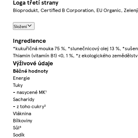
Loga třetí strany
Bioprodukt, Certified B Corporation, EU Organic, Zelen
Složení
Ingredience
*kukuřičná mouka 75 %, *slunečnicový olej 13 %, *sušen
Thiamin (vitamín B1) <0, 1 %, *z ekologického zemědělstv
Výživové údaje
Běžné hodnoty
Energie
Tuky
- nasycené MK¹
Sacharidy
- z toho cukry²
Vláknina
Bílkoviny
Sůl³
Sodík