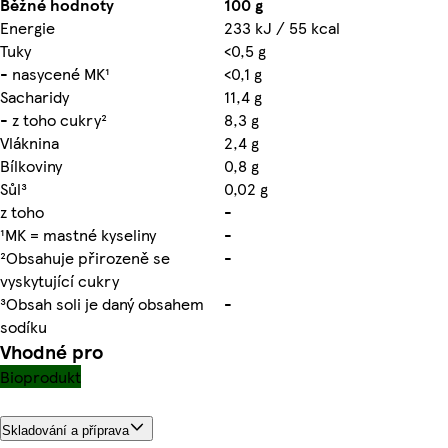
Běžné hodnoty
100 g
Energie
233 kJ / 55 kcal
Tuky
<0,5 g
- nasycené MK¹
<0,1 g
Sacharidy
11,4 g
- z toho cukry²
8,3 g
Vláknina
2,4 g
Bílkoviny
0,8 g
Sůl³
0,02 g
z toho
-
¹MK = mastné kyseliny
-
²Obsahuje přirozeně se
-
vyskytující cukry
³Obsah soli je daný obsahem
-
sodíku
Vhodné pro
Bioprodukt
Skladování a příprava