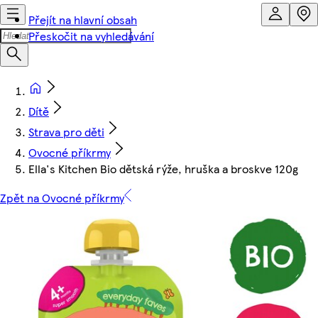
Přejít na hlavní obsah
Přeskočit na vyhledávání
Dítě
Strava pro děti
Ovocné příkrmy
Ella's Kitchen Bio dětská rýže, hruška a broskve 120g
Zpět na Ovocné příkrmy