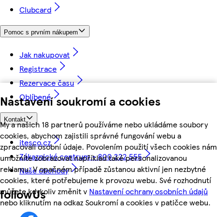
Clubcard
Pomoc s prvním nákupem
Jak nakupovat
Registrace
Rezervace času
Oblíbené
Nastavení soukromí a cookies
Kontakt
My a našich 18 partnerů používáme nebo ukládáme soubory
cookies, abychom zajistili správné fungování webu a
itesco.cz
zpracovali osobní údaje. Povolením použití všech cookies nám
Zákaznické centrum - 800 222 555
umožníte zobrazovat například také personalizovanou
reklamu. V opačném případě zůstanou aktivní jen nezbytné
Naše obchody
cookies, které potřebujeme k provozu webu. Své rozhodnutí
můžete kdykoliv změnit v
Nastavení ochrany osobních údajů
followUs
nebo kliknutím na odkaz Soukromí a cookies v patičce webu.