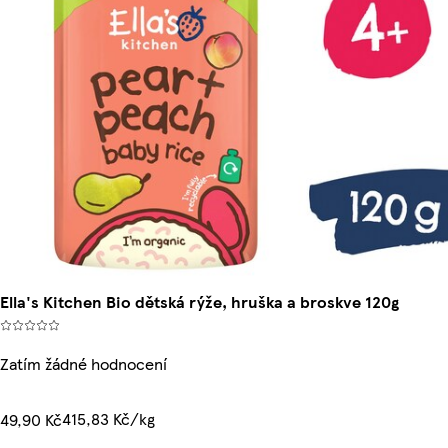
Ella's Kitchen Bio dětská rýže, hruška a broskve 120g
Zatím žádné hodnocení
415,83 Kč/kg
49,90 Kč