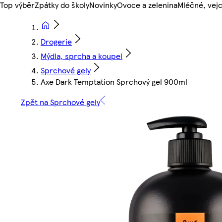
Top výběr
Zpátky do školy
Novinky
Ovoce a zelenina
Mléčné, vejc
Drogerie
Mýdla, sprcha a koupel
Sprchové gely
Axe Dark Temptation Sprchový gel 900ml
Zpět na Sprchové gely