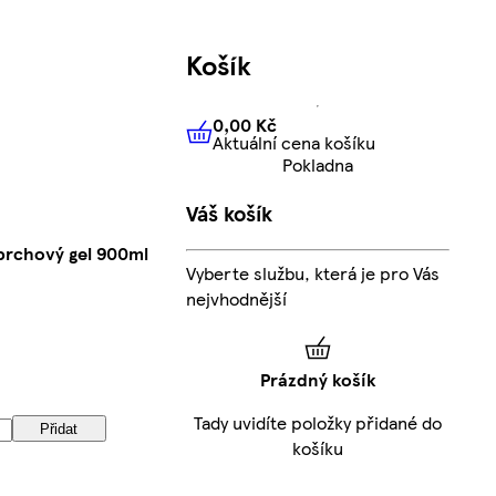
Košík
0,00 Kč
Aktuální cena košíku
0,00 Kč
Aktuální cena košíku
Pokladna
Váš košík
prchový gel 900ml
Vyberte službu, která je pro Vás
nejvhodnější
Prázdný košík
Tady uvidíte položky přidané do
Přidat
košíku