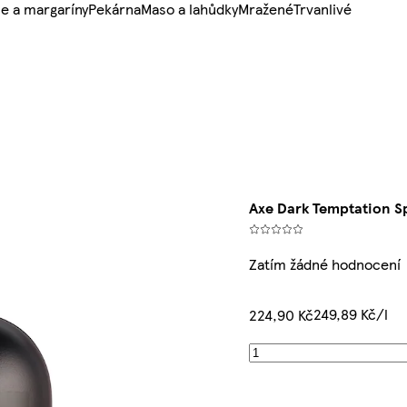
e a margaríny
Pekárna
Maso a lahůdky
Mražené
Trvanlivé
Axe Dark Temptation S
Zatím žádné hodnocení
249,89 Kč/l
224,90 Kč