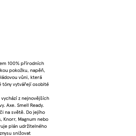
ahem 100% přírodních
lhkou pokožku, napěň,
ládovou vůni, která
 tóny vytvářejí osobité
vychází z nejnovějších
vy. Axe. Smell Ready.
i na světě. Do jejího
's, Knorr, Magnum nebo
uje plán udržitelného
yznysu snižovat