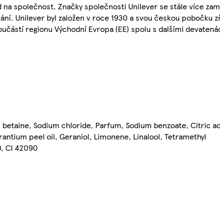
 na společnost. Značky společnosti Unilever se stále více zamě
. Unilever byl založen v roce 1930 a svou českou pobočku zří
 součástí regionu Východní Evropa (EE) spolu s dalšími devaten
betaine, Sodium chloride, Parfum, Sodium benzoate, Citric aci
ntium peel oil, Geraniol, Limonene, Linalool, Tetramethyl
0, CI 42090