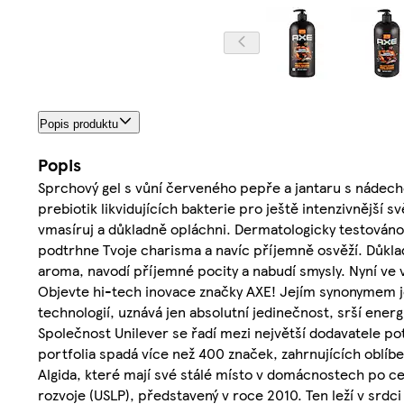
Popis produktu
Popis
Sprchový gel s vůní červeného pepře a jantaru s nádech
prebiotik likvidujících bakterie pro ještě intenzivnější
vmasíruj a důkladně opláchni. Dermatologicky testováno
podtrhne Tvoje charisma a navíc příjemně osvěží. Důklad
aroma, navodí příjemné pocity a nabudí smysly. Nyní ve
Objevte hi-tech inovace značky AXE! Jejím synonymem je
technologií, uznává jen absolutní jedinečnost, srší energi
Společnost Unilever se řadí mezi největší dodavatele po
portfolia spadá více než 400 značek, zahrnujících oblí
Algida, které mají své stálé místo v domácnostech po c
rozvoje (USLP), představený v roce 2010. Ten leží v srdc