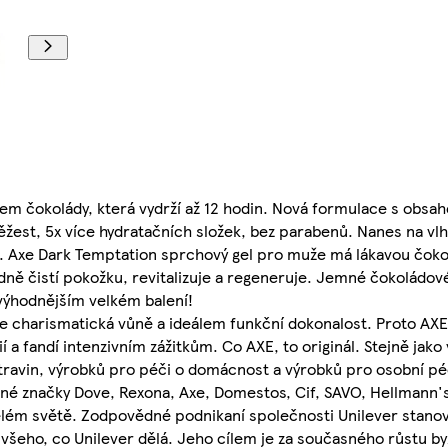
em čokolády, která vydrží až 12 hodin. Nová formulace s obs
 svěžest, 5x více hydratačních složek, bez parabenů. Nanes na v
. Axe Dark Temptation sprchový gel pro muže má lákavou čoko
ně čistí pokožku, revitalizuje a regeneruje. Jemné čokoládové
 výhodnějším velkém balení!
 charismatická vůně a ideálem funkční dokonalost. Proto AXE 
í a fandí intenzivním zážitkům. Co AXE, to originál. Stejně jako 
travin, výrobků pro péči o domácnost a výrobků pro osobní péč
bené značky Dove, Rexona, Axe, Domestos, Cif, SAVO, Hellmann
elém světě. Zodpovědné podnikaní společnosti Unilever stanov
i všeho, co Unilever dělá. Jeho cílem je za současného růstu b