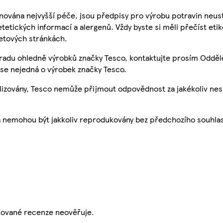
nována nejvyšší péče, jsou předpisy pro výrobu potravin neust
etetických informací a alergenů. Vždy byste si měli přečíst eti
etových stránkách.
 radu ohledně výrobků značky Tesco, kontaktujte prosím Odděl
se nejedná o výrobek značky Tesco.
ualizovány, Tesco nemůže přijmout odpovědnost za jakékoliv ne
a nemohou být jakkoliv reprodukovány bez předchozího souhla
ikované recenze neověřuje.