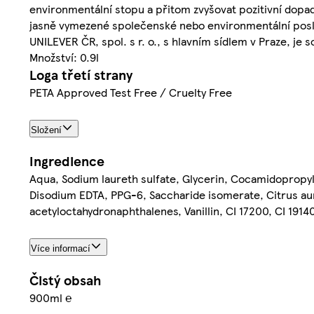
environmentální stopu a přitom zvyšovat pozitivní dopad
jasně vymezené společenské nebo environmentální poslání
UNILEVER ČR, spol. s r. o., s hlavním sídlem v Praze, je
Množství: 0.9l
Loga třetí strany
PETA Approved Test Free / Cruelty Free
Složení
Ingredience
Aqua, Sodium laureth sulfate, Glycerin, Cocamidopropyl 
Disodium EDTA, PPG-6, Saccharide isomerate, Citrus aura
acetyloctahydronaphthalenes, Vanillin, CI 17200, CI 1914
Více informací
Čistý obsah
900ml ℮