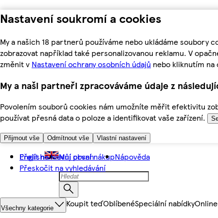
Nastavení soukromí a cookies
My a našich 18 partnerů používáme nebo ukládáme soubory coo
zobrazovat například také personalizovanou reklamu. V opačn
změnit v
Nastavení ochrany osobních údajů
nebo kliknutím na 
My a naši partneři zpracováváme údaje z následuj
Povolením souborů cookies nám umožníte měřit efektivitu zobr
používat přesná data o poloze a identifikovat vaše zařízení.
Se
Přijmout vše
Odmítnout vše
Vlastní nastavení
Přejít na hlavní obsah
English
Můj první nákup
Nápověda
Přeskočit na vyhledávání
Koupit teď
Oblíbené
Speciální nabídky
Online
Všechny kategorie