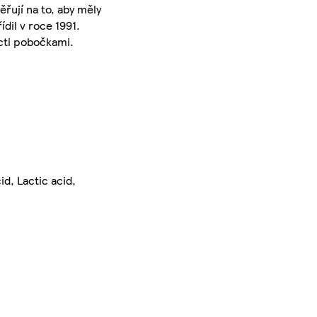
řují na to, aby měly
dil v roce 1991.
ácti pobočkami.
d, Lactic acid,