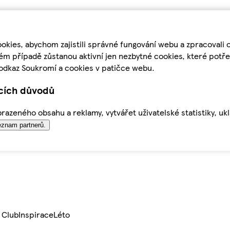
kies, abychom zajistili správné fungování webu a zpracovali 
ém případě zůstanou aktivní jen nezbytné cookies, které pot
odkaz Soukromí a cookies v patičce webu.
ících důvodů
azeného obsahu a reklamy, vytvářet uživatelské statistiky, uk
znam partnerů.
 Club
Inspirace
Léto