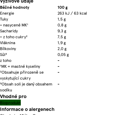
Výživové údaje
Běžné hodnoty
100 g
Energie
263 kJ / 63 kcal
Tuky
1,5 g
- nasycené MK¹
0,8 g
Sacharidy
9,3 g
- z toho cukry²
7,5 g
Vláknina
1,9 g
Bílkoviny
2,0 g
Sůl³
0,05 g
z toho
-
¹MK = mastné kyseliny
-
²Obsahuje přirozeně se
-
vyskytující cukry
³Obsah soli je daný obsahem
-
sodíku
Vhodné pro
Bioprodukt
Informace o alergenech