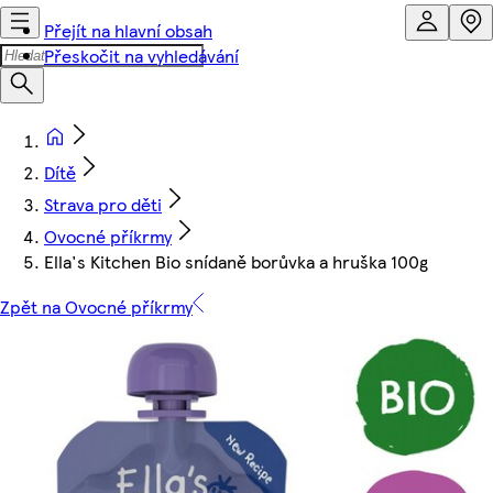
Přejít na hlavní obsah
Přeskočit na vyhledávání
Dítě
Strava pro děti
Ovocné příkrmy
Ella's Kitchen Bio snídaně borůvka a hruška 100g
Zpět na Ovocné příkrmy