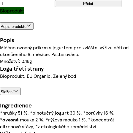
Přidat
Bioprodukt
Popis produktu
Popis
Mléčno‑ovocný příkrm s jogurtem pro zvláštní výživu dětí od
ukončeného 6. měsíce. Pasterováno.
Množství: 0.1kg
Loga třetí strany
Bioprodukt, EU Organic, Zelený bod
Složení
Ingredience
*hrušky 51 %, *plnotučný
jogurt
30 %, *borůvky 16 %,
*
ovesná
mouka 2 %, *rýžová mouka 1 %, *koncentrát
citronové šťávy, *z ekologického zemědělství