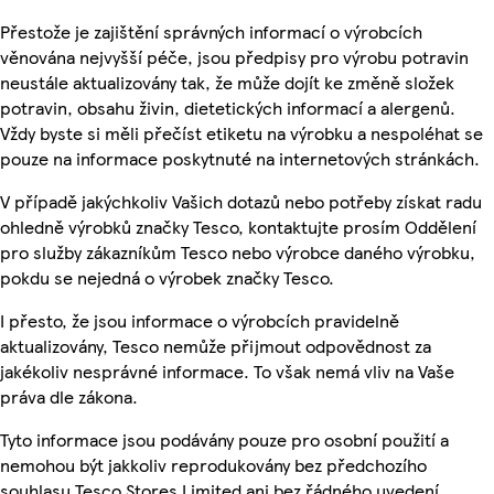
Přestože je zajištění správných informací o výrobcích
věnována nejvyšší péče, jsou předpisy pro výrobu potravin
neustále aktualizovány tak, že může dojít ke změně složek
potravin, obsahu živin, dietetických informací a alergenů.
Vždy byste si měli přečíst etiketu na výrobku a nespoléhat se
pouze na informace poskytnuté na internetových stránkách.
V případě jakýchkoliv Vašich dotazů nebo potřeby získat radu
ohledně výrobků značky Tesco, kontaktujte prosím Oddělení
pro služby zákazníkům Tesco nebo výrobce daného výrobku,
pokdu se nejedná o výrobek značky Tesco.
I přesto, že jsou informace o výrobcích pravidelně
aktualizovány, Tesco nemůže přijmout odpovědnost za
jakékoliv nesprávné informace. To však nemá vliv na Vaše
práva dle zákona.
Tyto informace jsou podávány pouze pro osobní použití a
nemohou být jakkoliv reprodukovány bez předchozího
souhlasu Tesco Stores Limited ani bez řádného uvedení