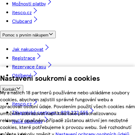
Možnosti platby
itesco.cz
Clubcard
Pomoc s prvním nákupem
Jak nakupovat
Registrace
Rezervace času
Oblíbené
Nastavení soukromí a cookies
Kontakt
My a našich 18 partnerů používáme nebo ukládáme soubory
cookies, abychom zajistili správné fungování webu a
itesco.cz
zpracovali osobní údaje. Povolením použití všech cookies nám
Zákaznické centrum - 800 222 555
umožníte zobrazovat například také personalizovanou
reklamu. V opačném případě zůstanou aktivní jen nezbytné
Naše obchody
cookies, které potřebujeme k provozu webu. Své rozhodnutí
můžete kdykoliv změnit v
Nastavení ochrany osobních údajů