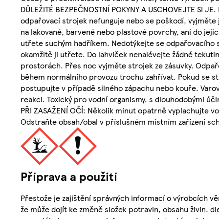
DŮLEŽITÉ BEZPEČNOSTNÍ POKYNY A USCHOVEJTE SI JE. Důl
odpařovací strojek nefunguje nebo se poškodí, vyjměte j
na lakované, barvené nebo plastové povrchy, ani do jeji
utřete suchým hadříkem. Nedotýkejte se odpařovacího s
okamžitě ji utřete. Do lahviček nenalévejte žádné tekuti
prostorách. Přes noc vyjměte strojek ze zásuvky. Odpařo
během normálního provozu trochu zahřívat. Pokud se str
postupujte v případě silného zápachu nebo kouře. Varová
reakci. Toxický pro vodní organismy, s dlouhodobými úč
PŘI ZASAŽENÍ OČÍ: Několik minut opatrně vyplachujte v
Odstraňte obsah/obal v příslušném místním zařízení sch
Příprava a použití
Přestože je zajištění správných informací o výrobcích vě
že může dojít ke změně složek potravin, obsahu živin, di