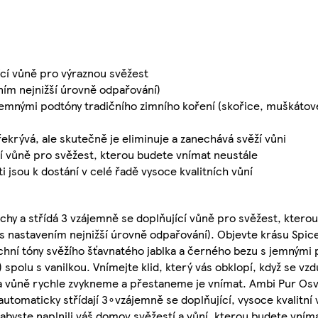
ící vůně pro výraznou svěžest
ením nejnižší úrovně odpařování)
 jemnými podtóny tradičního zimního koření (skořice, muškátov
rývá, ale skutečně je eliminuje a zanechává svěží vůni
cí vůně pro svěžest, kterou budete vnímat neustále
jsou k dostání v celé řadě vysoce kvalitních vůní
chy a střídá 3 vzájemně se doplňující vůně pro svěžest, ktero
 s nastavením nejnižší úrovně odpařování). Objevte krásu Spice
chní tóny svěžího šťavnatého jablka a černého bezu s jemnými 
spolu s vanilkou. Vnímejte klid, který vás obklopí, když se vzd
 na vůně rychle zvykneme a přestaneme je vnímat. Ambi Pur O
automaticky střídají 3∘vzájemně se doplňující, vysoce kvalitn
abyste naplnili váš domov svěžestí a vůní, kterou budete vním