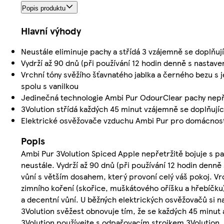
Popis produktu
Hlavní výhody
Neustále eliminuje pachy a střídá 3 vzájemně se doplňuj
Vydrží až 90 dnů (při používání 12 hodin denně s nastav
Vrchní tóny svěžího šťavnatého jablka a černého bezu s
spolu s vanilkou
Jedinečná technologie Ambi Pur OdourClear pachy nepřek
3Volution střídá každých 45 minut vzájemně se doplňují
Elektrické osvěžovače vzduchu Ambi Pur pro domácnosti 
Popis
Ambi Pur 3Volution Spiced Apple nepřetržitě bojuje s pa
neustále. Vydrží až 90 dnů (při používání 12 hodin denně
vůní s větším dosahem, který provoní celý váš pokoj. Vr
zimního koření (skořice, muškátového oříšku a hřebíčku) 
a decentní vůní. U běžných elektrických osvěžovačů si
3Volution svěžest obnovuje tím, že se každých 45 minut 
3Volution používejte s odpařovacím strojkem 3Volution, 