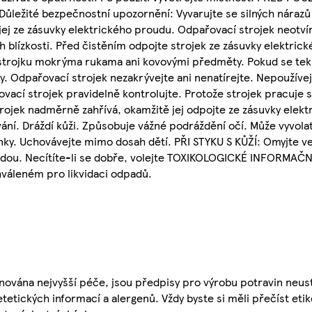
ežité bezpečnostní upozornění: Vyvarujte se silných nárazů
ej ze zásuvky elektrického proudu. Odpařovací strojek neotví
ch blízkosti. Před čistěním odpojte strojek ze zásuvky elektri
trojku mokrýma rukama ani kovovými předměty. Pokud se tekut
ny. Odpařovací strojek nezakrývejte ani nenatírejte. Nepoužíve
vací strojek pravidelně kontrolujte. Protože strojek pracuje 
ojek nadměrně zahřívá, okamžitě jej odpojte ze zásuvky elekt
ní. Dráždí kůži. Způsobuje vážné podráždění očí. Může vyvolat
inky. Uchovávejte mimo dosah dětí. PŘI STYKU S KŮŽÍ: Omyjte 
odou. Necítíte-li se dobře, volejte TOXIKOLOGICKÉ INFORMAČN
váleném pro likvidaci odpadů.
nována nejvyšší péče, jsou předpisy pro výrobu potravin neust
etetických informací a alergenů. Vždy byste si měli přečíst eti