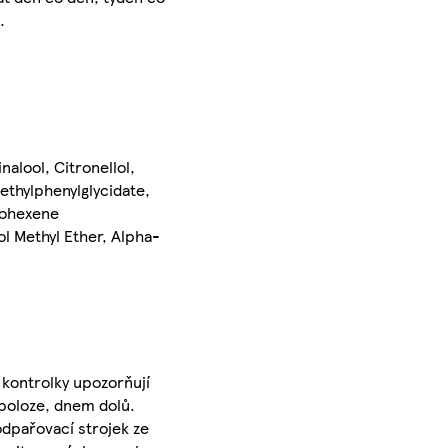
.
alool, Citronellol,
ethylphenylglycidate,
clohexene
l Methyl Ether, Alpha-
 kontrolky upozorňují
 poloze, dnem dolů.
odpařovací strojek ze