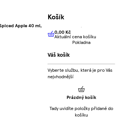
Košík
Spiced Apple 40 ml,
0,00 Kč
Aktuální cena košíku
0,00 Kč
Aktuální cena košíku
Pokladna
Váš košík
Vyberte službu, která je pro Vás
nejvhodnější
Prázdný košík
Tady uvidíte položky přidané do
košíku