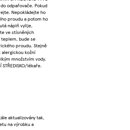
 do odpařovače. Pokud
rejte. Nepokládejte ho
ckého proudu a potom ho
á náplň vylije,
jte ve stísněných
s teplem, bude se
rického proudu. Stejně
 alergickou kožní
velkým množstvím vody.
Í STŘEDISKO/lékaře.
ále aktualizovány tak,
ketu na výrobku a