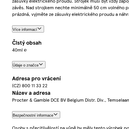
zásuvky elektrického proudu. Strojek musí být vždy zapo
závěs. Nad strojkem nechte minimálně 50 cm volného pro
prázdná, vyjměte ze zásuvky elektrického proudu a náh
Více informací
Čistý obsah
40ml ℮
Údaje o značce
Adresa pro vrácení
(CZ) 800 11 33 22
Název a adresa
Procter & Gamble DCE BV Belgium Distr. Div., Temselaa
Bezpečnostní informace
Osoby s přecitlivělostí na vůně by měly tento výrobek p