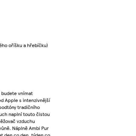
ého oříšku a hřebíčku)
u budete vnímat
d Apple s intenzivnější
podtóny tradičního
uch naplní touto čistou
svěžovač vzduchu
í vůně. Náplně Ambi Pur
at den co den, týden co