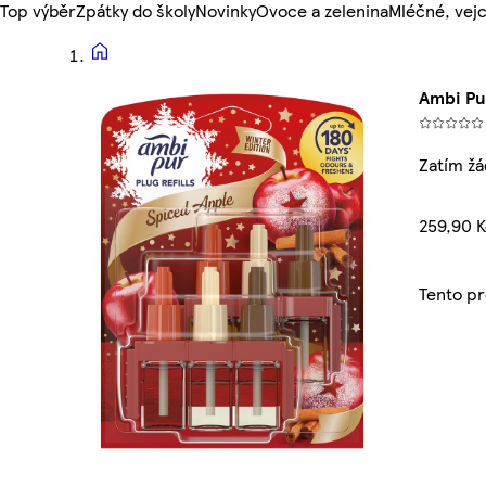
Top výběr
Zpátky do školy
Novinky
Ovoce a zelenina
Mléčné, vejc
Ambi Pu
Zatím ž
259,90 K
Tento p