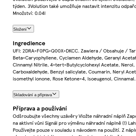
týden. 3Volution také umožňuje nastavit intenzitu odpa
Množství: 0.04l
Složení
Ingredience
UFI: 2DRA-F0PG-Q00X-DKCC. Zawiera / Obsahuje / Tartalm
Beta-Caryophyllene, Cyclamen Aldehyde, Geranyl Acetate
Cinnamyl Nitrile, 4-tert-Butylcyclohexyl Acetate, Nerol
Carboxaldehyde, Benzyl salicylate, Coumarin, Neryl Acet
isomethyl ionone, Rose Ketone-4, Isoeugenol, Cinnamal.
Skladování a příprava
Příprava a používání
Odšroubujte všechny uzávěry Vložte náhradní náplň Zapoj
na aktivní vůni Signál pro výměnu náhradní náplně (!) Lah
Používejte pouze v souladu s návodem na použití. Z nápl