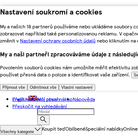
Nastavení soukromí a cookies
My a našich 18 partnerů používáme nebo ukládáme soubory coo
zobrazovat například také personalizovanou reklamu. V opačn
změnit v
Nastavení ochrany osobních údajů
nebo kliknutím na 
My a naši partneři zpracováváme údaje z následuj
Povolením souborů cookies nám umožníte měřit efektivitu zobr
používat přesná data o poloze a identifikovat vaše zařízení.
Se
Přijmout vše
Odmítnout vše
Vlastní nastavení
Přejít na hlavní obsah
English
Můj první nákup
Nápověda
Přeskočit na vyhledávání
Koupit teď
Oblíbené
Speciální nabídky
Online
Všechny kategorie