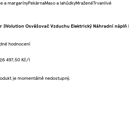
e a margaríny
Pekárna
Maso a lahůdky
Mražené
Trvanlivé
r 3Volution Osvěžovač Vzduchu Elektrický Náhradní náplň 
ádné hodnocení
6 497,50 Kč/l
č
rodukt je momentálně nedostupný.