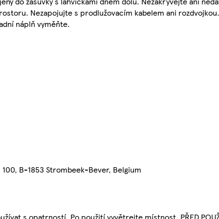
jený do zásuvky s lahvičkami dnem dolů. Nezakrývejte ani nedá
storu. Nezapojujte s prodlužovacím kabelem ani rozdvojkou. 
radní náplň vyměňte.
n 100, B-1853 Strombeek-Bever, Belgium
oužívat s opatrností. Po použití vyvětrejte místnost. PŘED PO