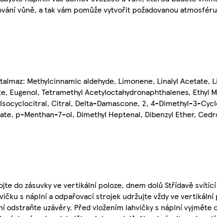
řování vůně, a tak vám pomůže vytvořit požadovanou atmosféru
az: Methylcinnamic aldehyde, Limonene, Linalyl Acetate, Lin
, Eugenol, Tetramethyl Acetyloctahydronaphthalenes, Ethyl M
, Isocyclocitral, Citral, Delta-Damascone, 2, 4-Dimethyl-3-Cy
ate, p-Menthan-7-ol, Dimethyl Heptenal, Dibenzyl Ether, Cedro
te do zásuvky ve vertikální poloze, dnem dolů Střídavě svítící
vičku s náplní a odpařovací strojek udržujte vždy ve vertikální
ní odstraňte uzávěry. Před vložením lahvičky s náplní vyjměte 