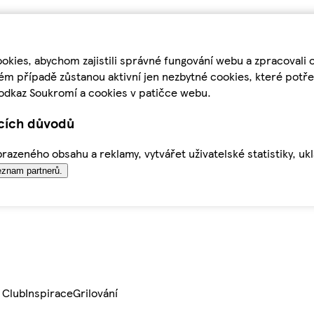
kies, abychom zajistili správné fungování webu a zpracovali 
ém případě zůstanou aktivní jen nezbytné cookies, které pot
odkaz Soukromí a cookies v patičce webu.
ících důvodů
azeného obsahu a reklamy, vytvářet uživatelské statistiky, uk
znam partnerů.
 Club
Inspirace
Grilování