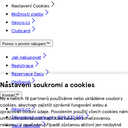
Nastavení Cookies
Možnosti platby
itesco.cz
Clubcard
Pomoc s prvním nákupem
Jak nakupovat
Registrace
Rezervace času
Oblíbené
Nastavení soukromí a cookies
Kontakt
My a našich 18 partnerů používáme nebo ukládáme soubory
cookies, abychom zajistili správné fungování webu a
itesco.cz
zpracovali osobní údaje. Povolením použití všech cookies nám
Zákaznické centrum - 800 222 555
umožníte zobrazovat například také personalizovanou
reklamu. V opačném případě zůstanou aktivní jen nezbytné
Naše obchody