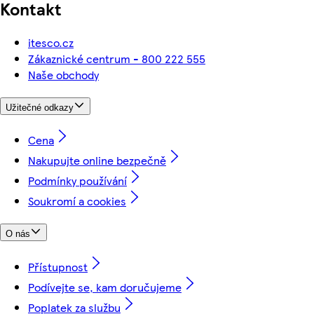
Kontakt
itesco.cz
Zákaznické centrum - 800 222 555
Naše obchody
Užitečné odkazy
Cena
Nakupujte online bezpečně
Podmínky používání
Soukromí a cookies
O nás
Přístupnost
Podívejte se, kam doručujeme
Poplatek za službu