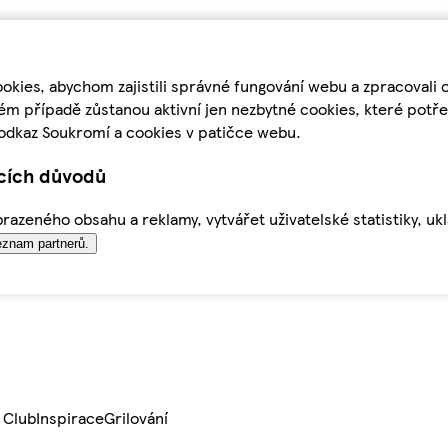
kies, abychom zajistili správné fungování webu a zpracovali 
ém případě zůstanou aktivní jen nezbytné cookies, které pot
odkaz Soukromí a cookies v patičce webu.
ících důvodů
azeného obsahu a reklamy, vytvářet uživatelské statistiky, uk
znam partnerů.
 Club
Inspirace
Grilování