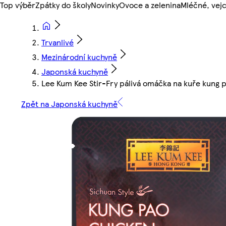
Top výběr
Zpátky do školy
Novinky
Ovoce a zelenina
Mléčné, vejc
Trvanlivé
Mezinárodní kuchyně
Japonská kuchyně
Lee Kum Kee Stir-Fry pálivá omáčka na kuře kung 
Zpět na Japonská kuchyně