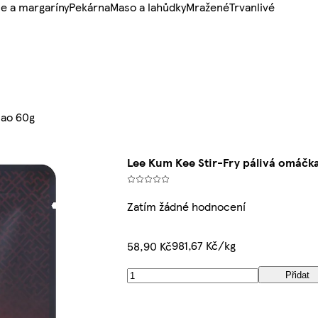
e a margaríny
Pekárna
Maso a lahůdky
Mražené
Trvanlivé
pao 60g
Lee Kum Kee Stir-Fry pálivá omáčk
Zatím žádné hodnocení
981,67 Kč/kg
58,90 Kč
Přidat