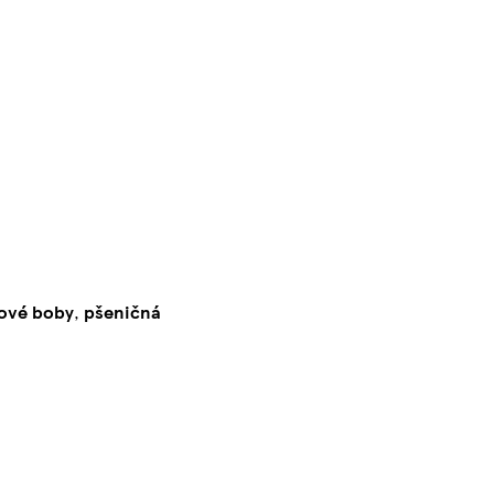
ové
boby
,
pšeničná