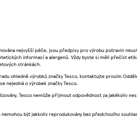
nována nejvyšší péče, jsou předpisy pro výrobu potravin neust
etetických informací a alergenů. Vždy byste si měli přečíst eti
etových stránkách.
 radu ohledně výrobků značky Tesco, kontaktujte prosím Odděl
se nejedná o výrobek značky Tesco.
ualizovány, Tesco nemůže přijmout odpovědnost za jakékoliv ne
a nemohou být jakkoliv reprodukovány bez předchozího souhla