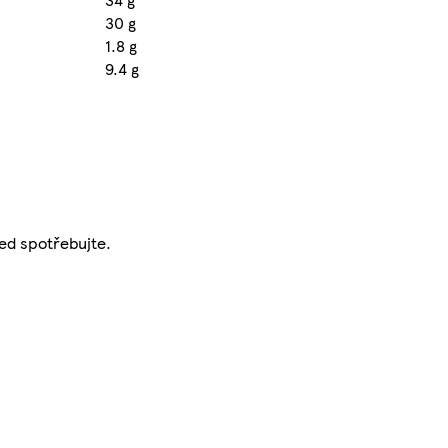
30 g
1.8 g
9.4 g
ned spotřebujte.