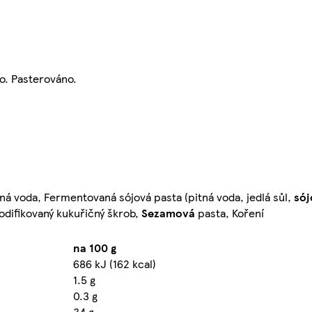
o. Pasterováno.
 Pitná voda, Fermentovaná sójová pasta (pitná voda, jedlá sůl,
sój
odifikovaný kukuřičný škrob,
Sezamová
pasta, Koření
na 100 g
686 kJ (162 kcal)
1.5 g
0.3 g
34 g