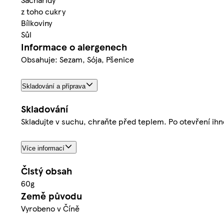
z toho cukry
Bílkoviny
Sůl
Informace o alergenech
Obsahuje: Sezam, Sója, Pšenice
Skladování a příprava
Skladování
Skladujte v suchu, chraňte před teplem. Po otevření ih
Více informací
Čistý obsah
60g
Země původu
Vyrobeno v Číně