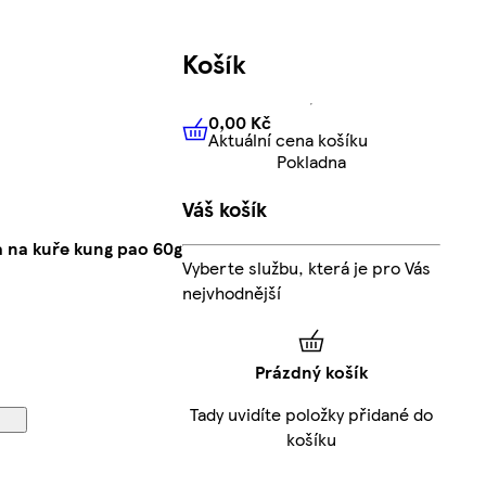
Košík
0,00 Kč
Aktuální cena košíku
0,00 Kč
Aktuální cena košíku
Pokladna
Váš košík
a na kuře kung pao 60g
Vyberte službu, která je pro Vás
nejvhodnější
Prázdný košík
Tady uvidíte položky přidané do
košíku