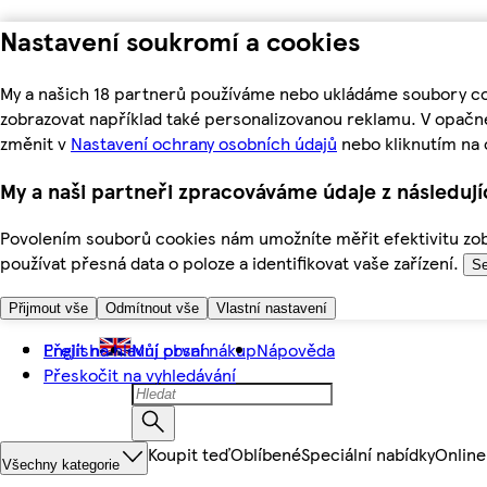
Nastavení soukromí a cookies
My a našich 18 partnerů používáme nebo ukládáme soubory coo
zobrazovat například také personalizovanou reklamu. V opačn
změnit v
Nastavení ochrany osobních údajů
nebo kliknutím na 
My a naši partneři zpracováváme údaje z následuj
Povolením souborů cookies nám umožníte měřit efektivitu zobr
používat přesná data o poloze a identifikovat vaše zařízení.
Se
Přijmout vše
Odmítnout vše
Vlastní nastavení
Přejít na hlavní obsah
English
Můj první nákup
Nápověda
Přeskočit na vyhledávání
Koupit teď
Oblíbené
Speciální nabídky
Online
Všechny kategorie