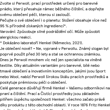
Zvolte si Perwoll, prací prostředek určený pro barevné
prádlo, který přesahuje rámec běžného čištění, a dopřejte
svému oblečení péči, kterou si zaslouží.
Pečujte o své oblečení i o planetu: Složení obsahuje více než
95 % přírodně získaných ingrediencí*.
Varování: Způsobuje silné podráždění očí. Může způsobit
alergickou reakci.
* Dokázáno laboratoří Henkel (Německo, 2021).
Je oblečení nové? - Ne, vyprané v Perwollu. Známý slogan byl
poprvé použit před 30 lety a stal se ochrannou známkou.
Dnes je Perwoll mnohem víc než jen specialista na vlněné
textilie. Díky aktuálním variantám pro barevné, bílé nebo
tmavé oblečení a inovativním konceptům, jakými jsou Sport
nebo Wool, nabízí Perwoll širokou škálu pracích prostředků a
poskytuje prémiovou péči o oblečení.
Celé generace důvěřují firmě Henkel - Vašemu odborníkovi na
praní a čištění. Prací a Čistící prostředky jsou základním
pilířem úspěchu společnosti Henkel: všechno začalo právě
díky produktu z této obchodní oblasti. V roce 1876 Fritz Henkel