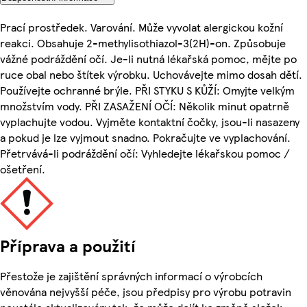
Prací prostředek. Varování. Může vyvolat alergickou kožní
reakci. Obsahuje 2-methylisothiazol-3(2H)-on. Způsobuje
vážné podráždění očí. Je-li nutná lékařská pomoc, mějte po
ruce obal nebo štítek výrobku. Uchovávejte mimo dosah dětí.
Používejte ochranné brýle. PŘI STYKU S KŮŽÍ: Omyjte velkým
množstvím vody. PŘI ZASAŽENÍ OČÍ: Několik minut opatrně
vyplachujte vodou. Vyjměte kontaktní čočky, jsou-li nasazeny
a pokud je lze vyjmout snadno. Pokračujte ve vyplachování.
Přetrvává-li podráždění očí: Vyhledejte lékařskou pomoc /
ošetření.
Příprava a použití
Přestože je zajištění správných informací o výrobcích
věnována nejvyšší péče, jsou předpisy pro výrobu potravin