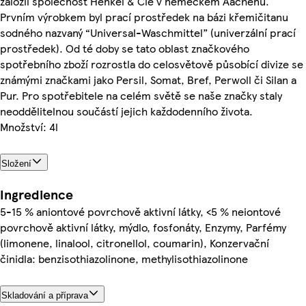
založil společnost Henkel & Cie v německém Aachenu.
Prvním výrobkem byl prací prostředek na bázi křemičitanu
sodného nazvaný “Universal-Waschmittel” (univerzální prací
prostředek). Od té doby se tato oblast značkového
spotřebního zboží rozrostla do celosvětově působící divize se
známými značkami jako Persil, Somat, Bref, Perwoll či Silan a
Pur. Pro spotřebitele na celém světě se naše značky staly
neoddělitelnou součástí jejich každodenního života.
Množství: 4l
Složení
Ingredience
5-15 % aniontové povrchově aktivní látky, <5 % neiontové
povrchově aktivní látky, mýdlo, fosfonáty, Enzymy, Parfémy
(limonene, linalool, citronellol, coumarin), Konzervační
činidla: benzisothiazolinone, methylisothiazolinone
Skladování a příprava