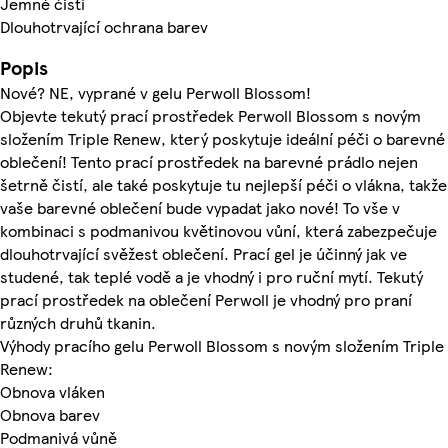
Jemně čistí
Dlouhotrvající ochrana barev
Popis
Nové? NE, vyprané v gelu Perwoll Blossom!
Objevte tekutý prací prostředek Perwoll Blossom s novým
složením Triple Renew, který poskytuje ideální péči o barevné
oblečení! Tento prací prostředek na barevné prádlo nejen
šetrně čistí, ale také poskytuje tu nejlepší péči o vlákna, takže
vaše barevné oblečení bude vypadat jako nové! To vše v
kombinaci s podmanivou květinovou vůní, která zabezpečuje
dlouhotrvající svěžest oblečení. Prací gel je účinný jak ve
studené, tak teplé vodě a je vhodný i pro ruční mytí. Tekutý
prací prostředek na oblečení Perwoll je vhodný pro praní
různých druhů tkanin.
Výhody pracího gelu Perwoll Blossom s novým složením Triple
Renew:
Obnova vláken
Obnova barev
Podmanivá vůně