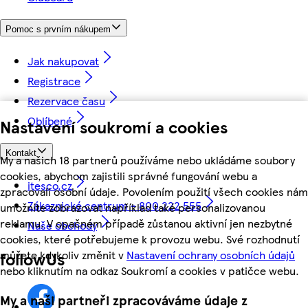
Pomoc s prvním nákupem
Jak nakupovat
Registrace
Rezervace času
Oblíbené
Nastavení soukromí a cookies
Kontakt
My a našich 18 partnerů používáme nebo ukládáme soubory
cookies, abychom zajistili správné fungování webu a
itesco.cz
zpracovali osobní údaje. Povolením použití všech cookies nám
Zákaznické centrum - 800 222 555
umožníte zobrazovat například také personalizovanou
reklamu. V opačném případě zůstanou aktivní jen nezbytné
Naše obchody
cookies, které potřebujeme k provozu webu. Své rozhodnutí
můžete kdykoliv změnit v
Nastavení ochrany osobních údajů
followUs
nebo kliknutím na odkaz Soukromí a cookies v patičce webu.
My a naši partneři zpracováváme údaje z