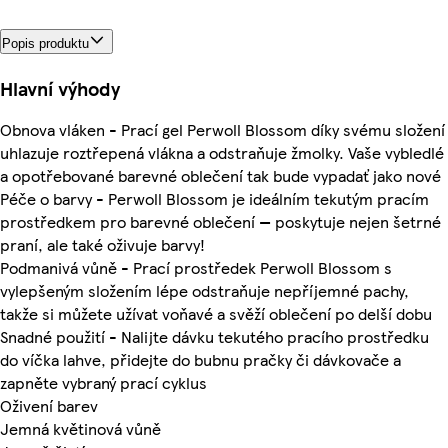
Popis produktu
Hlavní výhody
Obnova vláken - Prací gel Perwoll Blossom díky svému složení
uhlazuje roztřepená vlákna a odstraňuje žmolky. Vaše vybledlé
a opotřebované barevné oblečení tak bude vypadať jako nové
Péče o barvy - Perwoll Blossom je ideálním tekutým pracím
prostředkem pro barevné oblečení — poskytuje nejen šetrné
praní, ale také oživuje barvy!
Podmanivá vůně - Prací prostředek Perwoll Blossom s
vylepšeným složením lépe odstraňuje nepříjemné pachy,
takže si můžete užívat voňavé a svěží oblečení po delší dobu
Snadné použití - Nalijte dávku tekutého pracího prostředku
do víčka lahve, přidejte do bubnu pračky či dávkovače a
zapněte vybraný prací cyklus
Oživení barev
Jemná květinová vůně