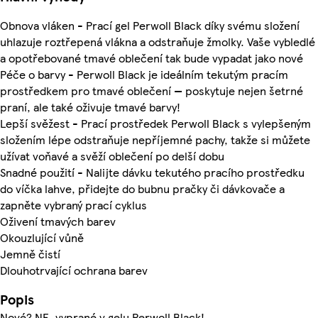
Obnova vláken - Prací gel Perwoll Black díky svému složení
uhlazuje roztřepená vlákna a odstraňuje žmolky. Vaše vybledlé
a opotřebované tmavé oblečení tak bude vypadat jako nové
Péče o barvy - Perwoll Black je ideálním tekutým pracím
prostředkem pro tmavé oblečení — poskytuje nejen šetrné
praní, ale také oživuje tmavé barvy!
Lepší svěžest - Prací prostředek Perwoll Black s vylepšeným
složením lépe odstraňuje nepříjemné pachy, takže si můžete
užívat voňavé a svěží oblečení po delší dobu
Snadné použití - Nalijte dávku tekutého pracího prostředku
do víčka lahve, přidejte do bubnu pračky či dávkovače a
zapněte vybraný prací cyklus
Oživení tmavých barev
Okouzlující vůně
Jemně čistí
Dlouhotrvající ochrana barev
Popis
Nové? NE, vyprané v gelu Perwoll Black!