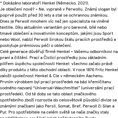
* Dokázáno laboratoří Henkel (Německo, 2021).
Je oblečení nové? - Ne, vyprané v Perwollu. Známý slogan byl
poprvé použit před 30 lety a stal se ochrannou známkou.
Dnes je Perwoll mnohem víc než jen specialista na vlněné
textilie. Díky aktuálním variantám pro barevné, bílé nebo
tmavé oblečení a inovativním konceptům, jakými jsou Sport
nebo Wool, nabízí Perwoll širokou škálu pracích prostředků a
poskytuje prémiovou péči o oblečení.
Celé generace důvěřují firmě Henkel - Vašemu odborníkovi na
praní a čištění. Prací a Čistící prostředky jsou základním
pilířem úspěchu společnosti Henkel: všechno začalo právě
díky produktu z této obchodní oblasti. V roce 1876 Fritz Henkel
založil společnost Henkel & Cie v německém Aachenu.
Prvním výrobkem byl prací prostředek na bázi křemičitanu
sodného nazvaný “Universal-Waschmittel” (univerzální prací
prostředek). Od té doby se tato oblast značkového
spotřebního zboží rozrostla do celosvětově působící divize se
známými značkami jako Persil, Somat, Bref, Perwoll či Silan a
Pur. Pro spotřebitele na celém světě se naše značky staly
neoddělitelnou součástí jejich každodenního života.