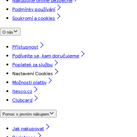
Nakupujte online bezpečně
Podmínky používání
Soukromí a cookies
O nás
Přístupnost
Podívejte se, kam doručujeme
Poplatek za službu
Nastavení Cookies
Možnosti platby
itesco.cz
Clubcard
Pomoc s prvním nákupem
Jak nakupovat