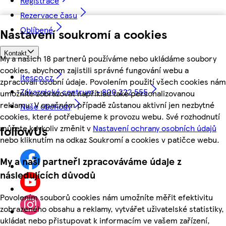
Registrace
Rezervace času
Oblíbené
Nastavení soukromí a cookies
Kontakt
My a našich 18 partnerů používáme nebo ukládáme soubory
cookies, abychom zajistili správné fungování webu a
itesco.cz
zpracovali osobní údaje. Povolením použití všech cookies nám
Zákaznické centrum - 800 222 555
umožníte zobrazovat například také personalizovanou
reklamu. V opačném případě zůstanou aktivní jen nezbytné
Naše obchody
cookies, které potřebujeme k provozu webu. Své rozhodnutí
můžete kdykoliv změnit v
Nastavení ochrany osobních údajů
followUs
nebo kliknutím na odkaz Soukromí a cookies v patičce webu.
My a naši partneři zpracováváme údaje z
následujících důvodů
Povolením souborů cookies nám umožníte měřit efektivitu
zobrazeného obsahu a reklamy, vytvářet uživatelské statistiky,
ukládat nebo přistupovat k informacím ve vašem zařízení,