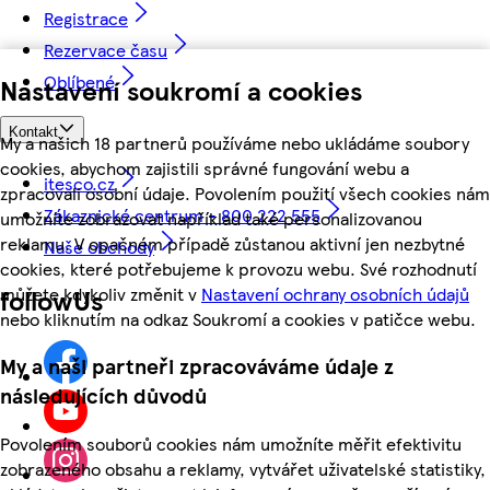
Registrace
Rezervace času
Oblíbené
Nastavení soukromí a cookies
Kontakt
My a našich 18 partnerů používáme nebo ukládáme soubory
cookies, abychom zajistili správné fungování webu a
itesco.cz
zpracovali osobní údaje. Povolením použití všech cookies nám
Zákaznické centrum - 800 222 555
umožníte zobrazovat například také personalizovanou
reklamu. V opačném případě zůstanou aktivní jen nezbytné
Naše obchody
cookies, které potřebujeme k provozu webu. Své rozhodnutí
můžete kdykoliv změnit v
Nastavení ochrany osobních údajů
followUs
nebo kliknutím na odkaz Soukromí a cookies v patičce webu.
My a naši partneři zpracováváme údaje z
následujících důvodů
Povolením souborů cookies nám umožníte měřit efektivitu
zobrazeného obsahu a reklamy, vytvářet uživatelské statistiky,