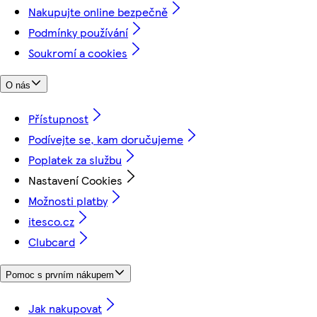
Nakupujte online bezpečně
Podmínky používání
Soukromí a cookies
O nás
Přístupnost
Podívejte se, kam doručujeme
Poplatek za službu
Nastavení Cookies
Možnosti platby
itesco.cz
Clubcard
Pomoc s prvním nákupem
Jak nakupovat