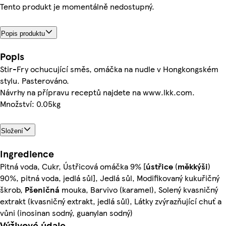
Tento produkt je momentálně nedostupný.
Popis produktu
Popis
Stir-Fry ochucující směs, omáčka na nudle v Hongkongském
stylu. Pasterováno.
Návrhy na přípravu receptů najdete na www.lkk.com.
Množství: 0.05kg
Složení
Ingredience
Pitná voda, Cukr, Ústřicová omáčka 9% [
ústřice
(
měkkýši
)
90%, pitná voda, jedlá sůl], Jedlá sůl, Modifikovaný kukuřičný
škrob,
Pšeničná
mouka, Barvivo (karamel), Solený kvasničný
extrakt (kvasničný extrakt, jedlá sůl), Látky zvýrazňující chuť a
vůni (inosinan sodný, guanylan sodný)
Výživové údaje