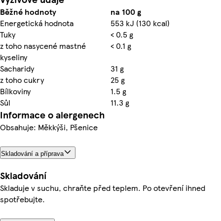
Běžné hodnoty
na 100 g
Energetická hodnota
553 kJ (130 kcal)
Tuky
< 0.5 g
z toho nasycené mastné
< 0.1 g
kyseliny
Sacharidy
31 g
z toho cukry
25 g
Bílkoviny
1.5 g
Sůl
11.3 g
Informace o alergenech
Obsahuje: Měkkýši, Pšenice
Skladování a příprava
Skladování
Skladuje v suchu, chraňte před teplem. Po otevření ihned
spotřebujte.