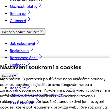
Možnosti platby
itesco.cz
Clubcard
Pomoc s prvním nákupem
Jak nakupovat
Registrace
Rezervace času
Oblíbené
Nastavení soukromí a cookies
Kontakt
My a našich 18 partnerů používáme nebo ukládáme soubory
cookies, abychom zajistili správné fungování webu a
itesco.cz
zpracovali osobní údaje. Povolením použití všech cookies nám
Zákaznické centrum - 800 222 555
umožníte zobrazovat například také personalizovanou
reklamu. V opačném případě zůstanou aktivní jen nezbytné
Naše obchody
cookies, které potřebujeme k provozu webu. Své rozhodnutí