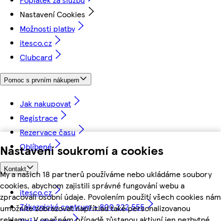
Nastavení Cookies
Možnosti platby
itesco.cz
Clubcard
Pomoc s prvním nákupem
Jak nakupovat
Registrace
Rezervace času
Oblíbené
Nastavení soukromí a cookies
Kontakt
My a našich 18 partnerů používáme nebo ukládáme soubory
cookies, abychom zajistili správné fungování webu a
itesco.cz
zpracovali osobní údaje. Povolením použití všech cookies nám
Zákaznické centrum - 800 222 555
umožníte zobrazovat například také personalizovanou
reklamu. V opačném případě zůstanou aktivní jen nezbytné
Naše obchody