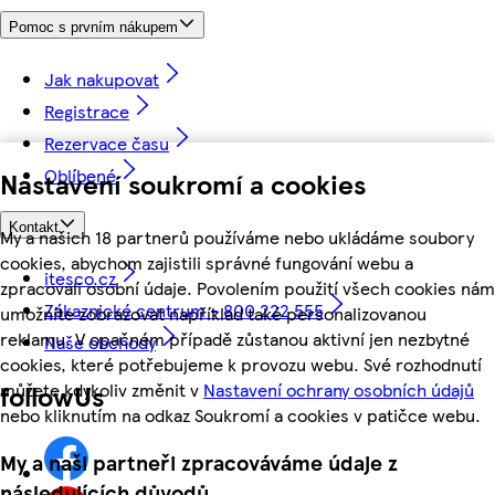
Pomoc s prvním nákupem
Jak nakupovat
Registrace
Rezervace času
Oblíbené
Nastavení soukromí a cookies
Kontakt
My a našich 18 partnerů používáme nebo ukládáme soubory
cookies, abychom zajistili správné fungování webu a
itesco.cz
zpracovali osobní údaje. Povolením použití všech cookies nám
Zákaznické centrum - 800 222 555
umožníte zobrazovat například také personalizovanou
reklamu. V opačném případě zůstanou aktivní jen nezbytné
Naše obchody
cookies, které potřebujeme k provozu webu. Své rozhodnutí
můžete kdykoliv změnit v
Nastavení ochrany osobních údajů
followUs
nebo kliknutím na odkaz Soukromí a cookies v patičce webu.
My a naši partneři zpracováváme údaje z
následujících důvodů