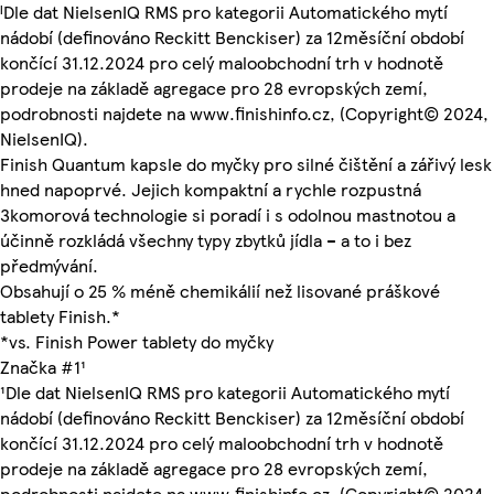
ᴵDle dat NielsenIQ RMS pro kategorii Automatického mytí
nádobí (definováno Reckitt Benckiser) za 12měsíční období
končící 31.12.2024 pro celý maloobchodní trh v hodnotě
prodeje na základě agregace pro 28 evropských zemí,
podrobnosti najdete na www.finishinfo.cz, (Copyright© 2024,
NielsenIQ).
Finish Quantum kapsle do myčky pro silné čištění a zářivý lesk
hned napoprvé. Jejich kompaktní a rychle rozpustná
3komorová technologie si poradí i s odolnou mastnotou a
účinně rozkládá všechny typy zbytků jídla – a to i bez
předmývání.
Obsahují o 25 % méně chemikálií než lisované práškové
tablety Finish.*
*vs. Finish Power tablety do myčky
Značka #1¹
¹Dle dat NielsenIQ RMS pro kategorii Automatického mytí
nádobí (definováno Reckitt Benckiser) za 12měsíční období
končící 31.12.2024 pro celý maloobchodní trh v hodnotě
prodeje na základě agregace pro 28 evropských zemí,
podrobnosti najdete na www.finishinfo.cz, (Copyright© 2024,