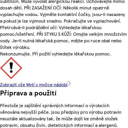
subtilisin. Může vyvolat alergickou reakci. Uchovávejte mimo
dosah dětí. PŘI ZASAŽENÍ OČÍ: Několik minut opatrně
vyplachujte vodou. Vyjměte kontaktní čočky, jsou-li nasazeny
a pokud je lze vyjmout snadno. Pokračujte ve vyplachování.
Přetrvává-li podráždění očí: Vyhledejte lékařskou
pomoc/ošetření. PŘI STYKU S KŮŽÍ: Omyjte velkým množstvím
vody. Je-li nutná lékařská pomoc, mějte po ruce obal nebo
štítek výrobku.
Nekonzumujte. Při požití vyhledejte lékařskou pomoc.
Zobrazit vše Mytí v myčce nádobí
Příprava a použití
Přestože je zajištění správných informací o výrobcích
věnována nejvyšší péče, jsou předpisy pro výrobu potravin
neustále aktualizovány tak, že může dojít ke změně složek
potravin, obsahu živin, dietetických informací a alergenů.