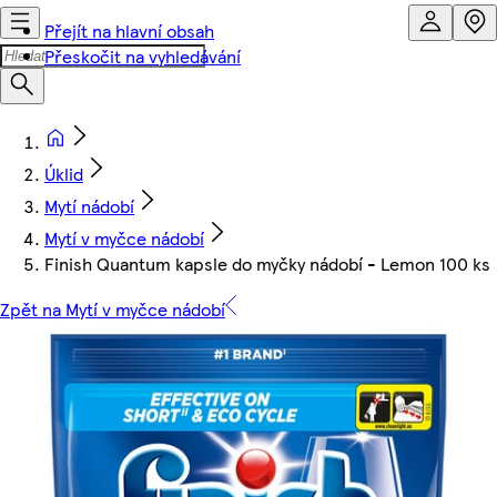
Přejít na hlavní obsah
Přeskočit na vyhledávání
Úklid
Mytí nádobí
Mytí v myčce nádobí
Finish Quantum kapsle do myčky nádobí - Lemon 100 ks
Zpět na Mytí v myčce nádobí