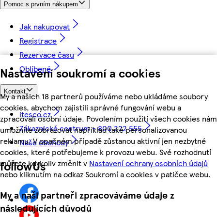
Pomoc s prvním nákupem
Jak nakupovat
Registrace
Rezervace času
Oblíbené
Nastavení soukromí a cookies
Kontakt
My a našich 18 partnerů používáme nebo ukládáme soubory
cookies, abychom zajistili správné fungování webu a
itesco.cz
zpracovali osobní údaje. Povolením použití všech cookies nám
Zákaznické centrum - 800 222 555
umožníte zobrazovat například také personalizovanou
reklamu. V opačném případě zůstanou aktivní jen nezbytné
Naše obchody
cookies, které potřebujeme k provozu webu. Své rozhodnutí
můžete kdykoliv změnit v
Nastavení ochrany osobních údajů
followUs
nebo kliknutím na odkaz Soukromí a cookies v patičce webu.
My a naši partneři zpracováváme údaje z
následujících důvodů