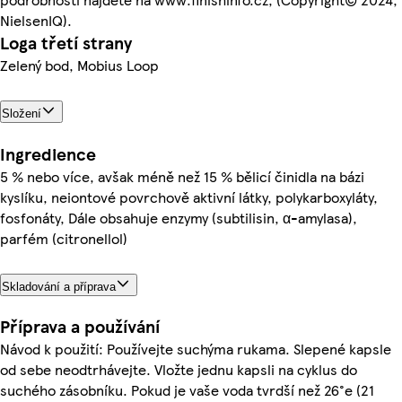
NielsenIQ).
Loga třetí strany
Zelený bod, Mobius Loop
Složení
Ingredience
5 % nebo více, avšak méně než 15 % bělicí činidla na bázi
kyslíku, neiontové povrchově aktivní látky, polykarboxyláty,
fosfonáty, Dále obsahuje enzymy (subtilisin, α-amylasa),
parfém (citronellol)
Skladování a příprava
Příprava a používání
Návod k použití: Používejte suchýma rukama. Slepené kapsle
od sebe neodtrhávejte. Vložte jednu kapsli na cyklus do
suchého zásobníku. Pokud je vaše voda tvrdší než 26°e (21