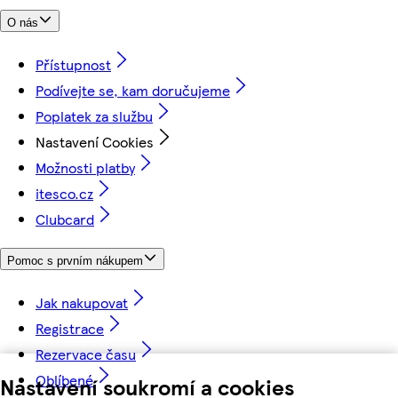
O nás
Přístupnost
Podívejte se, kam doručujeme
Poplatek za službu
Nastavení Cookies
Možnosti platby
itesco.cz
Clubcard
Pomoc s prvním nákupem
Jak nakupovat
Registrace
Rezervace času
Oblíbené
Nastavení soukromí a cookies