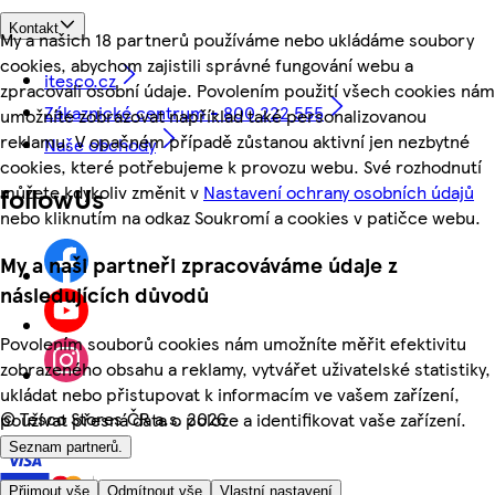
Kontakt
My a našich 18 partnerů používáme nebo ukládáme soubory
cookies, abychom zajistili správné fungování webu a
itesco.cz
zpracovali osobní údaje. Povolením použití všech cookies nám
Zákaznické centrum - 800 222 555
umožníte zobrazovat například také personalizovanou
reklamu. V opačném případě zůstanou aktivní jen nezbytné
Naše obchody
cookies, které potřebujeme k provozu webu. Své rozhodnutí
můžete kdykoliv změnit v
Nastavení ochrany osobních údajů
followUs
nebo kliknutím na odkaz Soukromí a cookies v patičce webu.
My a naši partneři zpracováváme údaje z
následujících důvodů
Povolením souborů cookies nám umožníte měřit efektivitu
zobrazeného obsahu a reklamy, vytvářet uživatelské statistiky,
ukládat nebo přistupovat k informacím ve vašem zařízení,
©
Tesco Stores ČR a.s. 2026
používat přesná data o poloze a identifikovat vaše zařízení.
Seznam partnerů.
Přijmout vše
Odmítnout vše
Vlastní nastavení