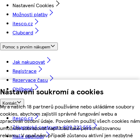
Nastavení Cookies
Možnosti platby
itesco.cz
Clubcard
Pomoc s prvním nákupem
Jak nakupovat
Registrace
Rezervace času
Oblíbené
Nastavení soukromí a cookies
Kontakt
My a našich 18 partnerů používáme nebo ukládáme soubory
cookies, abychom zajistili správné fungování webu a
itesco.cz
zpracovali osobní údaje. Povolením použití všech cookies nám
Zákaznické centrum - 800 222 555
umožníte zobrazovat například také personalizovanou
reklamu. V opačném případě zůstanou aktivní jen nezbytné
Naše obchody