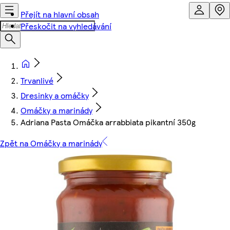
Přejít na hlavní obsah
Přeskočit na vyhledávání
Trvanlivé
Dresinky a omáčky
Omáčky a marinády
Adriana Pasta Omáčka arrabbiata pikantní 350g
Zpět na Omáčky a marinády