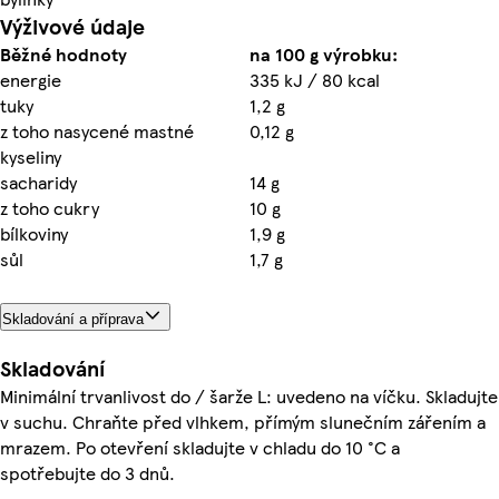
Výživové údaje
Běžné hodnoty
na 100 g výrobku:
energie
335 kJ / 80 kcal
tuky
1,2 g
z toho nasycené mastné
0,12 g
kyseliny
sacharidy
14 g
z toho cukry
10 g
bílkoviny
1,9 g
sůl
1,7 g
Skladování a příprava
Skladování
Minimální trvanlivost do / šarže L: uvedeno na víčku. Skladujte
v suchu. Chraňte před vlhkem, přímým slunečním zářením a
mrazem. Po otevření skladujte v chladu do 10 °C a
spotřebujte do 3 dnů.