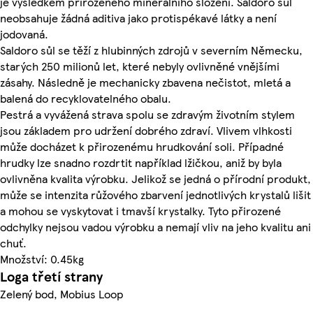
je výsledkem přirozeného minerálního složení. Saldoro sůl
neobsahuje žádná aditiva jako protispékavé látky a není
jodovaná.
Saldoro sůl se těží z hlubinných zdrojů v severním Německu,
starých 250 milionů let, které nebyly ovlivněné vnějšími
zásahy. Následně je mechanicky zbavena nečistot, mletá a
balená do recyklovatelného obalu.
Pestrá a vyvážená strava spolu se zdravým životním stylem
jsou základem pro udržení dobrého zdraví. Vlivem vlhkosti
může docházet k přirozenému hrudkování soli. Případné
hrudky lze snadno rozdrtit například lžičkou, aniž by byla
ovlivněna kvalita výrobku. Jelikož se jedná o přírodní produkt,
může se intenzita růžového zbarvení jednotlivých krystalů lišit
a mohou se vyskytovat i tmavší krystalky. Tyto přirozené
odchylky nejsou vadou výrobku a nemají vliv na jeho kvalitu ani
chuť.
Množství: 0.45kg
Loga třetí strany
Zelený bod, Mobius Loop