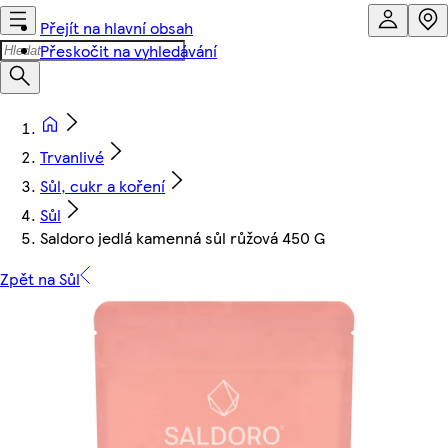
Přejít na hlavní obsah
Přeskočit na vyhledávání
Trvanlivé
Sůl, cukr a koření
Sůl
Saldoro jedlá kamenná sůl růžová 450 G
Zpět na Sůl