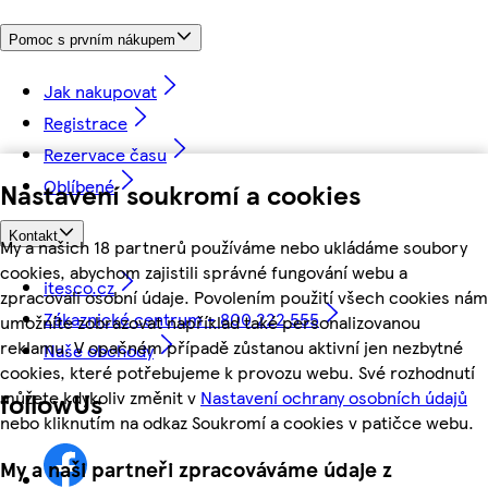
Pomoc s prvním nákupem
Jak nakupovat
Registrace
Rezervace času
Oblíbené
Nastavení soukromí a cookies
Kontakt
My a našich 18 partnerů používáme nebo ukládáme soubory
cookies, abychom zajistili správné fungování webu a
itesco.cz
zpracovali osobní údaje. Povolením použití všech cookies nám
Zákaznické centrum - 800 222 555
umožníte zobrazovat například také personalizovanou
reklamu. V opačném případě zůstanou aktivní jen nezbytné
Naše obchody
cookies, které potřebujeme k provozu webu. Své rozhodnutí
můžete kdykoliv změnit v
Nastavení ochrany osobních údajů
followUs
nebo kliknutím na odkaz Soukromí a cookies v patičce webu.
My a naši partneři zpracováváme údaje z