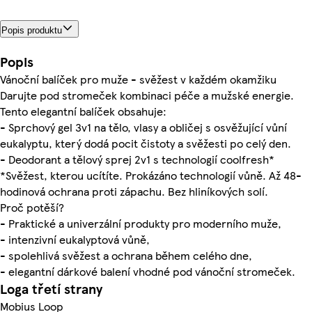
Popis produktu
Popis
Vánoční balíček pro muže - svěžest v každém okamžiku
Darujte pod stromeček kombinaci péče a mužské energie.
Tento elegantní balíček obsahuje:
- Sprchový gel 3v1 na tělo, vlasy a obličej s osvěžující vůní
eukalyptu, který dodá pocit čistoty a svěžesti po celý den.
- Deodorant a tělový sprej 2v1 s technologií coolfresh*
*Svěžest, kterou ucítíte. Prokázáno technologií vůně. Až 48-
hodinová ochrana proti zápachu. Bez hliníkových solí.
Proč potěší?
- Praktické a univerzální produkty pro moderního muže,
- intenzivní eukalyptová vůně,
- spolehlivá svěžest a ochrana během celého dne,
- elegantní dárkové balení vhodné pod vánoční stromeček.
Loga třetí strany
Mobius Loop