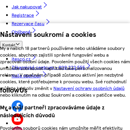
Jak nakupovat
Registrace
Rezervace času
Oblíbené
Nastavení soukromí a cookies
Kontakt
My a našich 18 partnerů používáme nebo ukládáme soubory
cookies, abychom zajistili správné fungování webu a
itesco.cz
zpracovali osobní údaje. Povolením použití všech cookies nám
Zákaznické centrum - 800 222 555
umožníte zobrazovat například také personalizovanou
reklamu. V opačném případě zůstanou aktivní jen nezbytné
Naše obchody
cookies, které potřebujeme k provozu webu. Své rozhodnutí
můžete kdykoliv změnit v
Nastavení ochrany osobních údajů
followUs
nebo kliknutím na odkaz Soukromí a cookies v patičce webu.
My a naši partneři zpracováváme údaje z
následujících důvodů
Povolením souborů cookies nám umožníte měřit efektivitu