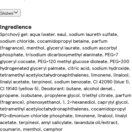
Složení
Ingredience
Sprchový gel: aqua (water, eau), sodium laureth sulfate,
sodium chloride, cocamidopropyl betaine, parfum
(fragrance), menthol, glyceryl laurate, sodium ascorbyl
phosphate, trisodium dicarboxymethyl alaninate, PEG-7
glyceryl cocoate, PEG-120 methyl glucose dioleate, PEG-200
hydrogenated glyceryl palmate, citric acid, sodium hydroxide,
tetramethyl acetyloctahydronaphthalenes, limonene, linalool,
linalyl acetate, terpineol, sodium benzoate, CI 42090 (blue 1),
CI 19140 (yellow 5), Deodorant: butane, alcohol denat.,
propane, isobutane, propylene glycol, triethyl citrate, parfum
(fragrance), phenoxyethanol, 1, 2-hexanediol, caprylyl glycol,
tetramethyl acetyloctahydronaphthalenes, cocamidopropyl
PG-dimonium chloride phosphate, limonene, linalool, linalyl
acetate, terpineol, amyl salicylate, lavandula oil/extract,
coumarin, menthol, camphor