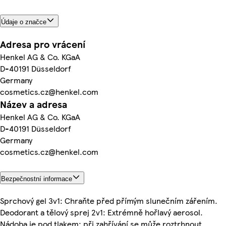
Údaje o značce
Adresa pro vrácení
Henkel AG & Co. KGaA
D-40191 Düsseldorf
Germany
cosmetics.cz@henkel.com
Název a adresa
Henkel AG & Co. KGaA
D-40191 Düsseldorf
Germany
cosmetics.cz@henkel.com
Bezpečnostní informace
Sprchový gel 3v1: Chraňte před přímým slunečním zářením.
Deodorant a tělový sprej 2v1: Extrémně hořlavý aerosol.
Nádoba je pod tlakem: při zahřívání se může roztrhnout.