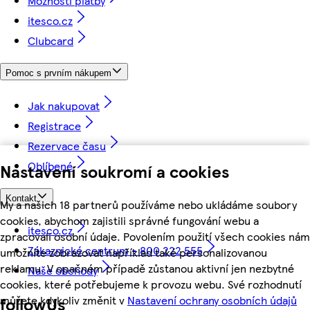
Možnosti platby
itesco.cz
Clubcard
Pomoc s prvním nákupem
Jak nakupovat
Registrace
Rezervace času
Oblíbené
Nastavení soukromí a cookies
Kontakt
My a našich 18 partnerů používáme nebo ukládáme soubory
cookies, abychom zajistili správné fungování webu a
itesco.cz
zpracovali osobní údaje. Povolením použití všech cookies nám
Zákaznické centrum - 800 222 555
umožníte zobrazovat například také personalizovanou
reklamu. V opačném případě zůstanou aktivní jen nezbytné
Naše obchody
cookies, které potřebujeme k provozu webu. Své rozhodnutí
můžete kdykoliv změnit v
Nastavení ochrany osobních údajů
followUs