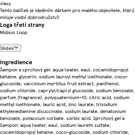
vlasy.
Tento balíček je ideálním dárkem pro malého objevitele, který
miluje vodní dobrodružství!
Loga třetí strany
Mobius Loop
Složení
Ingredience
Šampon a sprchový gel: aqua (water, eau), cocamidopropyl
betaine, glycerin, sodium lauroyl methyl isethionate, coco-
glucoside, vaccinium myrtillus fruit extract, panthenol,
sodium chloride, caprylyl/capryl glucoside, sodium benzoate,
parfum (fragrance), polyquaternium-10, citric acid, sodium
methyl isethionate, lauric acid, zinc laurate, trisodium
ethylenediamine disuccinate, sodium laurate, denatonium
benzoate, potassium sorbate, sorbic acid, Sprchový gel a
šampon: aqua (water, eau), sodium laureth sulfate,
cocamidopropyl betaine, coco-glucoside, sodium chloride,