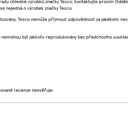
 radu ohledně výrobků značky Tesco, kontaktujte prosím Odděl
se nejedná o výrobek značky Tesco.
ualizovány, Tesco nemůže přijmout odpovědnost za jakékoliv ne
a nemohou být jakkoliv reprodukovány bez předchozího souhla
ikované recenze neověřuje.