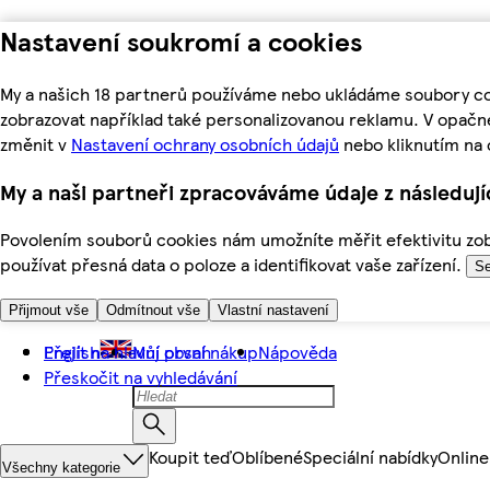
Nastavení soukromí a cookies
My a našich 18 partnerů používáme nebo ukládáme soubory coo
zobrazovat například také personalizovanou reklamu. V opačn
změnit v
Nastavení ochrany osobních údajů
nebo kliknutím na 
My a naši partneři zpracováváme údaje z následuj
Povolením souborů cookies nám umožníte měřit efektivitu zobr
používat přesná data o poloze a identifikovat vaše zařízení.
Se
Přijmout vše
Odmítnout vše
Vlastní nastavení
Přejít na hlavní obsah
English
Můj první nákup
Nápověda
Přeskočit na vyhledávání
Koupit teď
Oblíbené
Speciální nabídky
Online
Všechny kategorie