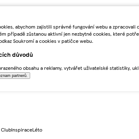
kies, abychom zajistili správné fungování webu a zpracovali 
ém případě zůstanou aktivní jen nezbytné cookies, které pot
odkaz Soukromí a cookies v patičce webu.
ících důvodů
azeného obsahu a reklamy, vytvářet uživatelské statistiky, uk
znam partnerů.
 Club
Inspirace
Léto