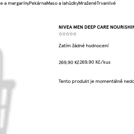
e a margaríny
Pekárna
Maso a lahůdky
Mražené
Trvanlivé
NIVEA MEN DEEP CARE NOURISHI
Zatím žádné hodnocení
269,90 Kč/kus
269,90 Kč
Tento produkt je momentálně nedo