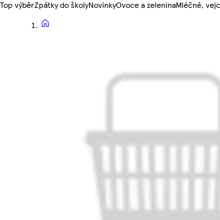
Top výběr
Zpátky do školy
Novinky
Ovoce a zelenina
Mléčné, vejc