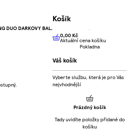
Košík
NG DUO DARKOVY BAL.
0,00 Kč
Aktuální cena košíku
0,00 Kč
Aktuální cena košíku
Pokladna
Váš košík
Vyberte službu, která je pro Vás
nejvhodnější
stupný.
Prázdný košík
Tady uvidíte položky přidané do
košíku