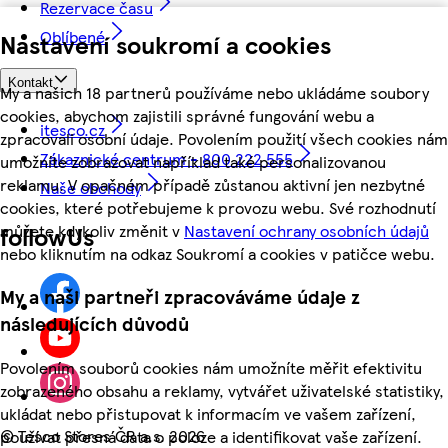
Rezervace času
Oblíbené
Nastavení soukromí a cookies
Kontakt
My a našich 18 partnerů používáme nebo ukládáme soubory
cookies, abychom zajistili správné fungování webu a
itesco.cz
zpracovali osobní údaje. Povolením použití všech cookies nám
Zákaznické centrum - 800 222 555
umožníte zobrazovat například také personalizovanou
reklamu. V opačném případě zůstanou aktivní jen nezbytné
Naše obchody
cookies, které potřebujeme k provozu webu. Své rozhodnutí
můžete kdykoliv změnit v
Nastavení ochrany osobních údajů
followUs
nebo kliknutím na odkaz Soukromí a cookies v patičce webu.
My a naši partneři zpracováváme údaje z
následujících důvodů
Povolením souborů cookies nám umožníte měřit efektivitu
zobrazeného obsahu a reklamy, vytvářet uživatelské statistiky,
ukládat nebo přistupovat k informacím ve vašem zařízení,
©
Tesco Stores ČR a.s. 2026
používat přesná data o poloze a identifikovat vaše zařízení.