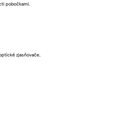
ácti pobočkami.
 optické zjasňovače,