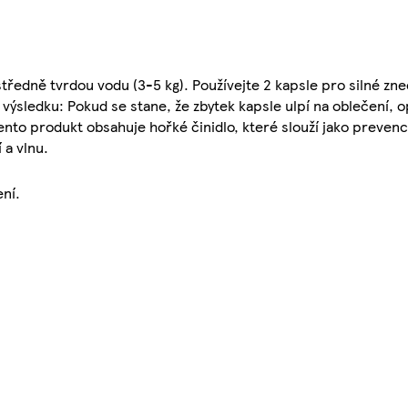
tředně tvrdou vodu (3-5 kg). Používejte 2 kapsle pro silné zne
ýsledku: Pokud se stane, že zbytek kapsle ulpí na oblečení, 
nto produkt obsahuje hořké činidlo, které slouží jako preven
 a vlnu.
ení.