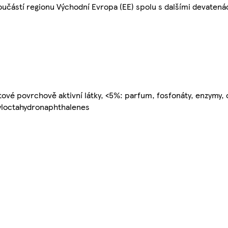
 součástí regionu Východní Evropa (EE) spolu s dalšími devaten
tové povrchově aktivní látky, <5%: parfum, fosfonáty, enzymy,
tyloctahydronaphthalenes