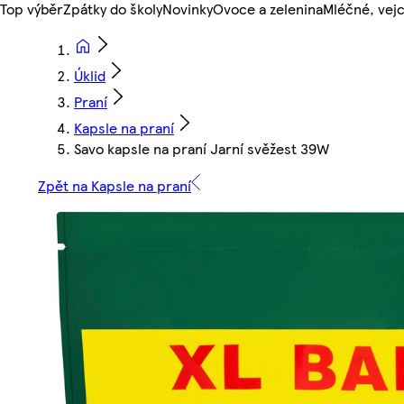
Top výběr
Zpátky do školy
Novinky
Ovoce a zelenina
Mléčné, vejc
Úklid
Praní
Kapsle na praní
Savo kapsle na praní Jarní svěžest 39W
Zpět na Kapsle na praní