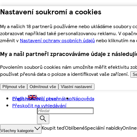
Nastavení soukromí a cookies
My a našich 18 partnerů používáme nebo ukládáme soubory coo
zobrazovat například také personalizovanou reklamu. V opačn
změnit v
Nastavení ochrany osobních údajů
nebo kliknutím na 
My a naši partneři zpracováváme údaje z následuj
Povolením souborů cookies nám umožníte měřit efektivitu zobr
používat přesná data o poloze a identifikovat vaše zařízení.
Se
Přijmout vše
Odmítnout vše
Vlastní nastavení
Přejít na hlavní obsah
English
Můj první nákup
Nápověda
Přeskočit na vyhledávání
Koupit teď
Oblíbené
Speciální nabídky
Online
Všechny kategorie