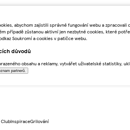
kies, abychom zajistili správné fungování webu a zpracovali 
ém případě zůstanou aktivní jen nezbytné cookies, které pot
odkaz Soukromí a cookies v patičce webu.
ících důvodů
azeného obsahu a reklamy, vytvářet uživatelské statistiky, uk
znam partnerů.
 Club
Inspirace
Grilování