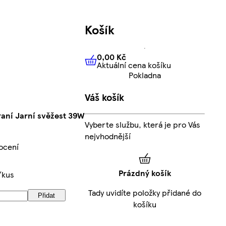
Košík
0,00 Kč
Aktuální cena košíku
0,00 Kč
Aktuální cena košíku
Pokladna
Váš košík
raní Jarní svěžest 39W
Vyberte službu, která je pro Vás
nejvhodnější
ocení
Prázdný košík
/kus
Tady uvidíte položky přidané do
Přidat
košíku