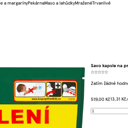
e a margaríny
Pekárna
Maso a lahůdky
Mražené
Trvanlivé
Savo kapsle na p
Zatím žádné hodn
13,31 Kč
519,00 Kč