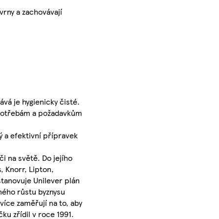
vrny a zachovávají
vá je hygienicky čisté.
o potřebám a požadavkům
 a efektivní přípravek
i na světě. Do jejího
, Knorr, Lipton,
tanovuje Unilever plán
sného růstu byznysu
více zaměřují na to, aby
u zřídil v roce 1991.