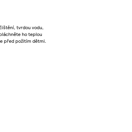
čištění, tvrdou vodu,
opláchněte ho teplou
ce před požitím dětmi.