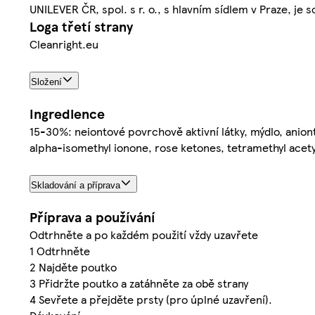
UNILEVER ČR, spol. s r. o., s hlavním sídlem v Praze, je
Loga třetí strany
Cleanright.eu
Složení
Ingredience
15-30%: neiontové povrchově aktivní látky, mýdlo, anion
alpha-isomethyl ionone, rose ketones, tetramethyl ace
Skladování a příprava
Příprava a používání
Odtrhněte a po každém použití vždy uzavřete
1 Odtrhněte
2 Najděte poutko
3 Přidržte poutko a zatáhněte za obě strany
4 Sevřete a přejděte prsty (pro úplné uzavření).