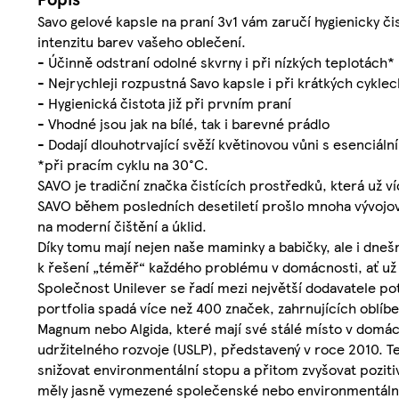
Savo gelové kapsle na praní 3v1 vám zaručí hygienicky čis
intenzitu barev vašeho oblečení.
- Účinně odstraní odolné skvrny i při nízkých teplotách*
- Nejrychleji rozpustná Savo kapsle i při krátkých cykle
- Hygienická čistota již při prvním praní
- Vhodné jsou jak na bílé, tak i barevné prádlo
- Dodají dlouhotrvající svěží květinovou vůni s esenciální
*při pracím cyklu na 30°C.
SAVO je tradiční značka čistících prostředků, která už v
SAVO během posledních desetiletí prošlo mnoha vývojov
na moderní čištění a úklid.
Díky tomu mají nejen naše maminky a babičky, ale i dneš
k řešení „téměř“ každého problému v domácnosti, ať už 
Společnost Unilever se řadí mezi největší dodavatele po
portfolia spadá více než 400 značek, zahrnujících oblíb
Magnum nebo Algida, které mají své stálé místo v domá
udržitelného rozvoje (USLP), představený v roce 2010. Te
snižovat environmentální stopu a přitom zvyšovat pozitiv
měly jasně vymezené společenské nebo environmentální p