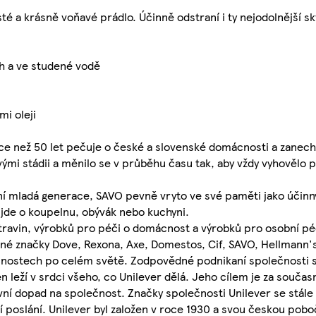
té a krásně voňavé prádlo. Účinně odstraní i ty nejodolnější sk
ch a ve studené vodě
mi oleji
íce než 50 let pečuje o české a slovenské domácnosti a zanechá
ými stádii a měnilo se v průběhu času tak, aby vždy vyhověl
ní mladá generace, SAVO pevně vryto ve své paměti jako účinný
jde o koupelnu, obývák nebo kuchyni.
travin, výrobků pro péči o domácnost a výrobků pro osobní péč
ené značky Dove, Rexona, Axe, Domestos, Cif, SAVO, Hellmann's
cnostech po celém světě. Zodpovědné podnikaní společnosti s
n leží v srdci všeho, co Unilever dělá. Jeho cílem je za souča
ní dopad na společnost. Značky společnosti Unilever se stále 
oslání. Unilever byl založen v roce 1930 a svou českou pobočk