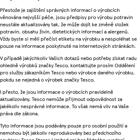
Přestože je zajištění správných informací o výrobcích
věnována nejvyšší péče, jsou předpisy pro výrobu potravin
neustále aktualizovány tak, že může dojít ke změně složek
potravin, obsahu živin, dietetických informací a alergenů.
Vždy byste si měli přečíst etiketu na výrobku a nespoléhat se
pouze na informace poskytnuté na internetových stránkách.
V případě jakýchkoliv Vašich dotazů nebo potřeby získat radu
ohledně výrobků značky Tesco, kontaktujte prosím Oddělení
pro služby zákazníkům Tesco nebo výrobce daného výrobku,
pokdu se nejedná o výrobek značky Tesco.
I přesto, že jsou informace o výrobcích pravidelně
aktualizovány, Tesco nemůže přijmout odpovědnost za
jakékoliv nesprávné informace. To však nemá vliv na Vaše
práva dle zákona.
Tyto informace jsou podávány pouze pro osobní použití a
nemohou být jakkoliv reprodukovány bez předchozího
souhlasu Tesco Stores Limited ani bez řádného uvedení