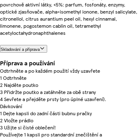
povrchově aktivní látky, <5%: parfum, fosfonáty, enzymy,
optické zjasňovače, alpha-isomethyl ionone, benzyl salicylate,
citronellol, citrus aurantium peel oil, hexyl cinnamal,
limonene, pogostemon cablin oil, tetramethyl
acetyloctahydronaphthalenes
Skladování a příprava
Příprava a používání
Odtrhněte a po každém použití vždy uzavřete
1 Odtrhněte
2 Najděte poutko
3 Přidržte poutko a zatáhněte za obě strany
4 Sevřete a přejděte prsty (pro úplné uzavření).
Dávkování
1 Dejte kapsli do zadní části bubnu pračky
2 Vložte prádlo
3 Užijte si čisté oblečení!
Používejte 1 kapsli pro standardní znečištění a