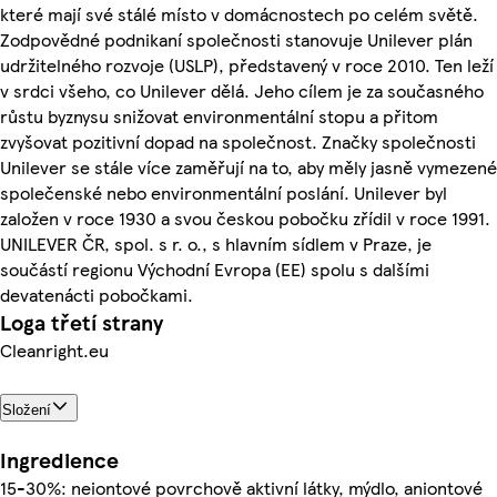
které mají své stálé místo v domácnostech po celém světě.
Zodpovědné podnikaní společnosti stanovuje Unilever plán
udržitelného rozvoje (USLP), představený v roce 2010. Ten leží
v srdci všeho, co Unilever dělá. Jeho cílem je za současného
růstu byznysu snižovat environmentální stopu a přitom
zvyšovat pozitivní dopad na společnost. Značky společnosti
Unilever se stále více zaměřují na to, aby měly jasně vymezené
společenské nebo environmentální poslání. Unilever byl
založen v roce 1930 a svou českou pobočku zřídil v roce 1991.
UNILEVER ČR, spol. s r. o., s hlavním sídlem v Praze, je
součástí regionu Východní Evropa (EE) spolu s dalšími
devatenácti pobočkami.
Loga třetí strany
Cleanright.eu
Složení
Ingredience
15-30%: neiontové povrchově aktivní látky, mýdlo, aniontové