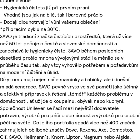
studené vodě
- Hygienická čistota již při prvním praní
- Vhodné jsou jak na bílé, tak i barevné prádlo
- Dodají dlouhotrvající vůni vašemu oblečení
*při pracím cyklu na 30°C.
SAVO je tradiční značka čistících prostředků, která už více
než 50 let pečuje o české a slovenské domácnosti a
zanechává je hygienicky čisté. SAVO během posledních
desetiletí prošlo mnoha vývojovými stádii a měnilo se v
průběhu času tak, aby vždy vyhovělo potřebám a požadavkům
na moderní čištění a úklid.
Díky tomu mají nejen naše maminky a babičky, ale i dnešní
mladá generace, SAVO pevně vryto ve své paměti jako účinný
a efektivní přípravek k řešení „téměř“ každého problému v
domácnosti, ať už jde o koupelnu, obývák nebo kuchyni.
Společnost Unilever se řadí mezi největší dodavatele
potravin, výrobků pro péči o domácnost a výrobků pro osobní
péči na světě. Do jejího portfolia spadá více než 400 značek,
zahrnujících oblíbené značky Dove, Rexona, Axe, Domestos,
Cif, SAVO, Hellmann's, Knorr, Lipton, Magnum nebo Algida,