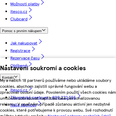
Možnosti platby
itesco.cz
Clubcard
Pomoc s prvním nákupem
Jak nakupovat
Registrace
Rezervace času
Oblíbené
Nastavení soukromí a cookies
Kontakt
My a našich 18 partnerů používáme nebo ukládáme soubory
cookies, abychom zajistili správné fungování webu a
itesco.cz
zpracovali osobní údaje. Povolením použití všech cookies nám
Zákaznické centrum - 800 222 555
umožníte zobrazovat například také personalizovanou
reklamu. V opačném případě zůstanou aktivní jen nezbytné
Naše obchody
cookies, které potřebujeme k provozu webu. Své rozhodnutí
můžete kdykoliv změnit v
Nastavení ochrany osobních údajů