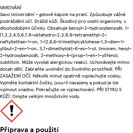
VAROVÁNÍ
Savo Univerzální - gelové kapsle na praní. Způsobuje vážné
podráždění očí. Dráždí kůži. Škodlivý pro vodní organismy, s
dlouhodobými účinky. Obsahuje benzyl-2-hydroxybenzoát, 1-
(1,2,3,4,5,6,7,8-oktahydro-2,3,8,8-tetramethyl-2-
naftyl)ethan-1-on, 1-(2,6,6-trimethylcyklohexa-1,3-dien-1-
yl)but-2-en-1-on, 3,7-dimethylokt-6-en-1-ol, limonen, hexyl-
2-hydroxybenzoát, 2-methoxy-4-(prop-1-en-1-yl)fenol,
subtilisin. Může vyvolat alergickou reakci. Uchovávejte mimo
dosah dětí. Zabraňte uvolnění do životního prostředí. PŘI
ZASAŽENÍ OČÍ: Několik minut opatrně vyplachujte vodou.
Vyjměte kontaktní čočky, jsou-li nasazeny a pokud je lze
vyjmout snadno. Pokračujte ve vyplachování. PŘI STYKU S
KŮŽÍ: Omyjte velkým množstvím vody.
Příprava a použití