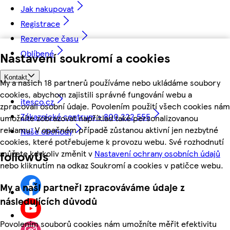
Jak nakupovat
Registrace
Rezervace času
Oblíbené
Nastavení soukromí a cookies
Kontakt
My a našich 18 partnerů používáme nebo ukládáme soubory
cookies, abychom zajistili správné fungování webu a
itesco.cz
zpracovali osobní údaje. Povolením použití všech cookies nám
Zákaznické centrum - 800 222 555
umožníte zobrazovat například také personalizovanou
reklamu. V opačném případě zůstanou aktivní jen nezbytné
Naše obchody
cookies, které potřebujeme k provozu webu. Své rozhodnutí
můžete kdykoliv změnit v
Nastavení ochrany osobních údajů
followUs
nebo kliknutím na odkaz Soukromí a cookies v patičce webu.
My a naši partneři zpracováváme údaje z
následujících důvodů
Povolením souborů cookies nám umožníte měřit efektivitu