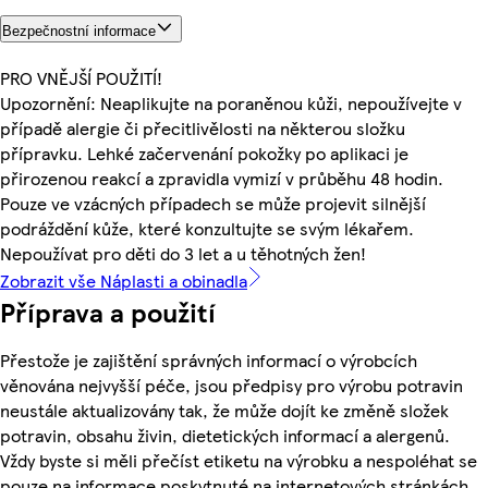
Bezpečnostní informace
PRO VNĚJŠÍ POUŽITÍ!
Upozornění: Neaplikujte na poraněnou kůži, nepoužívejte v
případě alergie či přecitlivělosti na některou složku
přípravku. Lehké začervenání pokožky po aplikaci je
přirozenou reakcí a zpravidla vymizí v průběhu 48 hodin.
Pouze ve vzácných případech se může projevit silnější
podráždění kůže, které konzultujte se svým lékařem.
Nepoužívat pro děti do 3 let a u těhotných žen!
Zobrazit vše Náplasti a obinadla
Příprava a použití
Přestože je zajištění správných informací o výrobcích
věnována nejvyšší péče, jsou předpisy pro výrobu potravin
neustále aktualizovány tak, že může dojít ke změně složek
potravin, obsahu živin, dietetických informací a alergenů.
Vždy byste si měli přečíst etiketu na výrobku a nespoléhat se
pouze na informace poskytnuté na internetových stránkách.