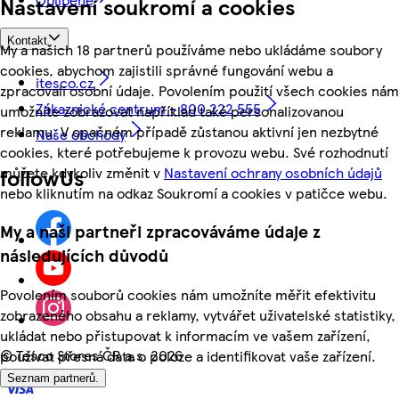
Nastavení soukromí a cookies
Kontakt
My a našich 18 partnerů používáme nebo ukládáme soubory
cookies, abychom zajistili správné fungování webu a
itesco.cz
zpracovali osobní údaje. Povolením použití všech cookies nám
Zákaznické centrum - 800 222 555
umožníte zobrazovat například také personalizovanou
reklamu. V opačném případě zůstanou aktivní jen nezbytné
Naše obchody
cookies, které potřebujeme k provozu webu. Své rozhodnutí
můžete kdykoliv změnit v
Nastavení ochrany osobních údajů
followUs
nebo kliknutím na odkaz Soukromí a cookies v patičce webu.
My a naši partneři zpracováváme údaje z
následujících důvodů
Povolením souborů cookies nám umožníte měřit efektivitu
zobrazeného obsahu a reklamy, vytvářet uživatelské statistiky,
ukládat nebo přistupovat k informacím ve vašem zařízení,
©
Tesco Stores ČR a.s. 2026
používat přesná data o poloze a identifikovat vaše zařízení.
Seznam partnerů.