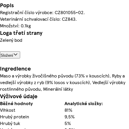
Popis
Registrační číslo výrobce: CZ801055-02.
Veterinární schvalovací číslo: CZ843.
Množství: 0.1kg
Loga třetí strany
Zelený bod
Složení
Ingredience
Maso a výrobky živočišného původu (73% v kouscích), Ryby a
vedlejší výrobky z ryb (9% losos v kouscích), Vedlejší výrobky
rostlinného původu, Minerální látky
Výživové údaje
Běžné hodnoty
Analytické složky:
Vlhkost
81%
Hrubý protein
9,5%
Hrubý tuk
5%