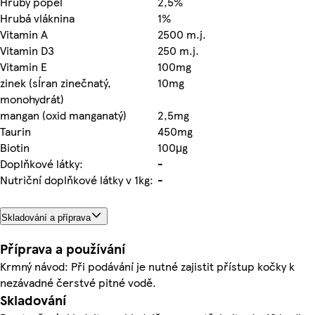
Hrubý popel
2,5%
Hrubá vláknina
1%
Vitamin A
2500 m.j.
Vitamin D3
250 m.j.
Vitamin E
100mg
zinek (sÍran zinečnatý,
10mg
monohydrát)
mangan (oxid manganatý)
2,5mg
Taurin
450mg
Biotin
100μg
Doplňkové látky:
-
Nutriční doplňkové látky v 1kg:
-
Skladování a příprava
Příprava a používání
Krmný návod: Při podávání je nutné zajistit přístup kočky k
nezávadné čerstvé pitné vodě.
Skladování