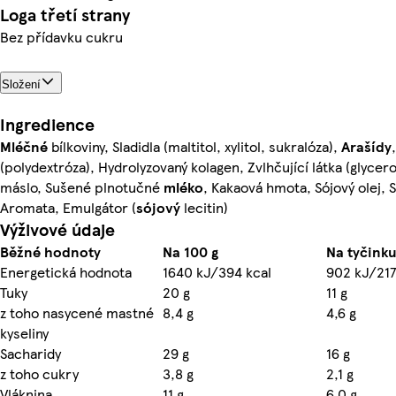
Loga třetí strany
Bez přídavku cukru
Složení
Ingredience
Mléčné
bílkoviny, Sladidla (maltitol, xylitol, sukralóza),
Arašídy
(polydextróza), Hydrolyzovaný kolagen, Zvlhčující látka (glycer
máslo, Sušené plnotučné
mléko
, Kakaová hmota, Sójový olej, S
Aromata, Emulgátor (
sójový
lecitin)
Výživové údaje
Běžné hodnoty
Na 100 g
Na tyčinku
Energetická hodnota
1640 kJ/394 kcal
902 kJ/217
Tuky
20 g
11 g
z toho nasycené mastné
8,4 g
4,6 g
kyseliny
Sacharidy
29 g
16 g
z toho cukry
3,8 g
2,1 g
Vláknina
11 g
6,0 g