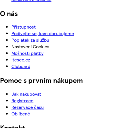
O nás
Přístupnost
Podívejte se, kam doručujeme
Poplatek za službu
Nastavení Cookies
Možnosti platby
itesco.cz
Clubcard
Pomoc s prvním nákupem
Jak nakupovat
Registrace
Rezervace času
Oblíbené
Kontakt