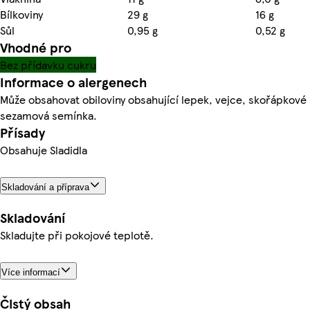
Bílkoviny
29 g
16 g
Sůl
0,95 g
0,52 g
Vhodné pro
Bez přídavku cukru
Informace o alergenech
Může obsahovat obiloviny obsahující lepek, vejce, skořápkové 
sezamová semínka.
Přísady
Obsahuje Sladidla
Skladování a příprava
Skladování
Skladujte při pokojové teplotě.
Více informací
Čistý obsah