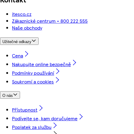
itesco.cz
Zákaznické centrum - 800 222 555
Naše obchody
Užitečné odkazy
Cena
Nakupujte online bezpečně
Podmínky používání
Soukromí a cookies
O nás
Přístupnost
Podívejte se, kam doručujeme
Poplatek za službu