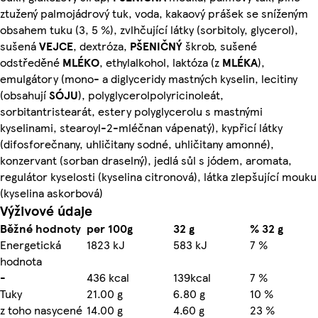
ztužený palmojádrový tuk, voda, kakaový prášek se sníženým
obsahem tuku (3, 5 %), zvlhčující látky (sorbitoly, glycerol),
sušená
VEJCE
, dextróza,
PŠENIČNÝ
škrob, sušené
odstředěné
MLÉKO
, ethylalkohol, laktóza (z
MLÉKA
),
emulgátory (mono- a diglyceridy mastných kyselin, lecitiny
(obsahují
SÓJU
), polyglycerolpolyricinoleát,
sorbitantristearát, estery polyglycerolu s mastnými
kyselinami, stearoyl-2-mléčnan vápenatý), kypřicí látky
(difosforečnany, uhličitany sodné, uhličitany amonné),
konzervant (sorban draselný), jedlá sůl s jódem, aromata,
regulátor kyselosti (kyselina citronová), látka zlepšující mouku
(kyselina askorbová)
Výživové údaje
Běžné hodnoty
per 100g
32 g
% 32 g
Energetická
1823 kJ
583 kJ
7 %
hodnota
-
436 kcal
139kcal
7 %
Tuky
21.00 g
6.80 g
10 %
z toho nasycené
14.00 g
4.60 g
23 %