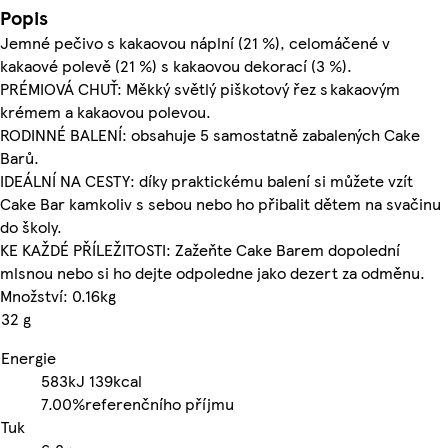
Popis
Jemné pečivo s kakaovou náplní (21 %), celomáčené v
kakaové polevě (21 %) s kakaovou dekorací (3 %).
PRÉMIOVÁ CHUŤ: Měkký světlý piškotový řez s kakaovým
krémem a kakaovou polevou.
RODINNÉ BALENÍ: obsahuje 5 samostatně zabalených Cake
Barů.
IDEÁLNÍ NA CESTY: díky praktickému balení si můžete vzít
Cake Bar kamkoliv s sebou nebo ho přibalit dětem na svačinu
do školy.
KE KAŽDÉ PŘÍLEŽITOSTI: Zažeňte Cake Barem dopolední
mlsnou nebo si ho dejte odpoledne jako dezert za odměnu.
Množství: 0.16kg
32 g
Energie
583kJ
139kcal
7.00%
referenčního příjmu
Tuk