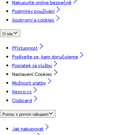
Nakupujte online bezpečně
Podmínky používání
Soukromí a cookies
O nás
Přístupnost
Podívejte se, kam doručujeme
Poplatek za službu
Nastavení Cookies
Možnosti platby
itesco.cz
Clubcard
Pomoc s prvním nákupem
Jak nakupovat