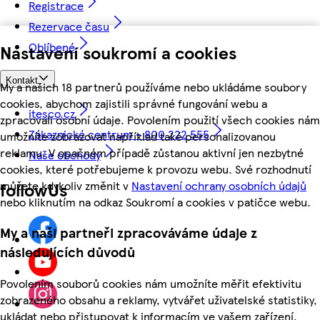
Registrace
Rezervace času
Oblíbené
Nastavení soukromí a cookies
Kontakt
My a našich 18 partnerů používáme nebo ukládáme soubory
cookies, abychom zajistili správné fungování webu a
itesco.cz
zpracovali osobní údaje. Povolením použití všech cookies nám
Zákaznické centrum - 800 222 555
umožníte zobrazovat například také personalizovanou
reklamu. V opačném případě zůstanou aktivní jen nezbytné
Naše obchody
cookies, které potřebujeme k provozu webu. Své rozhodnutí
můžete kdykoliv změnit v
Nastavení ochrany osobních údajů
followUs
nebo kliknutím na odkaz Soukromí a cookies v patičce webu.
My a naši partneři zpracováváme údaje z
následujících důvodů
Povolením souborů cookies nám umožníte měřit efektivitu
zobrazeného obsahu a reklamy, vytvářet uživatelské statistiky,
ukládat nebo přistupovat k informacím ve vašem zařízení,