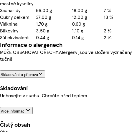
mastné kyseliny
Sacharidy
56.00 g
18.00 g
7 %
Cukry celkem
37.00 g
12.00 g
13 %
Vláknina
1.70 g
0.60 g
Bílkoviny
3.50 g
1.10 g
2 %
Sůl ekvivalent
0.44 g
0.14 g
2 %
Informace o alergenech
MŮŽE OBSAHOVAT OŘECHY.Alergeny jsou ve složení vyznačeny
tučně
Skladování a příprava
Skladování
Uchovejte v suchu. Chraňte před teplem.
Více informací
Čistý obsah
0kg