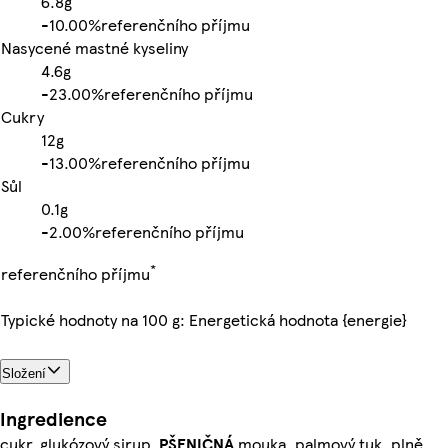
6.8g
-
10.00%
referenčního příjmu
Nasycené mastné kyseliny
4.6g
-
23.00%
referenčního příjmu
Cukry
12g
-
13.00%
referenčního příjmu
Sůl
0.1g
-
2.00%
referenčního příjmu
*
referenčního příjmu
Typické hodnoty na 100 g: Energetická hodnota {energie}
Složení
Ingredience
cukr, glukózový sirup,
PŠENIČNÁ
mouka, palmový tuk, plně