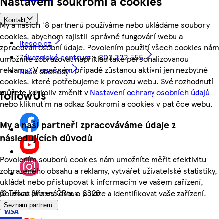
Nastavení soukromí a cookies
Kontakt
My a našich 18 partnerů používáme nebo ukládáme soubory
cookies, abychom zajistili správné fungování webu a
itesco.cz
zpracovali osobní údaje. Povolením použití všech cookies nám
Zákaznické centrum - 800 222 555
umožníte zobrazovat například také personalizovanou
reklamu. V opačném případě zůstanou aktivní jen nezbytné
Naše obchody
cookies, které potřebujeme k provozu webu. Své rozhodnutí
můžete kdykoliv změnit v
Nastavení ochrany osobních údajů
followUs
nebo kliknutím na odkaz Soukromí a cookies v patičce webu.
My a naši partneři zpracováváme údaje z
následujících důvodů
Povolením souborů cookies nám umožníte měřit efektivitu
zobrazeného obsahu a reklamy, vytvářet uživatelské statistiky,
ukládat nebo přistupovat k informacím ve vašem zařízení,
©
Tesco Stores ČR a.s. 2026
používat přesná data o poloze a identifikovat vaše zařízení.
Seznam partnerů.