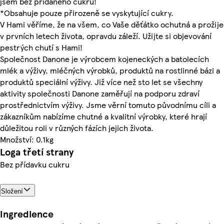
jsem bez přidaného cukru!
*Obsahuje pouze přirozeně se vyskytující cukry.
V Hami věříme, že na všem, co Vaše děťátko ochutná a prožije
v prvních letech života, opravdu záleží. Užijte si objevování
pestrých chutí s Hami!
Společnost Danone je výrobcem kojeneckých a batolecích
mlék a výživy, mléčných výrobků, produktů na rostlinné bázi a
produktů speciální výživy. Již více než sto let se všechny
aktivity společnosti Danone zaměřují na podporu zdraví
prostřednictvím výživy. Jsme věrní tomuto původnímu cíli a
zákazníkům nabízíme chutné a kvalitní výrobky, které hrají
důležitou roli v různých fázích jejich života.
Množství: 0.1kg
Loga třetí strany
Bez přídavku cukru
Složení
Ingredience