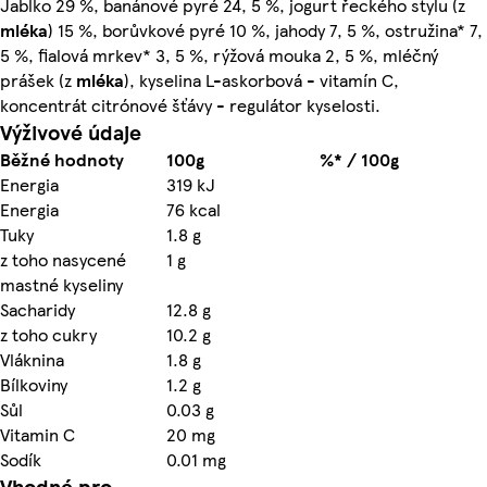
Jablko 29 %, banánové pyré 24, 5 %, jogurt řeckého stylu (z
mléka
) 15 %, borůvkové pyré 10 %, jahody 7, 5 %, ostružina* 7,
5 %, fialová mrkev* 3, 5 %, rýžová mouka 2, 5 %, mléčný
prášek (z
mléka
), kyselina L-askorbová - vitamín C,
koncentrát citrónové šťávy - regulátor kyselosti.
Výživové údaje
Běžné hodnoty
100g
%* / 100g
Energia
319 kJ
Energia
76 kcal
Tuky
1.8 g
z toho nasycené
1 g
mastné kyseliny
Sacharidy
12.8 g
z toho cukry
10.2 g
Vláknina
1.8 g
Bílkoviny
1.2 g
Sůl
0.03 g
Vitamin C
20 mg
Sodík
0.01 mg
Vhodné pro