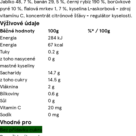
Jablko 48, 7 %, banán 29, 5 %, černý rybíz 190 %, borůvkové
pyré 10 %, fialová mrkev 1, 7 %, kyselina L-askorbová - zdroj
vitamínu C, koncentrát citrónové šťávy - regulátor kyselosti.
Výživové údaje
Běžné hodnoty
100g
%* / 100g
Energia
284 kJ
Energia
67 kcal
Tuky
0.2 g
z toho nasycené
0 g
mastné kyseliny
Sacharidy
14.7 g
z toho cukry
14.5 g
Vláknina
2 g
Bílkoviny
0.6 g
Sůl
0 g
Vitamin C
20 mg
Sodík
0 mg
Vhodné pro
Bez přídavku cukru