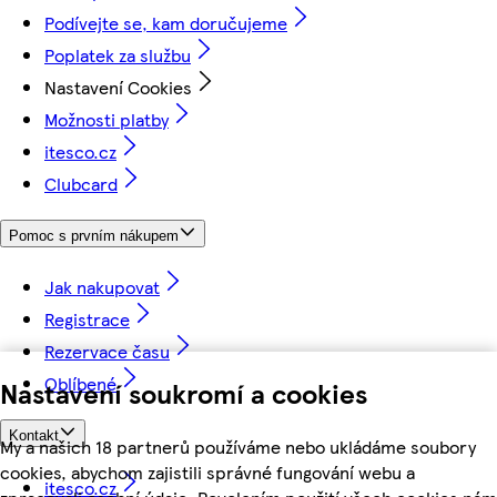
Podívejte se, kam doručujeme
Poplatek za službu
Nastavení Cookies
Možnosti platby
itesco.cz
Clubcard
Pomoc s prvním nákupem
Jak nakupovat
Registrace
Rezervace času
Oblíbené
Nastavení soukromí a cookies
Kontakt
My a našich 18 partnerů používáme nebo ukládáme soubory
cookies, abychom zajistili správné fungování webu a
itesco.cz