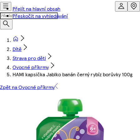
Přejít na hlavní obsah
Přeskočit na vyhledávání
Dítě
Strava pro děti
Ovocné příkrmy
HAMI kapsička Jablko banán černý rybíz borůvky 100g
Zpět na Ovocné příkrmy