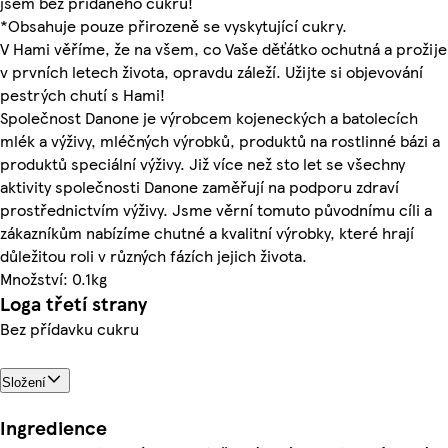
jsem bez přidaného cukru!
*Obsahuje pouze přirozeně se vyskytující cukry.
V Hami věříme, že na všem, co Vaše děťátko ochutná a prožije
v prvních letech života, opravdu záleží. Užijte si objevování
pestrých chutí s Hami!
Společnost Danone je výrobcem kojeneckých a batolecích
mlék a výživy, mléčných výrobků, produktů na rostlinné bázi a
produktů speciální výživy. Již více než sto let se všechny
aktivity společnosti Danone zaměřují na podporu zdraví
prostřednictvím výživy. Jsme věrní tomuto původnímu cíli a
zákazníkům nabízíme chutné a kvalitní výrobky, které hrají
důležitou roli v různých fázích jejich života.
Množství: 0.1kg
Loga třetí strany
Bez přídavku cukru
Složení
Ingredience