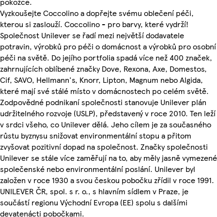
pokožce.
Vyzkoušejte Coccolino a dopřejte svému oblečení péči,
kterou si zaslouží. Coccolino - pro barvy, které vydrží!
Společnost Unilever se řadí mezi největší dodavatele
potravin, výrobků pro péči o domácnost a výrobků pro osobní
péči na světě. Do jejího portfolia spadá více než 400 značek,
zahrnujících oblíbené značky Dove, Rexona, Axe, Domestos,
Cif, SAVO, Hellmann's, Knorr, Lipton, Magnum nebo Algida,
které mají své stálé místo v domácnostech po celém světě.
Zodpovědné podnikaní společnosti stanovuje Unilever plán
udržitelného rozvoje (USLP), představený v roce 2010. Ten leží
v srdci všeho, co Unilever dělá. Jeho cílem je za současného
růstu byznysu snižovat environmentální stopu a přitom
zvyšovat pozitivní dopad na společnost. Značky společnosti
Unilever se stále více zaměřují na to, aby měly jasně vymezené
společenské nebo environmentální poslání. Unilever byl
založen v roce 1930 a svou českou pobočku zřídil v roce 1991.
UNILEVER ČR, spol. s r. o., s hlavním sídlem v Praze, je
součástí regionu Východní Evropa (EE) spolu s dalšími
devatenácti pobočkami.