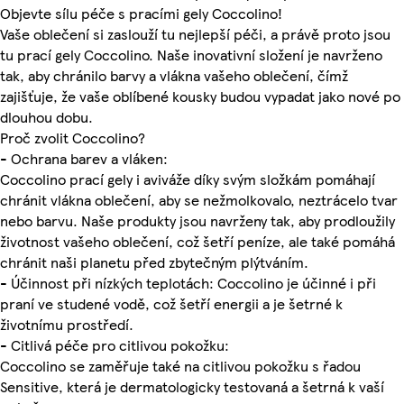
Objevte sílu péče s pracími gely Coccolino!
Vaše oblečení si zaslouží tu nejlepší péči, a právě proto jsou
tu prací gely Coccolino. Naše inovativní složení je navrženo
tak, aby chránilo barvy a vlákna vašeho oblečení, čímž
zajišťuje, že vaše oblíbené kousky budou vypadat jako nové po
dlouhou dobu.
Proč zvolit Coccolino?
- Ochrana barev a vláken:
Coccolino prací gely i aviváže díky svým složkám pomáhají
chránit vlákna oblečení, aby se nežmolkovalo, neztrácelo tvar
nebo barvu. Naše produkty jsou navrženy tak, aby prodloužily
životnost vašeho oblečení, což šetří peníze, ale také pomáhá
chránit naši planetu před zbytečným plýtváním.
- Účinnost při nízkých teplotách: Coccolino je účinné i při
praní ve studené vodě, což šetří energii a je šetrné k
životnímu prostředí.
- Citlivá péče pro citlivou pokožku:
Coccolino se zaměřuje také na citlivou pokožku s řadou
Sensitive, která je dermatologicky testovaná a šetrná k vaší