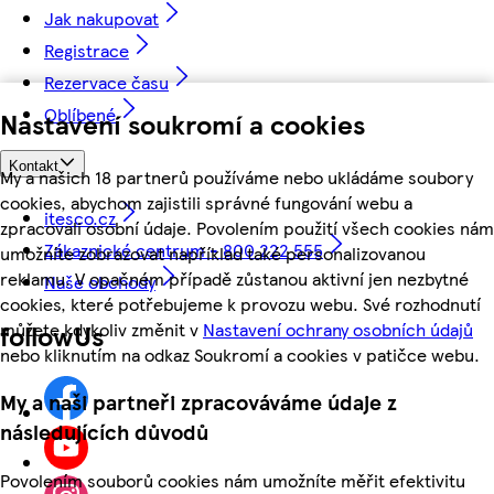
Jak nakupovat
Registrace
Rezervace času
Oblíbené
Nastavení soukromí a cookies
Kontakt
My a našich 18 partnerů používáme nebo ukládáme soubory
cookies, abychom zajistili správné fungování webu a
itesco.cz
zpracovali osobní údaje. Povolením použití všech cookies nám
Zákaznické centrum - 800 222 555
umožníte zobrazovat například také personalizovanou
reklamu. V opačném případě zůstanou aktivní jen nezbytné
Naše obchody
cookies, které potřebujeme k provozu webu. Své rozhodnutí
můžete kdykoliv změnit v
Nastavení ochrany osobních údajů
followUs
nebo kliknutím na odkaz Soukromí a cookies v patičce webu.
My a naši partneři zpracováváme údaje z
následujících důvodů
Povolením souborů cookies nám umožníte měřit efektivitu