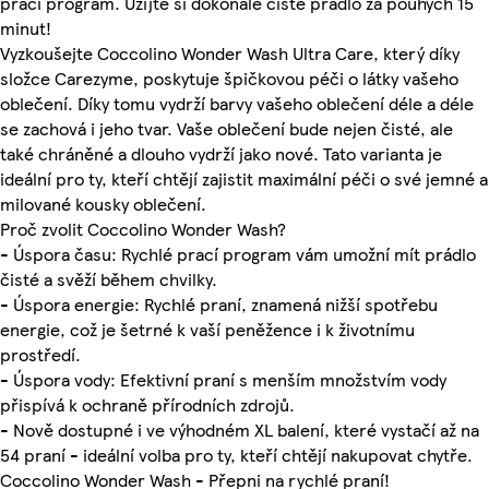
prací program. Užijte si dokonale čisté prádlo za pouhých 15
minut!
Vyzkoušejte Coccolino Wonder Wash Ultra Care, který díky
složce Carezyme, poskytuje špičkovou péči o látky vašeho
oblečení. Díky tomu vydrží barvy vašeho oblečení déle a déle
se zachová i jeho tvar. Vaše oblečení bude nejen čisté, ale
také chráněné a dlouho vydrží jako nové. Tato varianta je
ideální pro ty, kteří chtějí zajistit maximální péči o své jemné a
milované kousky oblečení.
Proč zvolit Coccolino Wonder Wash?
- Úspora času: Rychlé prací program vám umožní mít prádlo
čisté a svěží během chvilky.
- Úspora energie: Rychlé praní, znamená nižší spotřebu
energie, což je šetrné k vaší peněžence i k životnímu
prostředí.
- Úspora vody: Efektivní praní s menším množstvím vody
přispívá k ochraně přírodních zdrojů.
- Nově dostupné i ve výhodném XL balení, které vystačí až na
54 praní - ideální volba pro ty, kteří chtějí nakupovat chytře.
Coccolino Wonder Wash - Přepni na rychlé praní!