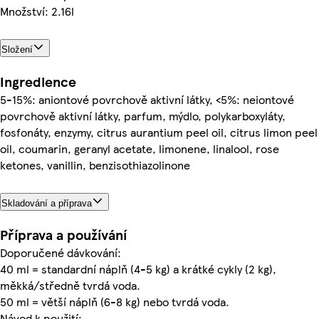
Množství: 2.16l
Složení
Ingredience
5-15%: aniontové povrchově aktivní látky, <5%: neiontové
povrchově aktivní látky, parfum, mýdlo, polykarboxyláty,
fosfonáty, enzymy, citrus aurantium peel oil, citrus limon peel
oil, coumarin, geranyl acetate, limonene, linalool, rose
ketones, vanillin, benzisothiazolinone
Skladování a příprava
Příprava a používání
Doporučené dávkování:
40 ml = standardní náplň (4-5 kg) a krátké cykly (2 kg),
měkká/středně tvrdá voda.
50 ml = větší náplň (6-8 kg) nebo tvrdá voda.
Návod k použití: