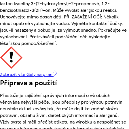
lakton kyseliny 3-(2-hydroxyfenyl)-2-propenové, 1,2-
benzisothiazol-3(2H)-on. Může vyvolat alergickou reakci.
Uchovávejte mimo dosah dětí. PŘI ZASAŽENÍ OČÍ: Několik
minut opatrně vyplachujte vodou. Vyjměte kontaktní čočky,
jsou-li nasazeny a pokud je lze vyjmout snadno. Pokračujte ve
vyplachování. Přetrvává-li podráždění očí: Vyhledejte
lékařskou pomoc/ošetření.
Zobrazit vše Gely na praní
Příprava a použití
Přestože je zajištění správných informací o výrobcích
věnována nejvyšší péče, jsou předpisy pro výrobu potravin
neustále aktualizovány tak, že může dojít ke změně složek
potravin, obsahu živin, dietetických informací a alergenů.
Vždy byste si měli přečíst etiketu na výrobku a nespoléhat se
pouze na informace poskytnuté na internetových stránkách.