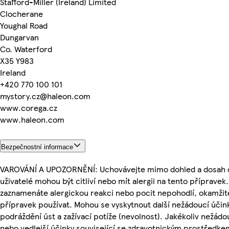
Stafford-Miller (Ireland) Limited
Clocherane
Youghal Road
Dungarvan
Co. Waterford
X35 Y983
Ireland
+420 770 100 101
mystory.cz@haleon.com
www.corega.cz
www.haleon.com
Bezpečnostní informace
VAROVÁNÍ A UPOZORNĚNÍ: Uchovávejte mimo dohled a dosah d
uživatelé mohou být citliví nebo mít alergii na tento přípravek
zaznamenáte alergickou reakci nebo pocit nepohodlí, okamžit
přípravek používat. Mohou se vyskytnout další nežádoucí účink
podráždění úst a zažívací potíže (nevolnost). Jakékoliv nežádo
nebo vedlejší účinky související se zdravotnickým prostředke