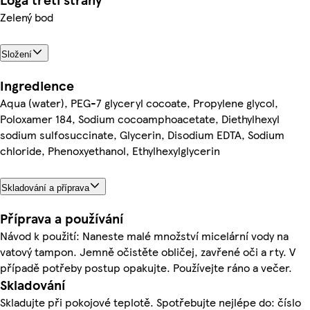
Zelený bod
Složení
Ingredience
Aqua (water), PEG-7 glyceryl cocoate, Propylene glycol,
Poloxamer 184, Sodium cocoamphoacetate, Diethylhexyl
sodium sulfosuccinate, Glycerin, Disodium EDTA, Sodium
chloride, Phenoxyethanol, Ethylhexylglycerin
Skladování a příprava
Příprava a používání
Návod k použití: Naneste malé množství micelární vody na
vatový tampon. Jemně očistěte obličej, zavřené oči a rty. V
případě potřeby postup opakujte. Používejte ráno a večer.
Skladování
Skladujte při pokojové teplotě. Spotřebujte nejlépe do: číslo