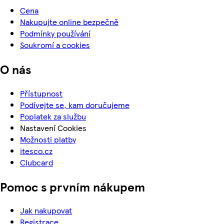
Cena
Nakupujte online bezpečně
Podmínky používání
Soukromí a cookies
O nás
Přístupnost
Podívejte se, kam doručujeme
Poplatek za službu
Nastavení Cookies
Možnosti platby
itesco.cz
Clubcard
Pomoc s prvním nákupem
Jak nakupovat
Registrace