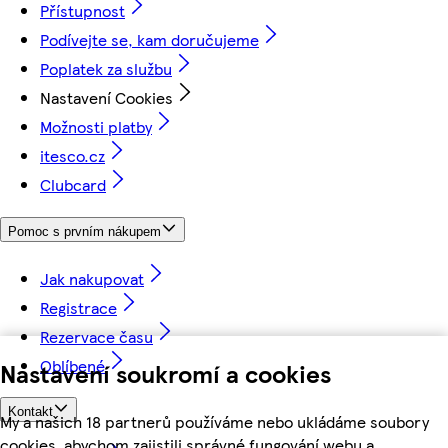
Přístupnost
Podívejte se, kam doručujeme
Poplatek za službu
Nastavení Cookies
Možnosti platby
itesco.cz
Clubcard
Pomoc s prvním nákupem
Jak nakupovat
Registrace
Rezervace času
Oblíbené
Nastavení soukromí a cookies
Kontakt
My a našich 18 partnerů používáme nebo ukládáme soubory
cookies, abychom zajistili správné fungování webu a