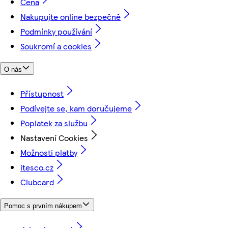
Cena
Nakupujte online bezpečně
Podmínky používání
Soukromí a cookies
O nás
Přístupnost
Podívejte se, kam doručujeme
Poplatek za službu
Nastavení Cookies
Možnosti platby
itesco.cz
Clubcard
Pomoc s prvním nákupem