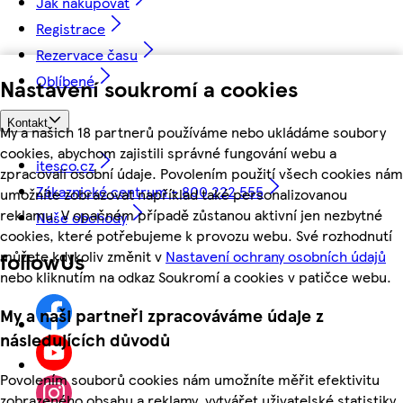
Jak nakupovat
Registrace
Rezervace času
Oblíbené
Nastavení soukromí a cookies
Kontakt
My a našich 18 partnerů používáme nebo ukládáme soubory
cookies, abychom zajistili správné fungování webu a
itesco.cz
zpracovali osobní údaje. Povolením použití všech cookies nám
Zákaznické centrum - 800 222 555
umožníte zobrazovat například také personalizovanou
reklamu. V opačném případě zůstanou aktivní jen nezbytné
Naše obchody
cookies, které potřebujeme k provozu webu. Své rozhodnutí
můžete kdykoliv změnit v
Nastavení ochrany osobních údajů
followUs
nebo kliknutím na odkaz Soukromí a cookies v patičce webu.
My a naši partneři zpracováváme údaje z
následujících důvodů
Povolením souborů cookies nám umožníte měřit efektivitu
zobrazeného obsahu a reklamy, vytvářet uživatelské statistiky,