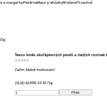
e a margaríny
Pekárna
Maso a lahůdky
Mražené
Trvanlivé
60g
Tesco Směs skořápkových plodů a zlatých rozinek 
Zatím žádné hodnocení
498,33 Kč/kg
29,90 Kč
Přidat