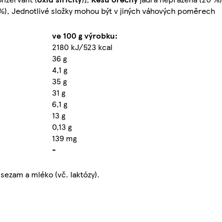
%), Jednotlivé složky mohou být v jiných váhových poměrech
ve 100 g výrobku:
2180 kJ/523 kcal
36 g
4,1 g
35 g
31 g
6,1 g
13 g
0,13 g
139 mg
-
sezam a mléko (vč. laktózy).