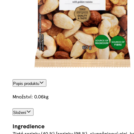
Popis produktu
Množství: 0.06kg
Složení
Ingredience
Zlaté rozinky (40 %) [rozinky (98 %), slunečnicový olej, k