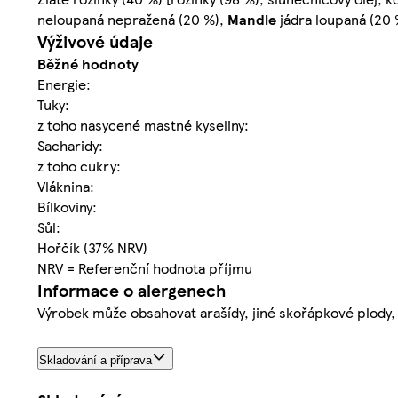
neloupaná nepražená (20 %),
Mandle
jádra loupaná (20 
Výživové údaje
Běžné hodnoty
Energie:
Tuky:
z toho nasycené mastné kyseliny:
Sacharidy:
z toho cukry:
Vláknina:
Bílkoviny:
Sůl:
Hořčík (37% NRV)
NRV = Referenční hodnota příjmu
Informace o alergenech
Výrobek může obsahovat arašídy, jiné skořápkové plody, 
Skladování a příprava