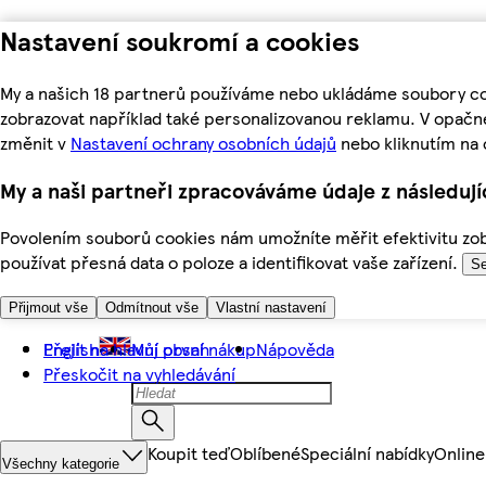
Nastavení soukromí a cookies
My a našich 18 partnerů používáme nebo ukládáme soubory coo
zobrazovat například také personalizovanou reklamu. V opačn
změnit v
Nastavení ochrany osobních údajů
nebo kliknutím na 
My a naši partneři zpracováváme údaje z následuj
Povolením souborů cookies nám umožníte měřit efektivitu zobr
používat přesná data o poloze a identifikovat vaše zařízení.
Se
Přijmout vše
Odmítnout vše
Vlastní nastavení
Přejít na hlavní obsah
English
Můj první nákup
Nápověda
Přeskočit na vyhledávání
Koupit teď
Oblíbené
Speciální nabídky
Online
Všechny kategorie