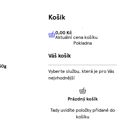
Košík
0,00 Kč
Aktuální cena košíku
0,00 Kč
Aktuální cena košíku
Pokladna
Váš košík
60g
Vyberte službu, která je pro Vás
nejvhodnější
Prázdný košík
Tady uvidíte položky přidané do
košíku