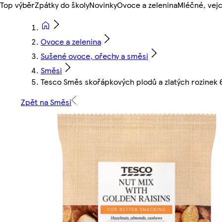
Top výběr
Zpátky do školy
Novinky
Ovoce a zelenina
Mléčné, vejc
Ovoce a zelenina
Sušené ovoce, ořechy a směsi
Směsi
Tesco Směs skořápkových plodů a zlatých rozinek 
Zpět na Směsi