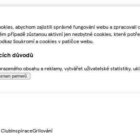
kies, abychom zajistili správné fungování webu a zpracovali 
ém případě zůstanou aktivní jen nezbytné cookies, které pot
odkaz Soukromí a cookies v patičce webu.
ících důvodů
azeného obsahu a reklamy, vytvářet uživatelské statistiky, uk
znam partnerů.
 Club
Inspirace
Grilování