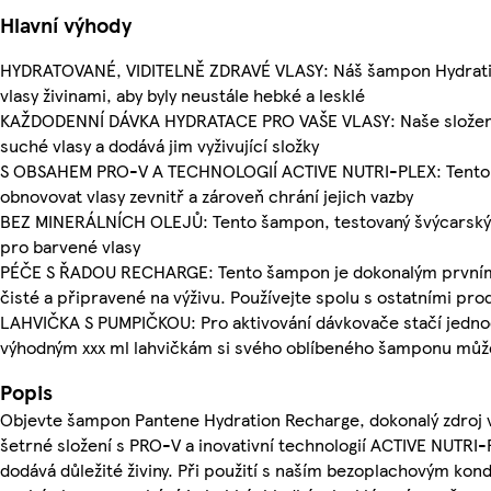
Hlavní výhody
HYDRATOVANÉ, VIDITELNĚ ZDRAVÉ VLASY: Náš šampon Hydration
vlasy živinami, aby byly neustále hebké a lesklé
KAŽDODENNÍ DÁVKA HYDRATACE PRO VAŠE VLASY: Naše složení 
suché vlasy a dodává jim vyživující složky
S OBSAHEM PRO-V A TECHNOLOGIÍ ACTIVE NUTRI-PLEX: Tento
obnovovat vlasy zevnitř a zároveň chrání jejich vazby
BEZ MINERÁLNÍCH OLEJŮ: Tento šampon, testovaný švýcarským
pro barvené vlasy
PÉČE S ŘADOU RECHARGE: Tento šampon je dokonalým prvním 
čisté a připravené na výživu. Používejte spolu s ostatními pro
LAHVIČKA S PUMPIČKOU: Pro aktivování dávkovače stačí jedno
výhodným xxx ml lahvičkám si svého oblíbeného šamponu můžet
Popis
Objevte šampon Pantene Hydration Recharge, dokonalý zdroj vý
šetrné složení s PRO-V a inovativní technologií ACTIVE NUTRI-
dodává důležité živiny. Při použití s naším bezoplachovým k