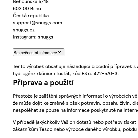
Běhounská 5/18
602 00 Brno
Česká republika
support@snuggs.com
snuggs.cz
Instagram: snuggs
Bezpečnostní informace
Tento výrobek obsahuje následující biocidní přípravek s
hydrogénzirkónium fosfát, kód ES č. 422-570-3.
Příprava a použití
Přestože je zajištění správných informací o výrobcích vě
že může dojít ke změně složek potravin, obsahu živin, di
nespoléhat se pouze na informace poskytnuté na intern
V případě jakýchkoliv Vašich dotazů nebo potřeby získat
zákazníkům Tesco nebo výrobce daného výrobku, pokdu 