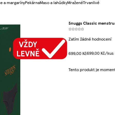
e a margaríny
Pekárna
Maso a lahůdky
Mražené
Trvanlivé
Snuggs Classic menstru
Zatím žádné hodnocení
699,00 Kč/kus
699,00 Kč
Tento produkt je moment