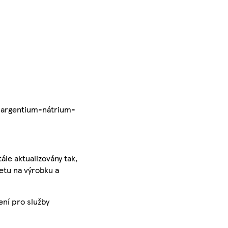
u: argentium-nátrium-
ále aktualizovány tak,
ketu na výrobku a
ení pro služby