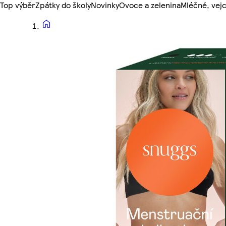
Top výběr
Zpátky do školy
Novinky
Ovoce a zelenina
Mléčné, vejc