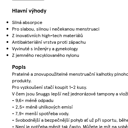
Hlavní výhody
Silná absorpce
Pro slabou, silnou i nečekanou menstruaci
Z inovativních high-tech materiálů
Antibakteriální vrstva proti zápachu
Vyvinuté s inženýry a gynekology
Z jemného recyklovaného nylonu
Popis
Pratelné a znovupoužitelné menstruační kalhotky plnoho
produkty.
Pro vyzkoušení stačí koupit 1-2 kusy.
V čem jsou Snuggs lepší než jednorázové tampony a vlož
- 9,6× méně odpadu
- 2,5× méně uhlíkových emisí
- 7,9× menší spotřeba vody.
- Svobodnější a bezpečnější pohyb ať už při sportu, běh
- Není je potřeba měnit tak často. Můžete je mít na sobě