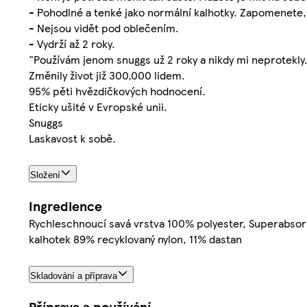
- Pohodlné a tenké jako normální kalhotky. Zapomenete,
- Nejsou vidět pod oblečením.
- Vydrží až 2 roky.
"Používám jenom snuggs už 2 roky a nikdy mi neprotekly
Změnily život již 300,000 lidem.
95% pěti hvězdičkových hodnocení.
Eticky ušité v Evropské unii.
Snuggs
Laskavost k sobě.
Složení
Ingredience
Rychleschnoucí savá vrstva 100% polyester, Superabso
kalhotek 89% recyklovaný nylon, 11% dastan
Skladování a příprava
Příprava a používání