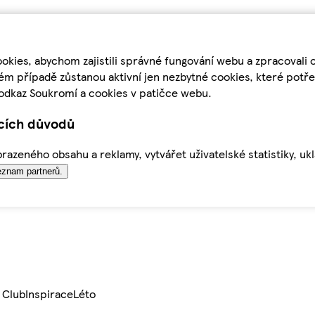
kies, abychom zajistili správné fungování webu a zpracovali 
ém případě zůstanou aktivní jen nezbytné cookies, které pot
odkaz Soukromí a cookies v patičce webu.
ících důvodů
azeného obsahu a reklamy, vytvářet uživatelské statistiky, uk
znam partnerů.
 Club
Inspirace
Léto