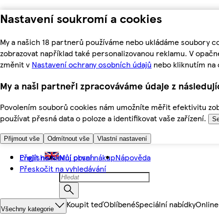
Nastavení soukromí a cookies
My a našich 18 partnerů používáme nebo ukládáme soubory coo
zobrazovat například také personalizovanou reklamu. V opačn
změnit v
Nastavení ochrany osobních údajů
nebo kliknutím na 
My a naši partneři zpracováváme údaje z následuj
Povolením souborů cookies nám umožníte měřit efektivitu zobr
používat přesná data o poloze a identifikovat vaše zařízení.
Se
Přijmout vše
Odmítnout vše
Vlastní nastavení
Přejít na hlavní obsah
English
Můj první nákup
Nápověda
Přeskočit na vyhledávání
Koupit teď
Oblíbené
Speciální nabídky
Online
Všechny kategorie