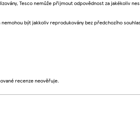
ualizovány, Tesco nemůže přijmout odpovědnost za jakékoliv ne
a nemohou být jakkoliv reprodukovány bez předchozího souhla
ikované recenze neověřuje.