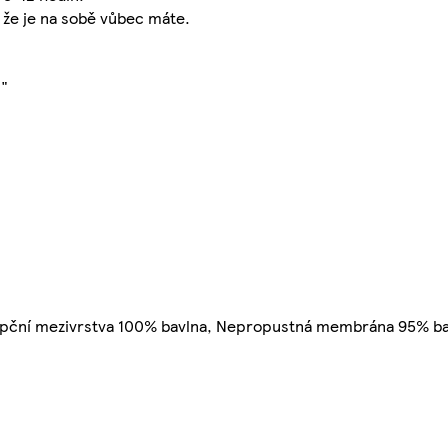
 že je na sobě vůbec máte.
."
rpční mezivrstva 100% bavlna, Nepropustná membrána 95% bav