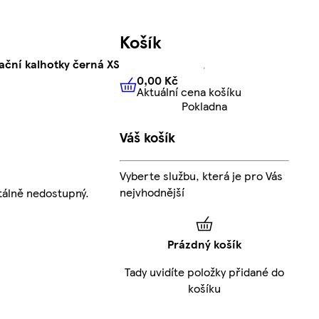
Košík
ační kalhotky černá XS
0,00 Kč
Aktuální cena košíku
0,00 Kč
Aktuální cena košíku
Pokladna
Váš košík
Vyberte službu, která je pro Vás
nejvhodnější
álně nedostupný.
Prázdný košík
Tady uvidíte položky přidané do
košíku