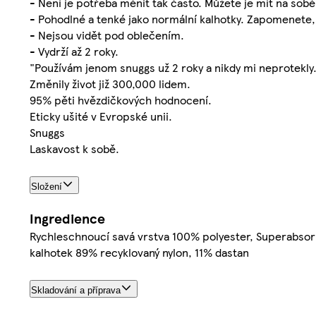
- Není je potřeba měnit tak často. Můžete je mít na sobě
- Pohodlné a tenké jako normální kalhotky. Zapomenete,
- Nejsou vidět pod oblečením.
- Vydrží až 2 roky.
"Používám jenom snuggs už 2 roky a nikdy mi neprotekly
Změnily život již 300,000 lidem.
95% pěti hvězdičkových hodnocení.
Eticky ušité v Evropské unii.
Snuggs
Laskavost k sobě.
Složení
Ingredience
Rychleschnoucí savá vrstva 100% polyester, Superabso
kalhotek 89% recyklovaný nylon, 11% dastan
Skladování a příprava