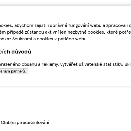
kies, abychom zajistili správné fungování webu a zpracovali 
ém případě zůstanou aktivní jen nezbytné cookies, které pot
odkaz Soukromí a cookies v patičce webu.
ících důvodů
azeného obsahu a reklamy, vytvářet uživatelské statistiky, uk
znam partnerů.
 Club
Inspirace
Grilování