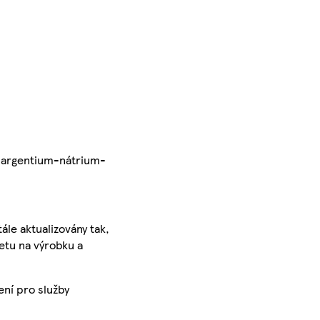
u: argentium-nátrium-
ále aktualizovány tak,
ketu na výrobku a
ení pro služby