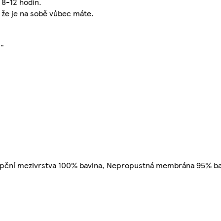
 8-12 hodin.
 že je na sobě vůbec máte.
."
rpční mezivrstva 100% bavlna, Nepropustná membrána 95% bav