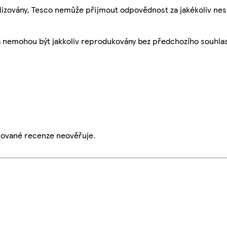
ualizovány, Tesco nemůže přijmout odpovědnost za jakékoliv ne
a nemohou být jakkoliv reprodukovány bez předchozího souhla
ikované recenze neověřuje.