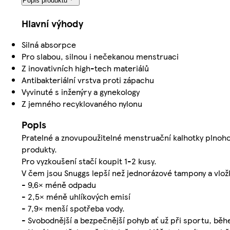
Popis produktu
Hlavní výhody
Silná absorpce
Pro slabou, silnou i nečekanou menstruaci
Z inovativních high-tech materiálů
Antibakteriální vrstva proti zápachu
Vyvinuté s inženýry a gynekology
Z jemného recyklovaného nylonu
Popis
Pratelné a znovupoužitelné menstruační kalhotky plnoho
produkty.
Pro vyzkoušení stačí koupit 1-2 kusy.
V čem jsou Snuggs lepší než jednorázové tampony a vlož
- 9,6× méně odpadu
- 2,5× méně uhlíkových emisí
- 7,9× menší spotřeba vody.
- Svobodnější a bezpečnější pohyb ať už při sportu, běh