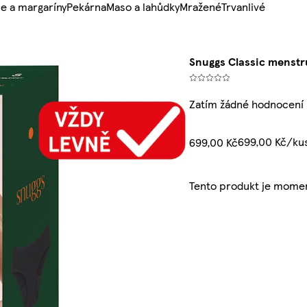
e a margaríny
Pekárna
Maso a lahůdky
Mražené
Trvanlivé
Snuggs Classic menstr
Zatím žádné hodnocení
699,00 Kč/ku
699,00 Kč
Tento produkt je mome