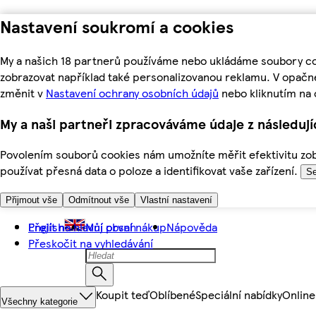
Nastavení soukromí a cookies
My a našich 18 partnerů používáme nebo ukládáme soubory coo
zobrazovat například také personalizovanou reklamu. V opačn
změnit v
Nastavení ochrany osobních údajů
nebo kliknutím na 
My a naši partneři zpracováváme údaje z následuj
Povolením souborů cookies nám umožníte měřit efektivitu zobr
používat přesná data o poloze a identifikovat vaše zařízení.
Se
Přijmout vše
Odmítnout vše
Vlastní nastavení
Přejít na hlavní obsah
English
Můj první nákup
Nápověda
Přeskočit na vyhledávání
Koupit teď
Oblíbené
Speciální nabídky
Online
Všechny kategorie