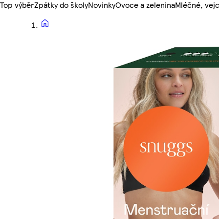
Top výběr
Zpátky do školy
Novinky
Ovoce a zelenina
Mléčné, vejc