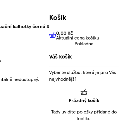
Košík
uační kalhotky černá S
0,00 Kč
Aktuální cena košíku
0,00 Kč
Aktuální cena košíku
Pokladna
Váš košík
s
Vyberte službu, která je pro Vás
nejvhodnější
ntálně nedostupný.
Prázdný košík
Tady uvidíte položky přidané do
košíku