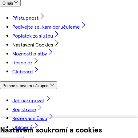
O nás
Přístupnost
Podívejte se, kam doručujeme
Poplatek za službu
Nastavení Cookies
Možnosti platby
itesco.cz
Clubcard
Pomoc s prvním nákupem
Jak nakupovat
Registrace
Rezervace času
Oblíbené
Nastavení soukromí a cookies