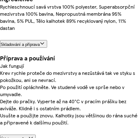
Rychleschnoucí savá vrstva 100% polyester, Superabsorpční
mezivrstva 100% bavlna, Nepropustná membrána 95%
bavlna, 5% PUL, Tělo kalhotek 89% recyklovaný nylon, 11%
dastan
Skladování a příprava
Příprava a používání
Jak fungují
Krev rychle proteče do mezivrstvy a nezůstává tak ve styku s
pokožkou, ani se nevrací.
Po použití opláchněte. Ve studené vodě ve sprše nebo v
umyvadle.
Dejte do pračky. Vyperte až na 40°C v pracím prášku bez
aviváže. Klidně i s ostatním prádlem.
Usušte a použijte znovu. Kalhotky jsou většinou do rána suché
a připravené k dalšímu použití.