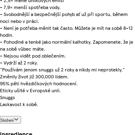
- 2,5× méně uhlíkových emisí
- 7,9× menší spotřeba vody.
- Svobodnější a bezpečnější pohyb ať už při sportu, během
noci nebo v práci.
- Není je potřeba měnit tak často. Můžete je mít na sobě 8-12
hodin.
- Pohodlné a tenké jako normální kalhotky. Zapomenete, že je
na sobě vůbec máte.
- Nejsou vidět pod oblečením.
- Vydrží až 2 roky.
"Používám jenom snuggs už 2 roky a nikdy mi neprotekly."
Změnily život již 300,000 lidem.
95% pěti hvězdičkových hodnocení.
Eticky ušité v Evropské unii.
Snuggs
Laskavost k sobě.
Složení
Ingredience