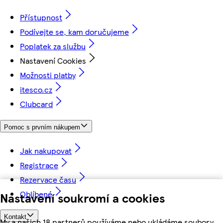
Přístupnost
Podívejte se, kam doručujeme
Poplatek za službu
Nastavení Cookies
Možnosti platby
itesco.cz
Clubcard
Pomoc s prvním nákupem
Jak nakupovat
Registrace
Rezervace času
Oblíbené
Nastavení soukromí a cookies
Kontakt
My a našich 18 partnerů používáme nebo ukládáme soubory