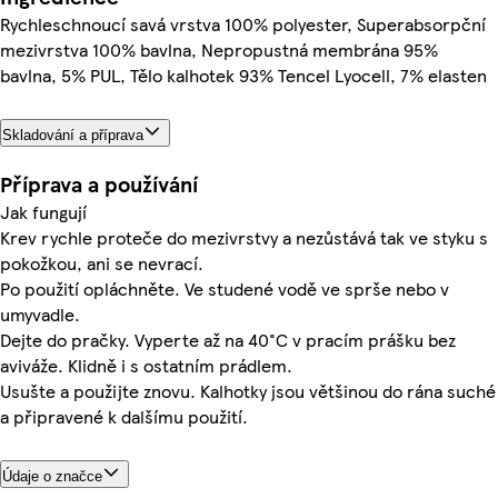
Rychleschnoucí savá vrstva 100% polyester, Superabsorpční
mezivrstva 100% bavlna, Nepropustná membrána 95%
bavlna, 5% PUL, Tělo kalhotek 93% Tencel Lyocell, 7% elasten
Skladování a příprava
Příprava a používání
Jak fungují
Krev rychle proteče do mezivrstvy a nezůstává tak ve styku s
pokožkou, ani se nevrací.
Po použití opláchněte. Ve studené vodě ve sprše nebo v
umyvadle.
Dejte do pračky. Vyperte až na 40°C v pracím prášku bez
aviváže. Klidně i s ostatním prádlem.
Usušte a použijte znovu. Kalhotky jsou většinou do rána suché
a připravené k dalšímu použití.
Údaje o značce