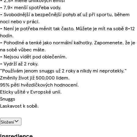
- 2,5× méně uhlíkových emisí
- 7,9× menší spotřeba vody.
- Svobodnější a bezpečnější pohyb ať už při sportu, během
noci nebo v práci.
- Není je potřeba měnit tak často. Můžete je mít na sobě 8-12
hodin.
- Pohodlné a tenké jako normální kalhotky. Zapomenete, že je
na sobě vůbec máte.
- Nejsou vidět pod oblečením.
- Vydrží až 2 roky.
"Používám jenom snuggs už 2 roky a nikdy mi neprotekly."
Změnily život již 500,000 lidem.
95% pěti hvězdičkových hodnocení.
Eticky ušité v Evropské unii.
Snuggs
Laskavost k sobě.
Složení
Ingredience