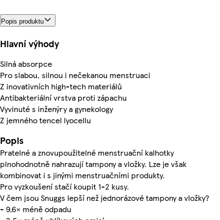
Popis produktu
Hlavní výhody
Silná absorpce
Pro slabou, silnou i nečekanou menstruaci
Z inovativních high-tech materiálů
Antibakteriální vrstva proti zápachu
Vyvinuté s inženýry a gynekology
Z jemného tencel lyocellu
Popis
Pratelné a znovupoužitelné menstruační kalhotky
plnohodnotně nahrazují tampony a vložky. Lze je však
kombinovat i s jinými menstruačními produkty.
Pro vyzkoušení stačí koupit 1-2 kusy.
V čem jsou Snuggs lepší než jednorázové tampony a vložky?
- 9,6× méně odpadu