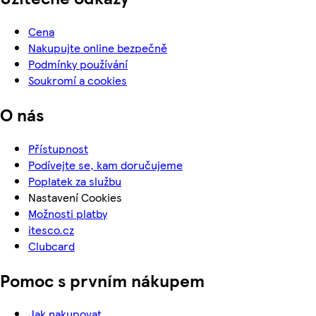
Cena
Nakupujte online bezpečně
Podmínky používání
Soukromí a cookies
O nás
Přístupnost
Podívejte se, kam doručujeme
Poplatek za službu
Nastavení Cookies
Možnosti platby
itesco.cz
Clubcard
Pomoc s prvním nákupem
Jak nakupovat