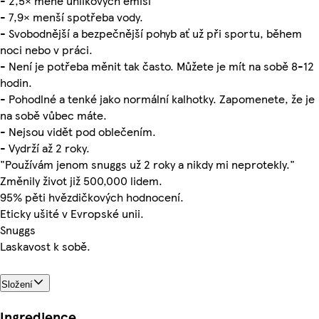
- 2,5× méně uhlíkových emisí
- 7,9× menší spotřeba vody.
- Svobodnější a bezpečnější pohyb ať už při sportu, během
noci nebo v práci.
- Není je potřeba měnit tak často. Můžete je mít na sobě 8-12
hodin.
- Pohodlné a tenké jako normální kalhotky. Zapomenete, že je
na sobě vůbec máte.
- Nejsou vidět pod oblečením.
- Vydrží až 2 roky.
"Používám jenom snuggs už 2 roky a nikdy mi neprotekly."
Změnily život již 500,000 lidem.
95% pěti hvězdičkových hodnocení.
Eticky ušité v Evropské unii.
Snuggs
Laskavost k sobě.
Složení
Ingredience