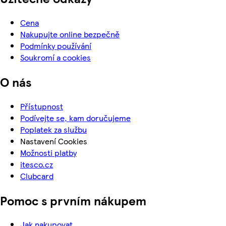
Cena
Nakupujte online bezpečně
Podmínky používání
Soukromí a cookies
O nás
Přístupnost
Podívejte se, kam doručujeme
Poplatek za službu
Nastavení Cookies
Možnosti platby
itesco.cz
Clubcard
Pomoc s prvním nákupem
Jak nakupovat