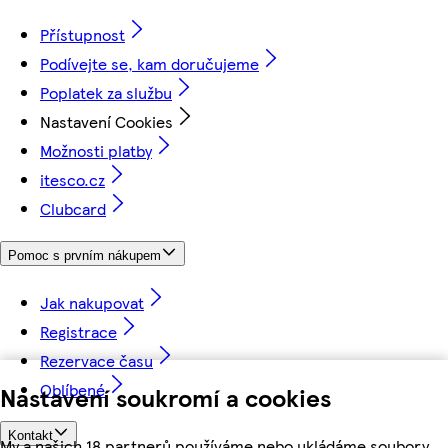
Přístupnost
Podívejte se, kam doručujeme
Poplatek za službu
Nastavení Cookies
Možnosti platby
itesco.cz
Clubcard
Pomoc s prvním nákupem
Jak nakupovat
Registrace
Rezervace času
Oblíbené
Nastavení soukromí a cookies
Kontakt
My a našich 18 partnerů používáme nebo ukládáme soubory