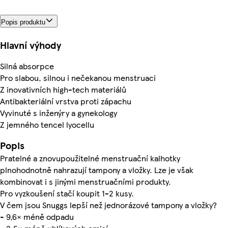
Popis produktu
Hlavní výhody
Silná absorpce
Pro slabou, silnou i nečekanou menstruaci
Z inovativních high-tech materiálů
Antibakteriální vrstva proti zápachu
Vyvinuté s inženýry a gynekology
Z jemného tencel lyocellu
Popis
Pratelné a znovupoužitelné menstruační kalhotky
plnohodnotně nahrazují tampony a vložky. Lze je však
kombinovat i s jinými menstruačními produkty.
Pro vyzkoušení stačí koupit 1-2 kusy.
V čem jsou Snuggs lepší než jednorázové tampony a vložky?
- 9,6× méně odpadu