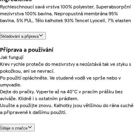
Rychleschnoucí savá vrstva 100% polyester, Superabsorpční
mezivrstva 100% bavlna, Nepropustná membrána 95%
bavlna, 5% PUL, Tělo kalhotek 93% Tencel Lyocell, 7% elasten
Skladování a příprava
Příprava a používání
Jak fungují
Krev rychle proteče do mezivrstvy a nezůstává tak ve styku s
pokožkou, ani se nevrací.
Po použití opláchněte. Ve studené vodě ve sprše nebo v
umyvadle.
Dejte do pračky. Vyperte až na 40°C v pracím prášku bez
aviváže. Klidně i s ostatním prádlem.
Usušte a použijte znovu. Kalhotky jsou většinou do rána suché
a připravené k dalšímu použití.
Údaje o značce